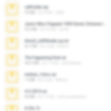
cellfolder.zip
9.8 MB
約 3 年前
ela26
Junior Miss Pageant 1999 Series (Volume I Part I NC 6).7z
53.5 MB
約 12 年前
luis M.
Anna4_yd3t0nada.sg.rar
60.7 MB
約 5 月前
Rodri R.
The Fappening final.rar
302.4 MB
約 11 年前
raulmedinax
minhas_fotos.rar
1.4 MB
約 2 月前
Rebeca
4-5-2015.rar
8.8 MB
約 11 年前
extra_precautions
X-23x.7z