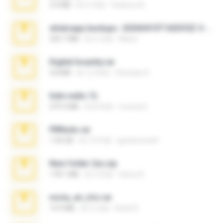
3.4 MB
約 9 月前
Federico B.
whatsapp backups -20260410T160335Z-3-001.zip
335.7 MB
約 4 月前
Maria
Digital Insanity.rar
3.8 MB
約 12 年前
Christian D.
hide vedio.7z
379.3 MB
約 8 年前
munna E.
PBNuds.rar
1.04 GB
約 10 年前
gustavocs64
New folder 2xx.zip
178.1 MB
約 3 年前
henry N.
novia_en_trio.rar
14.9 MB
約 5 月前
Rodri R.