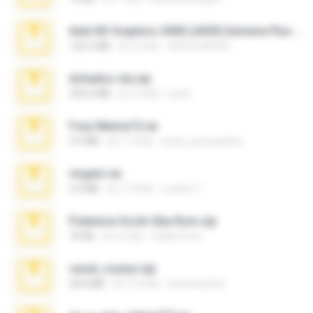
Intel HD Graphics 3000 (4459) Extreme Plus 2.0.zip
126.5 MB
約 6 年前
nIGHTmAYOR
Achados sla.zip
220.0 MB
約 5 月前
Lya K.
Foxy Mama15.rar
9.5 MB
約 17 年前
extra_precautions
virgem.rar
4.4 MB
約 17 年前
Lucinei 7.
Pokemon Ecchi Gba Rom.zip
70 KB
約 4 月前
Caleb Price
casal_voyeur.zip
20.8 MB
約 15 年前
netowescher