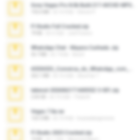
Sony Vegas Pro 8.0b Build 217-AVCHD-MPG-AC3 FIXED.7z
192.6 MB
約 16 年前
Steven P.
Fl Studio Full Cracked.zip
79 KB
約 4 月前
Joel Powers
WhatsApp Chat - Mayara Cunhada .zip
36.7 MB
約 7 年前
Ana K.
65536533_Conversa_do_WhatsApp_com_Meu_Esposo.zip
262.1 MB
約 16 日前
desomar T.
takeout-20260621T160055Z-3-001.zip
2.00 GB
約 13 日前
Thata N.
Vegas 7.0a.rar
120.3 MB
約 15 年前
boyisadangerzone
Fl Studio 2025 Cracked.zip
73 KB
約 1 月前
Maverick Mayer