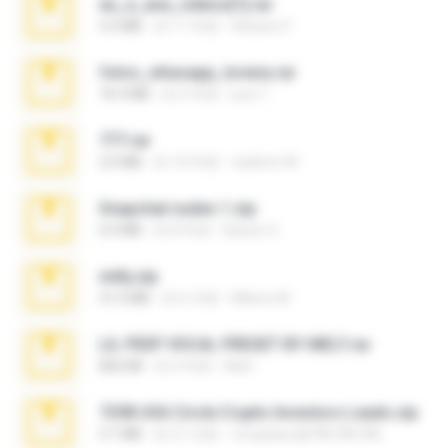
eu_e_ana_videos[1].rar
5.5 MB
約 11 年前
Adriano F.
fotos_whasapp_lorena.rar
76.4 MB
約 4 年前
jose T.
777.rar
2.0 MB
約 10 年前
vladimir M.
Snapchat nudes 1.zip
6.0 MB
約 8 年前
Baixar Q.
milly.zip
31.0 MB
約 6 月前
Milene M.
LIL PEEP VOCAL PRESET BY MELT.rar
826 KB
約 4 年前
Melt ..
7258 USA Circle Crypto Investors Leads.zip
3.1 MB
約 21 日前
cmqadeer@786786786