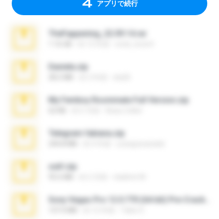
アプリで続行
TheFappening_22.09.14.rar
1.16 GB
約 12 年前
erick_lover4
Daniela.zip
28.2 MB
約 3 年前
ela26
My Femboy Roommate Full Version.zip
62 KB
約 5 月前
Beau Collier
Telegram fabiana.zip
244.8 MB
約 4 年前
yrangravanatal
ouh!.zip
95.6 MB
約 2 月前
vladimir M.
Sony Vegas Pro 12.0.770 (64-bit) Pre-Cracked.zip
137.0 MB
約 12 年前
Tales S.