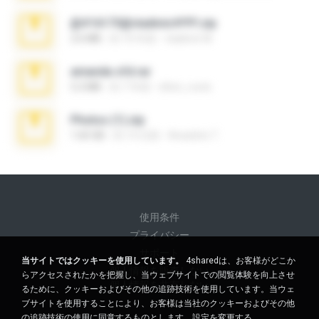
@#16173@vladimir#!!!!!!.zip
2.6 MB
約 10 年前
vladimir M.
amanda sfd.rar
5.2 MB
約 7 年前
elton_roots
Photos (1).zip
1.60 GB
約 14 日前
Anacleto T.
使用条件
プライバシー
サポート
当サイトではクッキーを使用しています。
4sharedは、お客様がどこか
個人情報を販売しない
らアクセスされたかを把握し、当ウェブサイトでの閲覧体験を向上させ
個人情報を共有しない
るために、クッキーおよびその他の追跡技術を使用しています。当ウェ
ブサイトを使用することにより、お客様は当社のクッキーおよびその他
の追跡技術の使用に同意するものとします。
設定を変更する