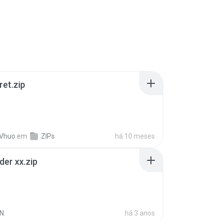
ret.zip
 Vhuo
em
ZIPs
há 10 meses
der xx.zip
N.
há 3 anos