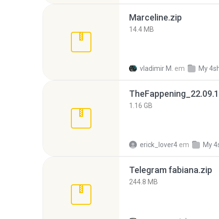
Marceline.zip
14.4 MB
vladimir M.
em
My 4s
TheFappening_22.09.1
1.16 GB
erick_lover4
em
My 4
Telegram fabiana.zip
244.8 MB