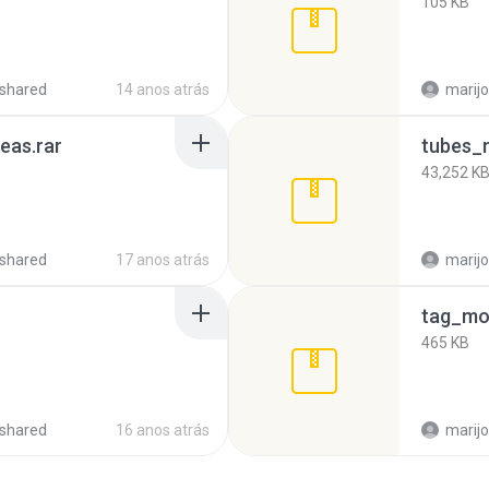
105 KB
shared
14 anos atrás
marijo
deas.rar
tubes_
43,252 K
shared
17 anos atrás
marijo
tag_mo
465 KB
shared
16 anos atrás
marijo