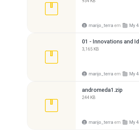
934 KB
marijo_terra
em
My 4
01 - Innovations and I
3,165 KB
marijo_terra
em
My 4
andromeda1.zip
244 KB
marijo_terra
em
My 4