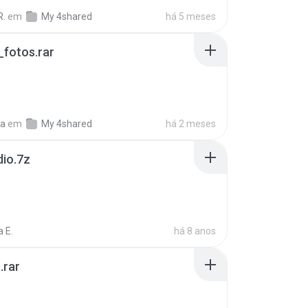
R.
em
My 4shared
há 5 meses
fotos.rar
a
em
My 4shared
há 2 meses
dio.7z
 E.
há 8 anos
.rar