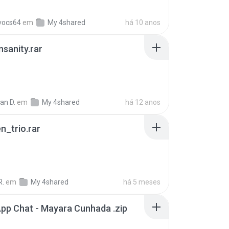
vocs64
em
My 4shared
há 10 anos
Insanity.rar
ian D.
em
My 4shared
há 12 anos
n_trio.rar
R.
em
My 4shared
há 5 meses
pp Chat - Mayara Cunhada .zip