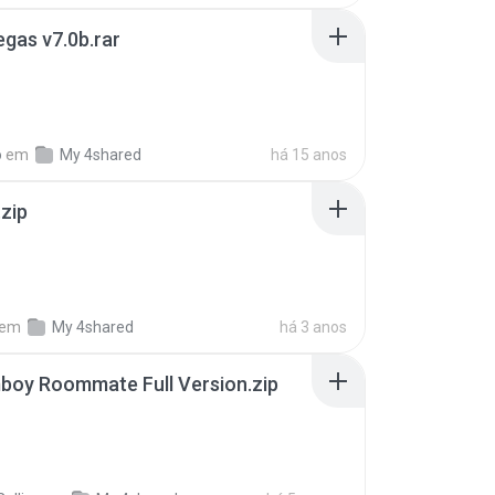
gas v7.0b.rar
o
em
My 4shared
há 15 anos
.zip
em
My 4shared
há 3 anos
boy Roommate Full Version.zip