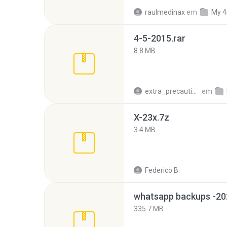
raulmedinax
em
My 4
4-5-2015.rar
8.8 MB
extra_precautions
em
X-23x.7z
3.4 MB
Federico B.
335.7 MB