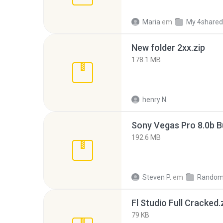
Maria
em
My 4shared
New folder 2xx.zip
178.1 MB
henry N.
192.6 MB
Steven P.
em
Random
Fl Studio Full Cracked.
79 KB