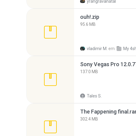
yrangravanatal
ouh!.zip
95.6 MB
vladimir M.
em
My 4s
137.0 MB
Tales S.
The Fappening final.ra
302.4 MB