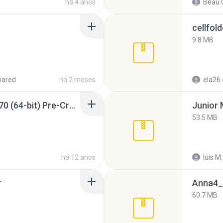
há 4 anos
Beau C
cellfold
9.8 MB
hared
há 2 meses
ela26
Sony Vegas Pro 12.0.770 (64-bit) Pre-Cracked.zip
53.5 MB
há 12 anos
luis M.
r
Anna4_
60.7 MB