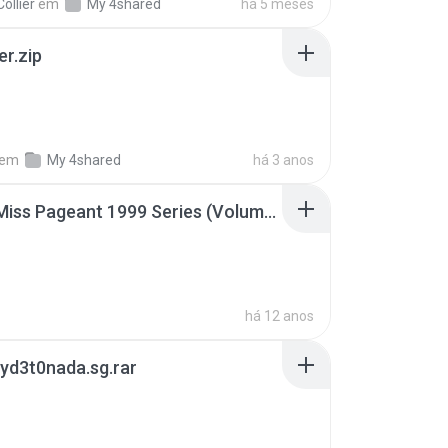
ollier
em
My 4shared
há 5 meses
er.zip
em
My 4shared
há 3 anos
Junior Miss Pageant 1999 Series (Volume I Part I NC 6).7z
há 12 anos
yd3t0nada.sg.rar