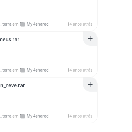
_terra
em
My 4shared
14 anos atrás
meus.rar
B
_terra
em
My 4shared
14 anos atrás
n_reve.rar
_terra
em
My 4shared
14 anos atrás