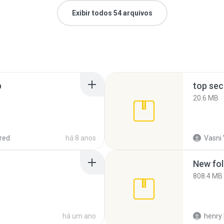
Exibir todos 54 arquivos
p
top sec
20.6 MB
red
há 8 anos
Vasni
New fol
808.4 MB
há um ano
henry 