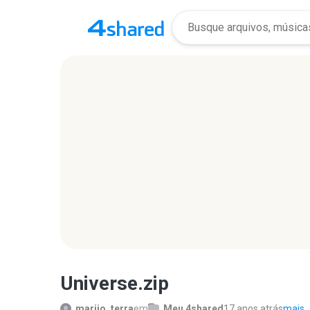
Universe.zip
marijo_terra
em
Meu 4shared
17 anos atrás
mais..