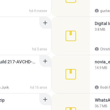
há 4 meses
gusta
Digital 
3.8 MB
há 3 anos
Christ
Sony Vegas Pro 8.0b Build 217-AVCHD-MPG-AC3 FIXED.7z
novia_e
14.9 MB
 Junk
há 16 anos
Rodri 
zip
WhatsA
36.7 MB