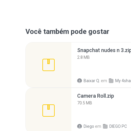
Você também pode gostar
Snapchat nudes n 3.zi
2.8 MB
Baixar Q.
em
My 4sha
Camera Roll.zip
70.5 MB
Diego
em
DIEGO PC