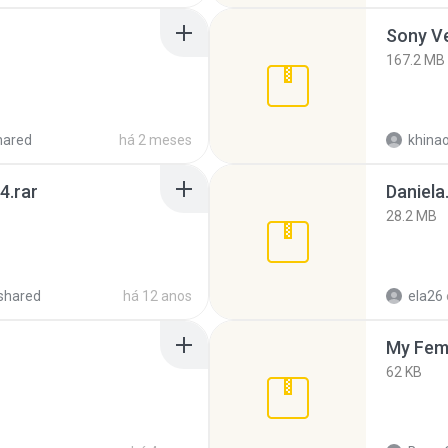
Sony Ve
167.2 MB
hared
há 2 meses
khina
4.rar
Daniela
28.2 MB
shared
há 12 anos
ela26
My Fem
62 KB