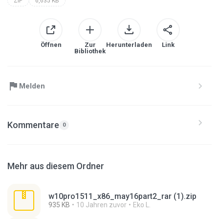
ZIP
6,635 KB
Öffnen
Zur
Herunterladen
Link
Bibliothek
Melden
Kommentare
0
Mehr aus diesem Ordner
w10pro1511_x86_may16part2_rar (1).zip
935 KB
10 Jahren zuvor
Eko L.