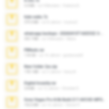
X-23x.7z
3.4 MB
vor 9 Monaten
Federico B.
hide vedio.7z
379.3 MB
vor 8 Jahren
munna E.
whatsapp backups -20260410T160335Z-3-001.zip
335.7 MB
vor 4 Monaten
Maria
PBNuds.rar
1.04 GB
vor 10 Jahren
gustavocs64
New folder 2xx.zip
178.1 MB
vor 3 Jahren
henry N.
Digital Insanity.rar
3.8 MB
vor 12 Jahren
Christian D.
Sony Vegas Pro 8.0b Build 217-AVCHD-MPG-AC3 FIXED.7z
192.6 MB
vor 16 Jahren
Steven P.