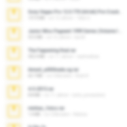
Sony Vegas Pro 12.0.770 (64-bit) Pre-Cracked.zip
137.0 MB
vor 12 Jahren
Tales S.
Junior Miss Pageant 1999 Series (Volume I Part I NC 6).7z
53.5 MB
vor 12 Jahren
luis M.
The Fappening final.rar
302.4 MB
vor 11 Jahren
raulmedinax
Anna4_yd3t0nada.sg.rar
60.7 MB
vor 5 Monaten
Rodri R.
4-5-2015.rar
8.8 MB
vor 11 Jahren
extra_precautions
minhas_fotos.rar
1.4 MB
vor 2 Monaten
Rebeca