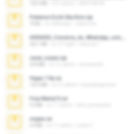
126.5 MB
vor 6 Jahren
nIGHTmAYOR
Pokemon Ecchi Gba Rom.zip
70 KB
vor 4 Monaten
Caleb Price
65536533_Conversa_do_WhatsApp_com_Meu_Esposo.zip
262.1 MB
vor 15 Tagen
desomar T.
casal_voyeur.zip
20.8 MB
vor 15 Jahren
netowescher
Vegas 7.0a.rar
120.3 MB
vor 15 Jahren
boyisadangerzone
Foxy Mama15.rar
9.5 MB
vor 17 Jahren
extra_precautions
virgem.rar
4.4 MB
vor 17 Jahren
Lucinei 7.