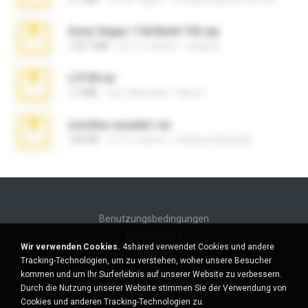
Sony Vegas 7.0d Build 192.zip
133.7 MB
vor 13 Jahren
edukblo
L3150.rar
1.3 MB
vor 6 Monaten
Alex P.
novinha casada1.rar
720 KB
vor 15 Jahren
fabianointegrado
Benutzungsbedingungen
Privatsphäre
Wir verwenden Cookies.
4shared verwendet Cookies und andere
Support
Tracking-Technologien, um zu verstehen, woher unsere Besucher
Meine persönlichen Daten nicht verkaufen
kommen und um Ihr Surferlebnis auf unserer Website zu verbessern.
Meine persönlichen Daten nicht weitergeben
Durch die Nutzung unserer Website stimmen Sie der Verwendung von
Cookies und anderen Tracking-Technologien zu.