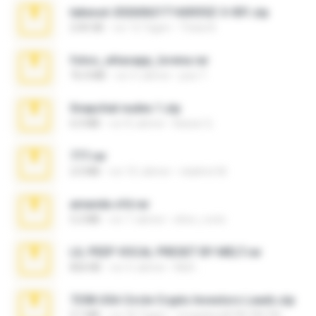
takeout-20260621T160055Z-3-001.zip
2.00 GB
vor 12 Tagen
Thata N.
fotos_whasapp_lorena.rar
76.4 MB
vor 4 Jahren
jose T.
Snapchat nudes 1.zip
6.0 MB
vor 8 Jahren
Baixar Q.
777.rar
2.0 MB
vor 10 Jahren
vladimir M.
amanda sfd.rar
5.2 MB
vor 7 Jahren
elton_roots
LIL PEEP VOCAL PRESET BY MELT.rar
826 KB
vor 4 Jahren
Melt ..
7258 USA Circle Crypto Investors Leads.zip
3.1 MB
vor 20 Tagen
cmqadeer@786786786