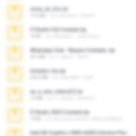
novia_en_trio.rar
14.9 MB
vor 5 Monaten
Rodri R.
Fl Studio Full Cracked.zip
79 KB
vor 4 Monaten
Joel Powers
WhatsApp Chat - Mayara Cunhada .zip
36.7 MB
vor 7 Jahren
Ana K.
Achados sla.zip
220.0 MB
vor 5 Monaten
Lya K.
eu_e_ana_videos[1].rar
5.5 MB
vor 11 Jahren
Adriano F.
Fl Studio 2025 Cracked.zip
73 KB
vor etwa einem Monat
Maverick Mayer
Intel HD Graphics 3000 (4459) Extreme Plus 2.0.zip