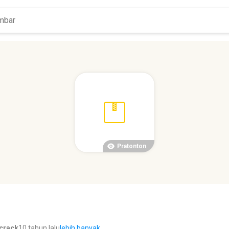
Pratonton
 crack
10 tahun lalu
lebih banyak...