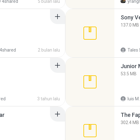
 4shared
5 bulan lalu
yrang
137.0 MB
4shared
2 bulan lalu
Tales 
53.5 MB
red
3 tahun lalu
luis M.
ar
The Fap
302.4 MB