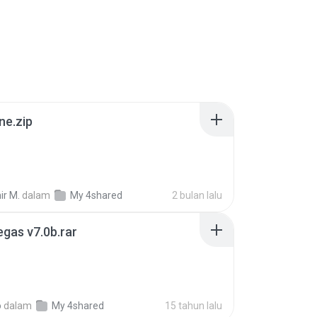
ne.zip
ir M.
dalam
My 4shared
2 bulan lalu
gas v7.0b.rar
o
dalam
My 4shared
15 tahun lalu