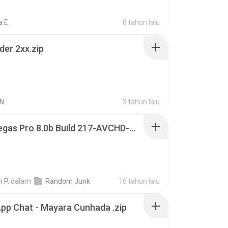
 E.
8 tahun lalu
der 2xx.zip
N.
3 tahun lalu
Sony Vegas Pro 8.0b Build 217-AVCHD-MPG-AC3 FIXED.7z
 P.
dalam
Random Junk
16 tahun lalu
pp Chat - Mayara Cunhada .zip