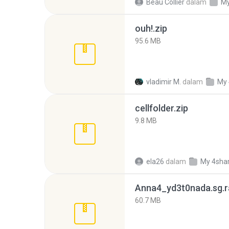
Beau Collier
dalam
My
ouh!.zip
95.6 MB
vladimir M.
dalam
My 
cellfolder.zip
9.8 MB
ela26
dalam
My 4sha
Anna4_yd3t0nada.sg.r
60.7 MB