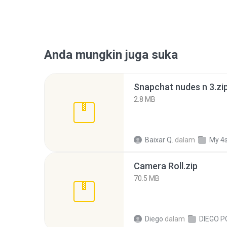
Anda mungkin juga suka
Snapchat nudes n 3.zi
2.8 MB
Baixar Q.
dalam
My 4
Camera Roll.zip
70.5 MB
Diego
dalam
DIEGO P