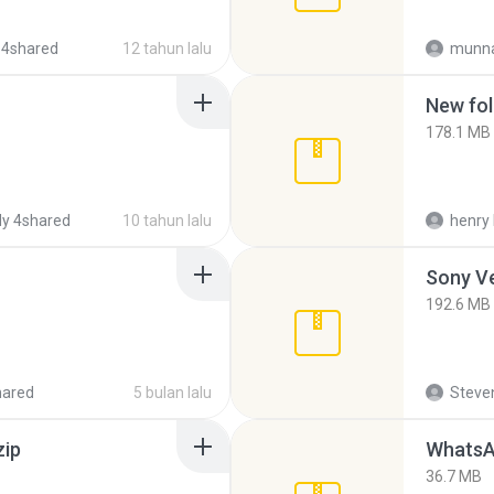
 4shared
12 tahun lalu
munna
New fol
178.1 MB
y 4shared
10 tahun lalu
henry 
192.6 MB
hared
5 bulan lalu
Steven
zip
WhatsA
36.7 MB