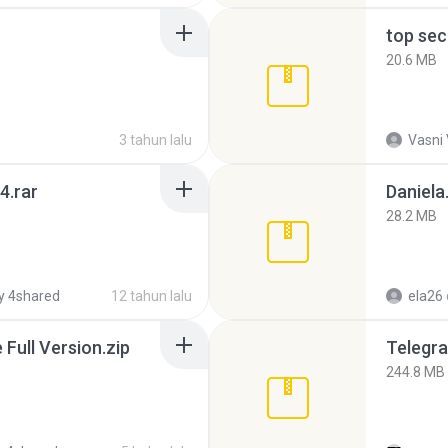
top sec
20.6 MB
3 tahun lalu
Vasni
4.rar
Daniela
28.2 MB
y 4shared
12 tahun lalu
ela26
ull Version.zip
Telegra
244.8 MB