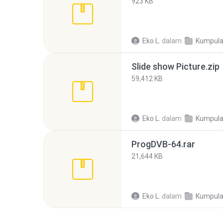
923 KB
Eko L.
dalam
Kumpulan Software Grat
Slide show Picture.zip
59,412 KB
Eko L.
dalam
Kumpulan Software Grat
ProgDVB-64.rar
21,644 KB
Eko L.
dalam
Kumpulan Software Grat