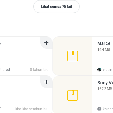
Lihat semua 75 fail
p
Marceli
14.4 MB
shared
8 tahun lalu
vladim
Sony Ve
167.2 MB
C
kira-kira setahun lalu
khina