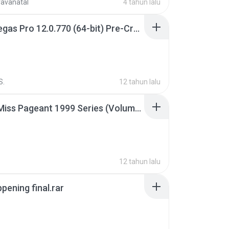
ravanatal
4 tahun lalu
Sony Vegas Pro 12.0.770 (64-bit) Pre-Cracked.zip
S.
12 tahun lalu
Junior Miss Pageant 1999 Series (Volume I Part I NC 6).7z
12 tahun lalu
pening final.rar