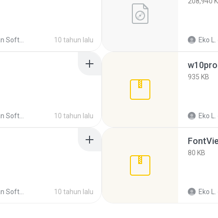
208,940 
is Update+ crack
10 tahun lalu
Eko L.
w10pro
935 KB
is Update+ crack
10 tahun lalu
Eko L.
FontVi
80 KB
is Update+ crack
10 tahun lalu
Eko L.