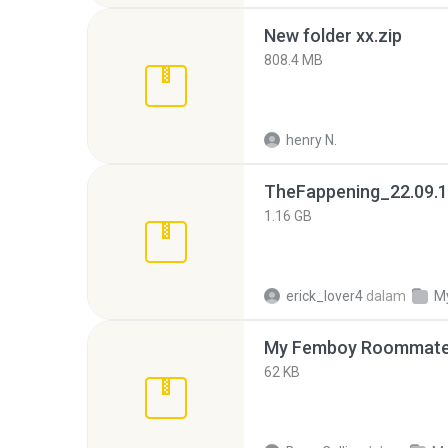
New folder xx.zip
808.4 MB
henry N.
TheFappening_22.09.1
1.16 GB
erick_lover4
dalam
M
My Femboy Roommate F
62 KB