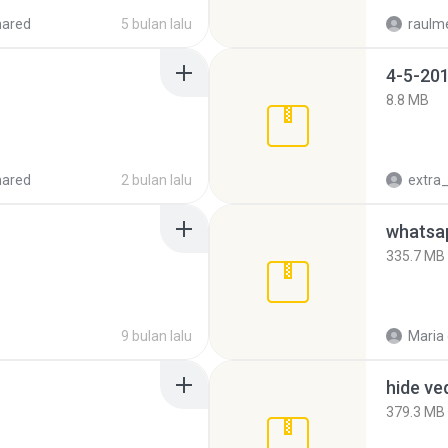
hared
5 bulan lalu
raulm
4-5-201
8.8 MB
hared
2 bulan lalu
335.7 MB
9 bulan lalu
Maria
hide ve
379.3 MB