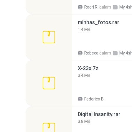
Rodri R.
dalam
My 4s
minhas_fotos.rar
1.4 MB
Rebeca
dalam
My 4s
X-23x.7z
3.4 MB
Federico B.
Digital Insanity.rar
3.8 MB