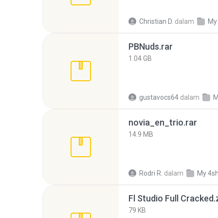
Christian D.
dalam
My
PBNuds.rar
1.04 GB
gustavocs64
dalam
M
novia_en_trio.rar
14.9 MB
Rodri R.
dalam
My 4s
Fl Studio Full Cracked.
79 KB