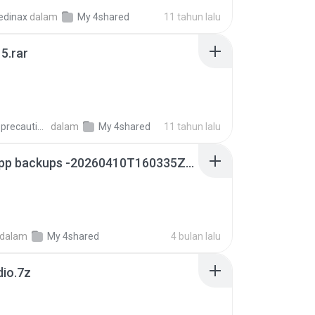
edinax
dalam
My 4shared
11 tahun lalu
5.rar
extra_precautions
dalam
My 4shared
11 tahun lalu
whatsapp backups -20260410T160335Z-3-001.zip
dalam
My 4shared
4 bulan lalu
dio.7z