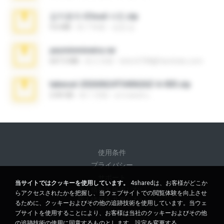
김지윤의 iCloud 사진.zip
9.6 MB
約 7 年前
성경 김.
yasminmineira.rar
647.5 MB
約 2 月前
letiro5708@fanchatu.com
takeout-20260624T040626Z-6-003.zip
2.00 GB
約 1 月前
อรรถพงษ์ บ.
使用条件
プライバシー
サポート
当サイトではクッキーを使用しています。
4sharedは、お客様がどこか
個人情報を販売しない
らアクセスされたかを把握し、当ウェブサイトでの閲覧体験を向上させ
個人情報を共有しない
るために、クッキーおよびその他の追跡技術を使用しています。当ウェ
ブサイトを使用することにより、お客様は当社のクッキーおよびその他
の追跡技術の使用に同意するものとします。
設定を変更する