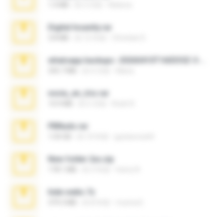
1.4 MB
約 3 月前
Rebeca
Digital Insanity.rar
3.8 MB
約 12 年前
Christian D.
whatsapp backups -20260410T160335Z-3-001.zip
335.7 MB
約 4 月前
Maria
novia_en_trio.rar
14.9 MB
約 5 月前
Rodri R.
PBNuds.rar
1.04 GB
約 10 年前
gustavocs64
New folder 2xx.zip
178.1 MB
約 3 年前
henry N.
hide vedio.7z
379.3 MB
約 8 年前
munna E.