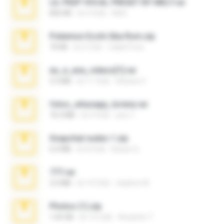
LIL PEEP VOCAL PRESET BY MELT.rar
826 KB
約 4 年前
Melt ..
Pokemon Ecchi Gba Rom.zip
70 KB
約 4 月前
Caleb Price
eu_e_ana_videos[1].rar
5.5 MB
約 11 年前
Adriano F.
fotos_whasapp_lorena.rar
76.4 MB
約 4 年前
jose T.
Snapchat nudes 1.zip
6.0 MB
約 8 年前
Baixar Q.
777.rar
2.0 MB
約 10 年前
vladimir M.
Photos (1).zip
1.60 GB
約 15 日前
Anacleto T.