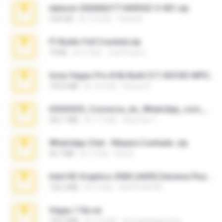
takeout-20260621T160055Z-3-001.zip
2.00 GB
約 14 日前
Thata N.
Fl Studio Full Cracked.zip
79 KB
約 4 月前
Joel Powers
Sony Vegas Pro 8.0b Build 217-AVCHD-MPG-AC3 FIXED.7z
192.6 MB
約 16 年前
Steven P.
65536533_Conversa_do_WhatsApp_com_Meu_Esposo.zip
262.1 MB
約 17 日前
desomar T.
WhatsApp Chat - Mayara Cunhada .zip
36.7 MB
約 7 年前
Ana K.
Intel HD Graphics 3000 (4459) Extreme Plus 2.0.zip
126.5 MB
約 6 年前
nIGHTmAYOR
Vegas 7.0a.rar
120.3 MB
約 15 年前
boyisadangerzone