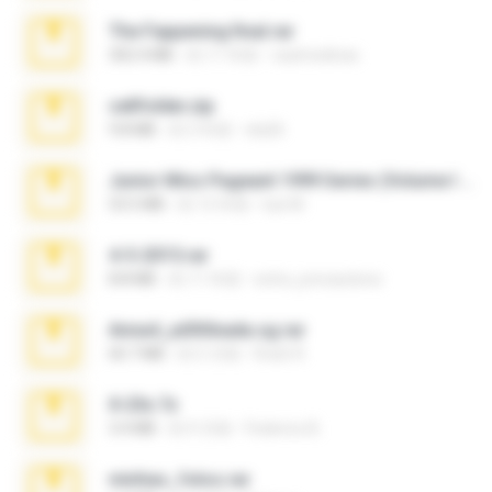
The Fappening final.rar
302.4 MB
約 11 年前
raulmedinax
cellfolder.zip
9.8 MB
約 3 年前
ela26
Junior Miss Pageant 1999 Series (Volume I Part I NC 6).7z
53.5 MB
約 12 年前
luis M.
4-5-2015.rar
8.8 MB
約 11 年前
extra_precautions
Anna4_yd3t0nada.sg.rar
60.7 MB
約 5 月前
Rodri R.
X-23x.7z
3.4 MB
約 9 月前
Federico B.
minhas_fotos.rar