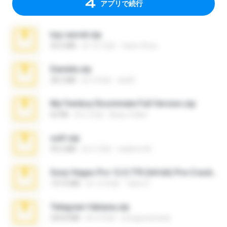
アプリで続行
top secret.zip
20.6 MB
約 10 月前
Vasni Vhuo
Daniela.zip
28.2 MB
約 3 年前
ela26
My Femboy Roommate Full Version.zip
62 KB
約 5 月前
Beau Collier
ouh!.zip
95.6 MB
約 2 月前
vladimir M.
Sony Vegas Pro 12.0.770 (64-bit) Pre-Cracked.zip
137.0 MB
約 12 年前
Tales S.
Telegram fabiana.zip
244.8 MB
約 4 年前
yrangravanatal