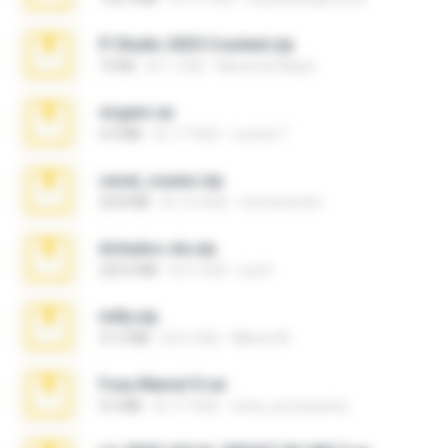
Fl Studio 2025 Cracked.zip
73 KB
約 1 月前
Maverick Mayer
virgem.rar
4.4 MB
約 17 年前
Lucinei 7.
casal_voyeur.zip
20.8 MB
約 15 年前
netowescher
Achados sla.zip
220.0 MB
約 5 月前
Lya K.
milly.zip
31.0 MB
約 6 月前
Milene M.
Foxy Mama15.rar
9.5 MB
約 17 年前
extra_precautions