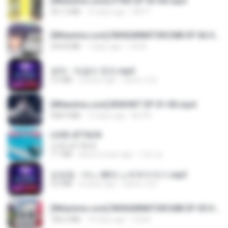
[Witanime.com] DTRD EP 03 HD.mp4
321.3 MB
15 days ago
DRTY
[Witanime.com] RKNGMNNTSRCMB EP 06 HD.mp4
294.8 MB
7 days ago
LOLKI
영탁 - 막걸리 한잔.mp3
3.2 MB
3 years ago
castor-trot
[Witanime.com] BSKHKT EP 01 HD.mp4
408.9 MB
12 days ago
BLITR
LOVE ATTACK
LOVE ATTACK
7.1 MB
about a year ago
지빈 임.
임영웅 - 어느 60대 노부부이야기.mp3
4.6 MB
4 years ago
castor-trot
[Witanime.com] RKNGMNNTSRCMB EP 05 HD.mp4
186.0 MB
14 days ago
LOLKI