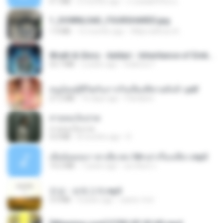
4.1 MB
2 months ago
ถามพ่อ&#39;พ ม.
1_DOWNLOAD_FOURSHARED.jpg
1.9 MB
12 months ago
Wtlprodthree A.
Wrath & Glory - Aeldari - Inheritance of Embers.pdf
53.7 MB
2 years ago
federico f
หนูน้อยสู้ชีวิตกับภารกิจเลี้ยงพี่ชายทั้งห้า.pdf
27.2 MB
16 days ago
Pandarin
สายลมเจ็บปวด
สายลมเจ็บปวด
4.0 MB
8 months ago
D
เมียน้อยเหงา พาเสียวค่ะ18+เล่าเรื่องเสียว.mp3
14.2 MB
7 years ago
อมรพันธ์ จ.
진성 - 보릿고개.mp3
3.4 MB
4 years ago
castor-trot