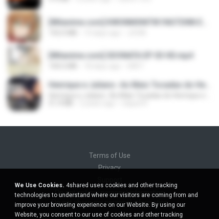
[Witanime.com] KWONMSNITIK1NGTDNN EP 04 HD.mp4
192.0 MB
14 days ago
JUVIA
[Witanime.com] SDONATA EP 03 HD.mp4
140.6 MB
18 days ago
GRET
Henrique e Juliano -As Mais Tocadas do Henrique e Juliano 2021 -Top Sertanejo 2021,Cd Completo 2021
Henrique e Juliano -As Mais Tocadas do Henrique e Juliano 2021 -Top Sertanejo 2021,Cd Completo 2021
51.4 MB
2 years ago
raquel R.
Terms of Use
Privacy
Support
We Use Cookies.
4shared uses cookies and other tracking
Do not sell my personal information
technologies to understand where our visitors are coming from and
Do not share my personal information
improve your browsing experience on our Website. By using our
Website, you consent to our use of cookies and other tracking