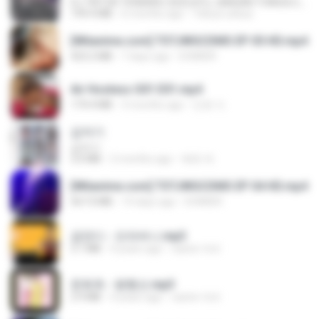
DJ TIKTOK TERBARU 2025🎵DJ JANGAN TUNGGU LAMA LAMA NANTI LAMA LAMA 🎵DJ SEDIA AKU SEBELUM HUJAN
199.4 MB
6 months ago
Yahya Lahiya
[Witanime.com] TSTJWGCDMS EP 05 HD.mp4
423.2 MB
7 days ago
DOMISR
Air Hostess S01 E01.mp4
174.4 MB
3 months ago
민호 이.
갑자기
갑자기
3.0 MB
2 months ago
복희 박.
[Witanime.com] TSTJWGCDMS EP 04 HD.mp4
567.0 MB
14 days ago
DOMISR
금잔디 - 오라버니.mp3
3.1 MB
4 years ago
castor-trot
문희옥 - 평행선.mp3
2.9 MB
4 years ago
castor-trot