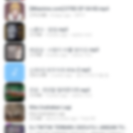
[Witanime.com] DTRD EP 04 HD.mp4
279.0 MB
8 days ago
DRTY
나훈아 - 영영.mp3
3.5 MB
4 years ago
castor-trot
배금성 - 사랑이 비를 맞아요.mp3
3.5 MB
4 years ago
castor-trot
신유리) 유두자위 A to Z.mp3
256.6 MB
2 years ago
좀비고4인커플 좀.
진성 - 천년을 빌려준다면.mp3
3.4 MB
4 years ago
castor-trot
Kita Usahakan Lagi
Kita Usahakan Lagi
3.3 MB
about a year ago
Fazri M.
DJ TIKTOK TERBARU 2025🎵DJ JANGAN TUNGGU LAMA LAMA NANTI LAMA LAMA 🎵DJ SEDIA AKU SEBELUM HUJAN