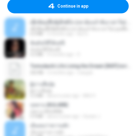
Continue in app
ເຊົາຮ້ອງເຖົ້າຊິເອົາທໍ່ໃດ (เซาฮ้องเถ้าสิเอาเท่าใด) ບຸນເກີດ ຫນູຫ່ວງ ft. ໂສພາ ຈຸນທະລາ
ເຊົາຮ້ອງເຖົ້າຊິເອົາທໍ່ໃດ (เซาฮ้องเถ้าสิเอาเท่าใด) ບຸນເກີດ ຫນູຫ່ວງ ft. ໂສພາ ຈຸນທະລາ
6.0 MB
2 months ago
But G.
ฉันมันก็ดีได้แค่นี้
ฉันมันก็ดีได้แค่นี้
4.2 MB
9 months ago
D
Tomodachi Life Living the Dream [NSP].torrent
252 KB
2 months ago
margob
ผู้บ่าวเสื้อปุ๋ย
ผู้บ่าวเสื้อปุ๋ย
5.2 MB
about a year ago
Mith 9.
กุหลาบ (KULARB)
กุหลาบ (KULARB)
5.9 MB
about a year ago
Suwan J.
เอิ้นเธอว่าความฮัก
เอิ้นเธอว่าความฮัก