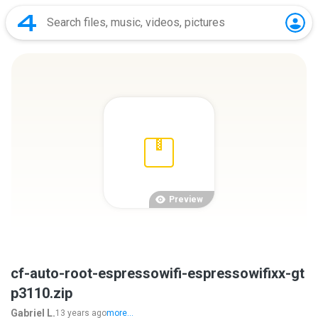
Preview
cf-auto-root-espressowifi-espressowifixx-gt
p3110.zip
Gabriel L.
13 years ago
more...