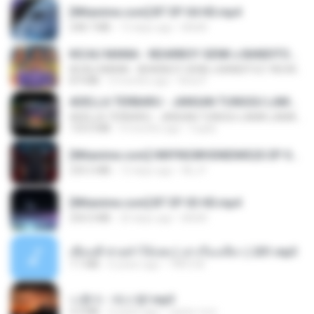
[Witanime.com] BT EP 04 HD.mp4
248.7 MB
13 days ago
BAXK
KICAU MANIA - NDARBOY GENK x BANDITOZ YAOW 86 (OFFICIAL LYRIC VIDEO) GAS POL NDANGAK
KICAU MANIA - NDARBOY GENK x BANDITOZ YAOW 86 (OFFICIAL LYRIC VIDEO) GAS POL NDANGAK
8.9 MB
3 months ago
Rina P.
ADELLA TERBARU - JANGAN TUNGGU LAMA LAMA - GELAS RETAK - OM ADELLA FULL ALBUM TERBARU 2026
ADELLA TERBARU - JANGAN TUNGGU LAMA LAMA - GELAS RETAK - OM ADELLA FULL ALBUM TERBARU 2026
133.0 MB
4 months ago
Cuplis
[Witanime.com] HMYNGWHSNIDMS2S EP 04 HD.mp4
235.5 MB
13 days ago
KILJY
[Witanime.com] BT EP 03 HD.mp4
250.0 MB
20 days ago
BAXK
เพื่อนพี่ ช่วยทำให้เสด ( เล่าเรื่องเสียว ) 201.mp3
7.1 MB
6 years ago
TNP2 M.
나훈아 - 테스형!.mp3
4.4 MB
4 years ago
castor-trot