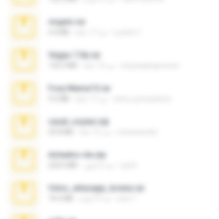
virgem.rar
Lucinei 7.
منذ 17 عامًا
4.4 MB
Vegas 7.0a.rar
boyisadangerzone
منذ 15 عامًا
120.3 MB
Foxy Mama15.rar
extra_precautions
منذ 17 عامًا
9.5 MB
casal_voyeur.zip
netowescher
منذ 15 عامًا
20.8 MB
Achados sla.zip
Lya K.
منذ 5 أشهر
220.0 MB
fotos_whasapp_lorena.rar
jose T.
منذ 4 أعوام
76.4 MB