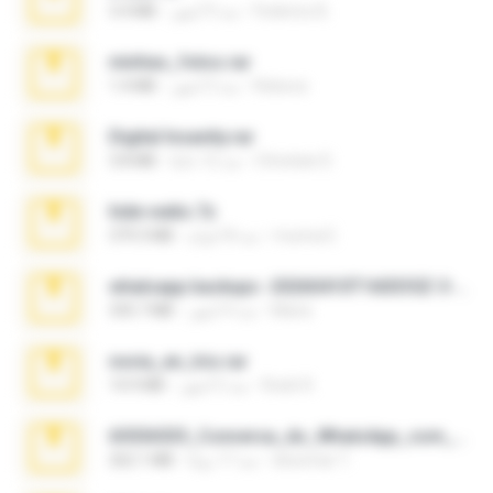
Federico B.
منذ 9 أشهر
3.4 MB
minhas_fotos.rar
Rebeca
منذ 3 أشهر
1.4 MB
Digital Insanity.rar
Christian D.
منذ 12 عامًا
3.8 MB
hide vedio.7z
munna E.
منذ 8 أعوام
379.3 MB
whatsapp backups -20260410T160335Z-3-001.zip
Maria
منذ 4 أشهر
335.7 MB
novia_en_trio.rar
Rodri R.
منذ 5 أشهر
14.9 MB
65536533_Conversa_do_WhatsApp_com_Meu_Esposo.zip
desomar T.
منذ 17 يومًا
262.1 MB