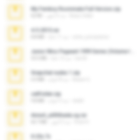
My Femboy Roommate Full Version.zip
Beau Collier
منذ 5 أشهر
62 KB
4-5-2015.rar
extra_precautions
منذ 11 عامًا
8.8 MB
Junior Miss Pageant 1999 Series (Volume I Part I NC 6).7z
luis M.
منذ 12 عامًا
53.5 MB
Snapchat nudes 1.zip
Baixar Q.
منذ 8 أعوام
6.0 MB
cellfolder.zip
ela26
منذ 3 أعوام
9.8 MB
Anna4_yd3t0nada.sg.rar
Rodri R.
منذ 5 أشهر
60.7 MB
X-23x.7z