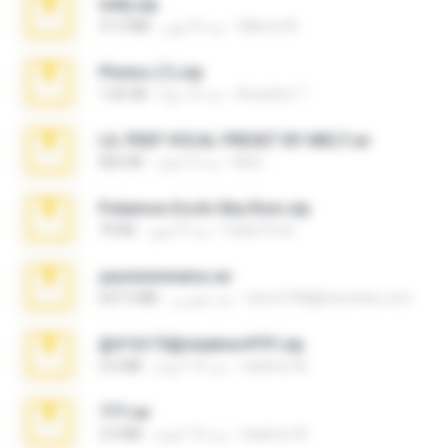
milly.zip
Milene M.
منذ 6 أشهر
31.0 MB
Photos (1).zip
Anacleto T.
منذ 16 يومًا
1.60 GB
LIL PEEP VOCAL PRESET BY MELT.rar
Melt ..
منذ 4 أعوام
826 KB
Pokemon Ecchi Gba Rom.zip
Caleb Price
منذ 4 أشهر
70 KB
yasminmineira.rar
letiro5708@fanchatu.com
منذ شهرين
647.5 MB
@#16173@vladimir#!!!!!!.zip
vladimir M.
منذ 10 أعوام
2.6 MB
777.rar
vladimir M.
منذ 10 أعوام
2.0 MB