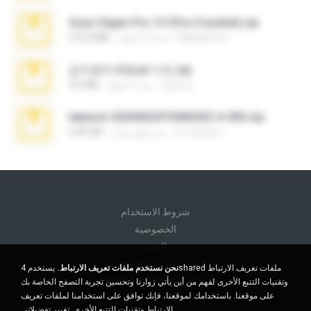
Sony Vegas Pro 13 (Pre-Cracked).zip
Mellicent D.
منذ 10 أعوام
272.0 MB
김지윤의 iCloud 사진.zip
성경 김.
منذ 7 أعوام
9.6 MB
takeout-20260624T040626Z-6-003.zip
อรรถพงษ์ บ.
منذ شهر واحد
2.00 GB
شروط الاستخدام
الخصوصية
الدعم
لا تبيع معلوماتي الشخصية
نحن نستخدم ملفات تعريف الارتباط.
يستخدم 4shared ملفات تعريف الارتباط
لا تشارك معلوماتي الشخصية
وتقنيات التتبع الأخرى لفهم من أين يأتي زوارنا وتحسين تجربة التصفح الخاصة بك
على موقعنا. باستخدامك لموقعنا، فإنك توافق على استخدامنا لملفات تعريف
الارتباط وتقنيات التتبع الأخرى.
تغيير تفضيلاتي