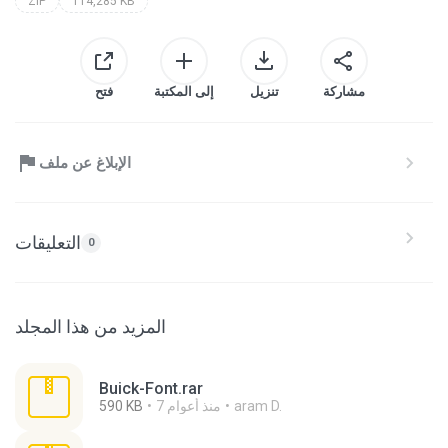
ZIP
114,285 KB
مشاركة
تنزيل
إلى المكتبة
فتح
الإبلاغ عن ملف
التعليقات
0
المزيد من هذا المجلد
Buick-Font.rar
aram D.
7 منذ أعوام
590 KB