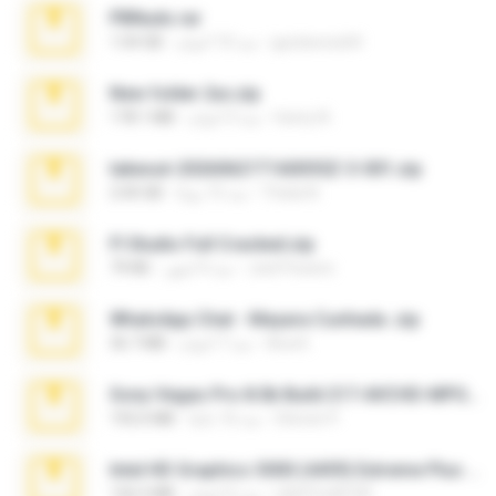
PBNuds.rar
gustavocs64
منذ 10 أعوام
1.04 GB
New folder 2xx.zip
henry N.
منذ 3 أعوام
178.1 MB
takeout-20260621T160055Z-3-001.zip
Thata N.
منذ 15 يومًا
2.00 GB
Fl Studio Full Cracked.zip
Joel Powers
منذ 4 أشهر
79 KB
WhatsApp Chat - Mayara Cunhada .zip
Ana K.
منذ 7 أعوام
36.7 MB
Sony Vegas Pro 8.0b Build 217-AVCHD-MPG-AC3 FIXED.7z
Steven P.
منذ 16 عامًا
192.6 MB
Intel HD Graphics 3000 (4459) Extreme Plus 2.0.zip
nIGHTmAYOR
منذ 6 أعوام
126.5 MB