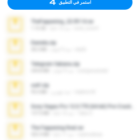
استمر في التطبيق
TheFappening_22.09.14.rar
erick_lover4
منذ 12 عامًا
1.16 GB
Daniela.zip
ela26
منذ 3 أعوام
28.2 MB
Telegram fabiana.zip
yrangravanatal
منذ 4 أعوام
244.8 MB
ouh!.zip
vladimir M.
منذ شهرين
95.6 MB
Sony Vegas Pro 12.0.770 (64-bit) Pre-Cracked.zip
Tales S.
منذ 12 عامًا
137.0 MB
The Fappening final.rar
raulmedinax
منذ 11 عامًا
302.4 MB