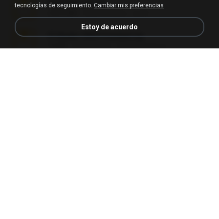
Achados sla.zip
tecnologías de seguimiento.
Cambiar mis preferencias
220.0 MB
hace 5 meses
Lya K.
Estoy de acuerdo
Fl Studio 2025 Cracked.zip
73 KB
hace un mes
Maverick Mayer
7258 USA Circle Crypto Investors Leads.zip
3.1 MB
hace 25 días
cmqadeer@786786786
vegas.pro.12.-patch.exe.7z
687 KB
hace 14 años
EVP Á.
Sony Vegas Pro 13 (Pre-Cracked).zip
272.0 MB
hace 10 años
Mellicent D.
L3150.rar
1.3 MB
hace 6 meses
Alex P.
novinha casada1.rar
720 KB
hace 15 años
fabianointegrado