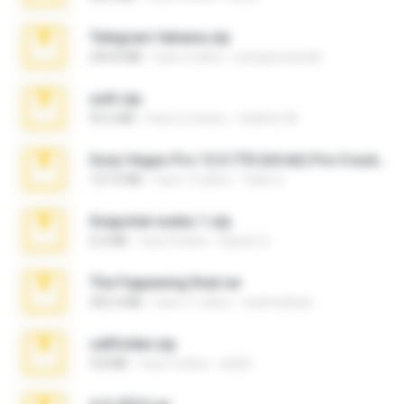
Telegram fabiana.zip
244.8 MB
hace 4 años
yrangravanatal
ouh!.zip
95.6 MB
hace 2 meses
vladimir M.
Sony Vegas Pro 12.0.770 (64-bit) Pre-Cracked.zip
137.0 MB
hace 12 años
Tales S.
Snapchat nudes 1.zip
6.0 MB
hace 8 años
Baixar Q.
The Fappening final.rar
302.4 MB
hace 11 años
raulmedinax
cellfolder.zip
9.8 MB
hace 3 años
ela26