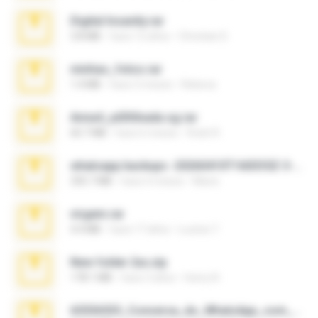
Digital Insanity.rar
3.8 MB
hace 12 años
Christian D.
minhas_fotos.rar
1.4 MB
hace 3 meses
Rebeca
Anna4_yd3t0nada.sg.rar
60.7 MB
hace 6 meses
Rodri R.
whatsapp backups -20260410T160335Z-3-001.zip
335.7 MB
hace 4 meses
Maria
virgem.rar
4.4 MB
hace 17 años
Lucinei 7.
New folder 2xx.zip
178.1 MB
hace 3 años
henry N.
65536533_Conversa_do_WhatsApp_com_Meu_Esposo.zip