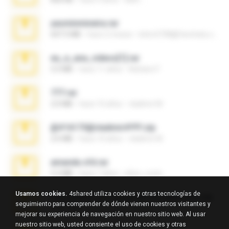
yasminmineira.rar
647.5 MB
hace 2 meses
letiro5708@fanchatu.com
eu_e_ana_videos[1].rar
5.5 MB
hace 11 años
Adriano F.
777.rar
2.0 MB
hace 10 años
vladimir M.
@#16173@vladimir#!!!!!!.zip
2.6 MB
hace 10 años
vladimir M.
amanda sfd.rar
5.2 MB
hace 7 años
elton_roots
Usamos cookies.
4shared utiliza cookies y otras tecnologías de
Fotografias em iCloud de Ana julia Silva.zip
seguimiento para comprender de dónde vienen nuestros visitantes y
174.7 MB
hace 3 años
Luany T.
mejorar su experiencia de navegación en nuestro sitio web. Al usar
nuestro sitio web, usted consiente el uso de cookies y otras