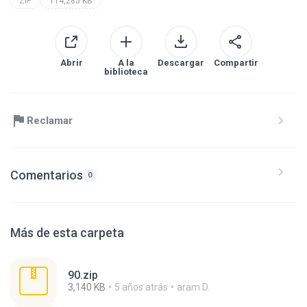
ZIP
114,285 KB
Abrir
A la
Descargar
Compartir
biblioteca
Reclamar
Comentarios
0
Más de esta carpeta
90.zip
3,140 KB
5 años atrás
aram D.