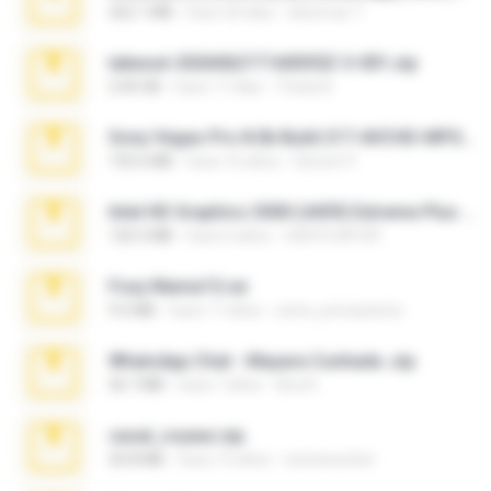
262.1 MB
hace 20 días
desomar T.
takeout-20260621T160055Z-3-001.zip
2.00 GB
hace 17 días
Thata N.
Sony Vegas Pro 8.0b Build 217-AVCHD-MPG-AC3 FIXED.7z
192.6 MB
hace 16 años
Steven P.
Intel HD Graphics 3000 (4459) Extreme Plus 2.0.zip
126.5 MB
hace 6 años
nIGHTmAYOR
Foxy Mama15.rar
9.5 MB
hace 17 años
extra_precautions
WhatsApp Chat - Mayara Cunhada .zip
36.7 MB
hace 7 años
Ana K.
casal_voyeur.zip
20.8 MB
hace 15 años
netowescher