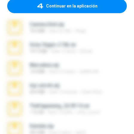
Continuar en la aplicación
Camera Roll.zip
70.5 MB
hace un año
Diego
Sony Vegas v7.0b.rar
167.2 MB
hace 15 años
khinao
Marceline.zip
14.4 MB
hace 2 meses
vladimir M.
top secret.zip
20.6 MB
hace 10 meses
Vasni Vhuo
TheFappening_22.09.14.rar
1.16 GB
hace 12 años
erick_lover4
Daniela.zip
28.2 MB
hace 3 años
ela26