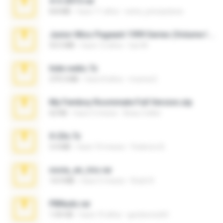
4-5-2015.rar
8.8 MB
hace 11 años
extra_precautions
Junior Miss Pageant 1999 Series (Volume I Part I NC 6).7z
53.5 MB
hace 12 años
luis M.
hide vedio.7z
379.3 MB
hace 8 años
munna E.
My Femboy Roommate Full Version.zip
62 KB
hace 5 meses
Beau Collier
X-23x.7z
3.4 MB
hace 10 meses
Federico B.
novia_en_trio.rar
14.9 MB
hace 5 meses
Rodri R.
PBNuds.rar
1.04 GB
hace 10 años
gustavocs64