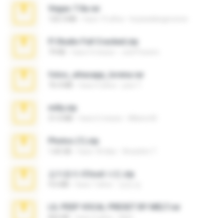
Vegas 7.0a.rar
120.3 MB
hace 15 años
boyisadangerzone
Fl Studio Full Cracked.zip
79 KB
hace 4 meses
Joel Powers
fotos_whasapp_lorena.rar
76.4 MB
hace 4 años
jose T.
milly.zip
31.0 MB
hace 6 meses
Milene M.
Photos (1).zip
1.60 GB
hace 18 días
Anacleto T.
김지윤의 iCloud 사진.zip
9.6 MB
hace 7 años
성경 김.
LIL PEEP VOCAL PRESET BY MELT.rar
826 KB
hace 4 años
Melt ..