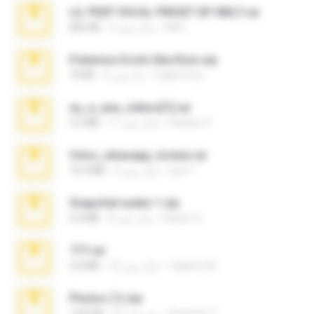
LIL PEEP VOCAL PRESET BY MELT.rar
Melt ..
4 سال پیش
826 KB
Pokemon Ecchi Gba Rom.zip
Caleb Price
4 ماه پیش
70 KB
eu_e_ana_videos[1].rar
Adriano F.
11 سال پیش
5.5 MB
fotos_whasapp_lorena.rar
jose T.
4 سال پیش
76.4 MB
Snapchat nudes 1.zip
Baixar Q.
8 سال پیش
6.0 MB
777.rar
vladimir M.
10 سال پیش
2.0 MB
Photos (1).zip
Anacleto T.
15 روز پیش
1.60 GB