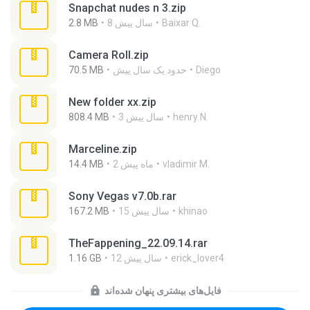
Snapchat nudes n 3.zip
Baixar Q.
8 سال پیش
2.8 MB
Camera Roll.zip
Diego
حدود یک سال پیش
70.5 MB
New folder xx.zip
henry N.
3 سال پیش
808.4 MB
Marceline.zip
vladimir M.
2 ماه پیش
14.4 MB
Sony Vegas v7.0b.rar
khinao
15 سال پیش
167.2 MB
TheFappening_22.09.14.rar
erick_lover4
12 سال پیش
1.16 GB
فایل‌های بیشتری پنهان شده‌اند