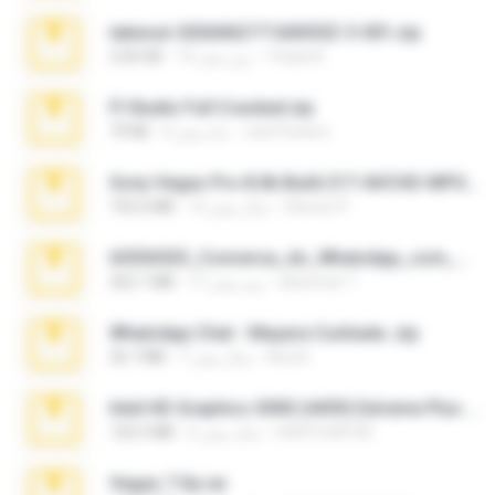
takeout-20260621T160055Z-3-001.zip
Thata N.
14 روز پیش
2.00 GB
Fl Studio Full Cracked.zip
Joel Powers
4 ماه پیش
79 KB
Sony Vegas Pro 8.0b Build 217-AVCHD-MPG-AC3 FIXED.7z
Steven P.
16 سال پیش
192.6 MB
65536533_Conversa_do_WhatsApp_com_Meu_Esposo.zip
desomar T.
17 روز پیش
262.1 MB
WhatsApp Chat - Mayara Cunhada .zip
Ana K.
7 سال پیش
36.7 MB
Intel HD Graphics 3000 (4459) Extreme Plus 2.0.zip
nIGHTmAYOR
6 سال پیش
126.5 MB
Vegas 7.0a.rar