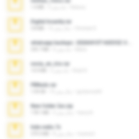
minhas_fotos.rar
Rebeca
3 ماه پیش
1.4 MB
Digital Insanity.rar
Christian D.
12 سال پیش
3.8 MB
whatsapp backups -20260410T160335Z-3-001.zip
Maria
4 ماه پیش
335.7 MB
novia_en_trio.rar
Rodri R.
5 ماه پیش
14.9 MB
PBNuds.rar
gustavocs64
10 سال پیش
1.04 GB
New folder 2xx.zip
henry N.
3 سال پیش
178.1 MB
hide vedio.7z
munna E.
8 سال پیش
379.3 MB