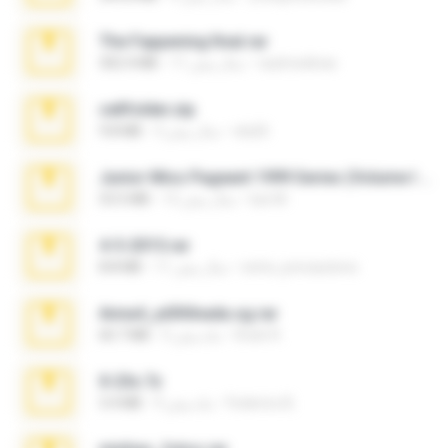
The Fappening final.rar
raulmedinax
11 سال پیش
302.4 MB
cellfolder.zip
ela26
3 سال پیش
9.8 MB
Junior Miss Pageant 1999 Series (Volume I Part I NC 6).7z
luis M.
12 سال پیش
53.5 MB
4-5-2015.rar
extra_precautions
11 سال پیش
8.8 MB
Anna4_yd3t0nada.sg.rar
Rodri R.
5 ماه پیش
60.7 MB
X-23x.7z
Federico B.
9 ماه پیش
3.4 MB