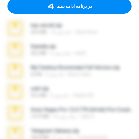
در برنامه ادامه دهید
top secret.zip
Vasni Vhuo
10 ماه پیش
20.6 MB
Daniela.zip
ela26
3 سال پیش
28.2 MB
My Femboy Roommate Full Version.zip
Beau Collier
5 ماه پیش
62 KB
ouh!.zip
vladimir M.
2 ماه پیش
95.6 MB
Sony Vegas Pro 12.0.770 (64-bit) Pre-Cracked.zip
Tales S.
12 سال پیش
137.0 MB
Telegram fabiana.zip
yrangravanatal
4 سال پیش
244.8 MB