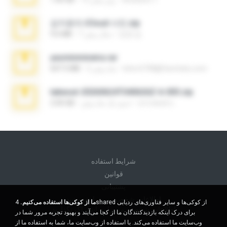
김지윤의 iCloud 사진.zip
성경 김.
7 سال پیش
9.6 MB
yasminmineira.rar
letiro5708@fanchatu.com
2 ماه پیش
647.5 MB
takeout-20260624T040626Z-6-003.zip
อรรถพงษ์ บ.
حدود یک ماه پیش
2.00 GB
شرايط استفاده
قوانين
پشتیبانی
اطلاعات شخصی من را نفروشید
ما از کوکی‌ها استفاده می‌کنیم.
4shared از کوکی‌ها و سایر فناوری‌های ردیابی
اطلاعات شخصی من را به اشتراک نگذارید
برای درک اینکه بازدیدکنندگان ما از کجا می‌آیند و بهبود تجربه مرور شما در
وب‌سایت ما استفاده می‌کند. با استفاده از وب‌سایت ما، شما به استفاده ما از