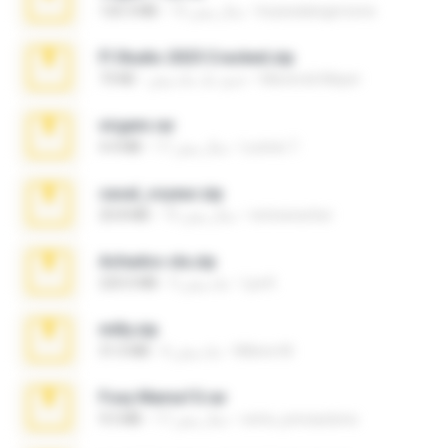
boyisadangerzone
15 سال پیش
120.3 MB
Fl Studio 2025 Cracked.zip
Maverick Mayer
حدود یک ماه پیش
73 KB
virgem.rar
Lucinei 7.
17 سال پیش
4.4 MB
casal_voyeur.zip
netowescher
15 سال پیش
20.8 MB
Achados sla.zip
Lya K.
5 ماه پیش
220.0 MB
milly.zip
Milene M.
6 ماه پیش
31.0 MB
Foxy Mama15.rar
extra_precautions
17 سال پیش
9.5 MB