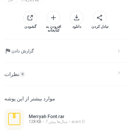
ZIP
114,285 KB
تبادل کردن
دانلود
افزودن به
گشودن
کتابخانه
گزارش دادن
نظرات
0
موارد بیشتر از این پوشه
Merryah Font.rar
aram D.
7 سال‌ها پیش
128 KB