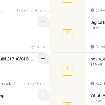
ed
il y a environ 4 mois
gusta
Digital 
3.8 MB
il y a 3 ans
Christ
Sony Vegas Pro 8.0b Build 217-AVCHD-MPG-AC3 FIXED.7z
novia_e
14.9 MB
m Junk
il y a 16 ans
Rodri 
zip
WhatsA
36.7 MB