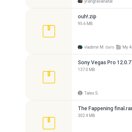
yrangravanatal
ouh!.zip
95.6 MB
vladimir M.
dans
My 4
137.0 MB
Tales S.
The Fappening final.ra
302.4 MB