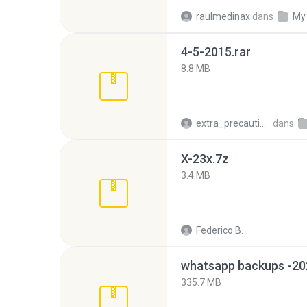
raulmedinax
dans
My
4-5-2015.rar
8.8 MB
extra_precautions
dans
X-23x.7z
3.4 MB
Federico B.
335.7 MB