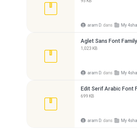
95 KB
aram D.
dans
My 4sha
Aglet Sans Font Family
1,023 KB
aram D.
dans
My 4sha
Edit Serif Arabic Font 
699 KB
aram D.
dans
My 4sha