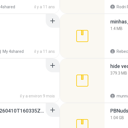
 4shared
il y a 11 ans
Rodri 
minhas_
1.4 MB
My 4shared
il y a 11 ans
Rebec
hide ve
379.3 MB
il y a environ 9 mois
munna
whatsapp backups -20260410T160335Z-3-001.zip
PBNuds
1.04 GB