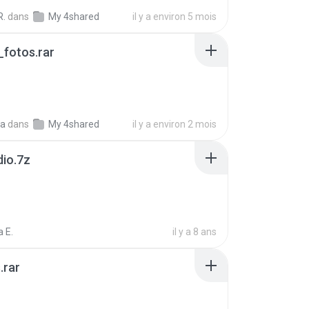
R.
dans
My 4shared
il y a environ 5 mois
fotos.rar
a
dans
My 4shared
il y a environ 2 mois
dio.7z
 E.
il y a 8 ans
.rar