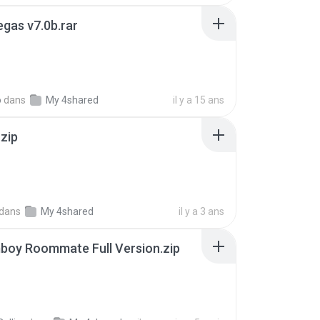
gas v7.0b.rar
o
dans
My 4shared
il y a 15 ans
.zip
dans
My 4shared
il y a 3 ans
boy Roommate Full Version.zip