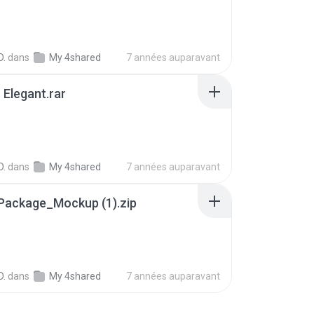
D.
dans
My 4shared
7 années auparavant
- Elegant.rar
D.
dans
My 4shared
7 années auparavant
Package_Mockup (1).zip
B
D.
dans
My 4shared
7 années auparavant