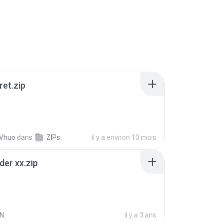
ret.zip
 Vhuo
dans
ZIPs
il y a environ 10 mois
der xx.zip
N.
il y a 3 ans