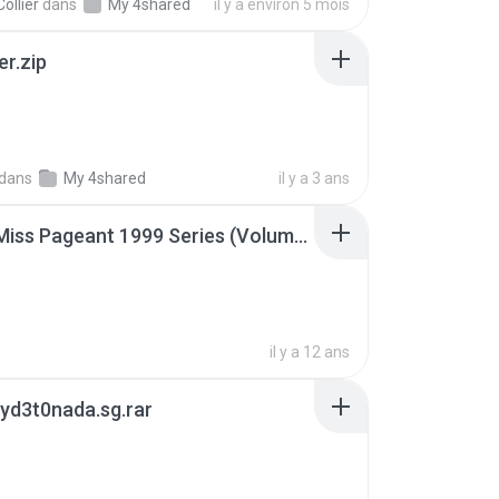
ollier
dans
My 4shared
il y a environ 5 mois
er.zip
dans
My 4shared
il y a 3 ans
Junior Miss Pageant 1999 Series (Volume I Part I NC 6).7z
il y a 12 ans
yd3t0nada.sg.rar