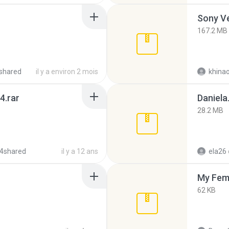
Sony Ve
167.2 MB
shared
il y a environ 2 mois
khina
4.rar
Daniela
28.2 MB
4shared
il y a 12 ans
ela26
My Fem
62 KB