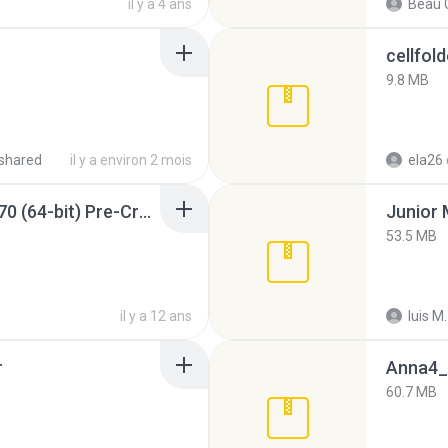
il y a 4 ans
Beau C
cellfold
9.8 MB
shared
il y a environ 2 mois
ela26
Sony Vegas Pro 12.0.770 (64-bit) Pre-Cracked.zip
53.5 MB
il y a 12 ans
luis M.
r
Anna4_
60.7 MB