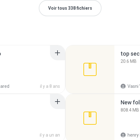
Voir tous 338 fichiers
p
top sec
20.6 MB
hared
il y a 8 ans
Vasni
New fol
808.4 MB
il y a un an
henry 