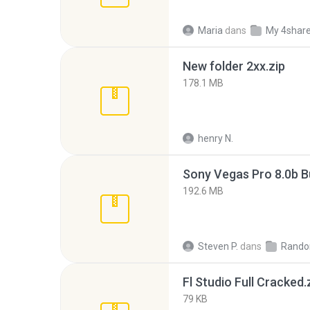
Maria
dans
My 4shar
New folder 2xx.zip
178.1 MB
henry N.
192.6 MB
Steven P.
dans
Rando
Fl Studio Full Cracked.
79 KB