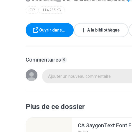
ZIP
114,285 KB
Ouvrir dans…
À la bibliothèque
Commentaires
0
Ajouter un nouveau commentaire
Plus de ce dossier
CA SaygonText Font Fa