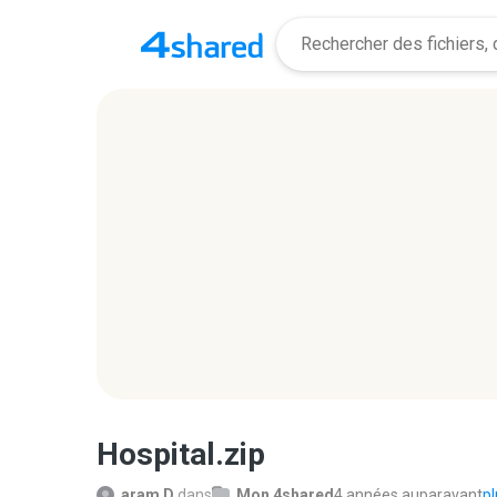
Hospital.zip
aram D.
dans
Mon 4shared
4 années auparavant
pl