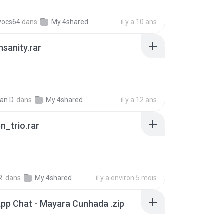
vocs64
dans
My 4shared
il y a 10 ans
Insanity.rar
ian D.
dans
My 4shared
il y a 12 ans
n_trio.rar
R.
dans
My 4shared
il y a environ 5 mois
pp Chat - Mayara Cunhada .zip