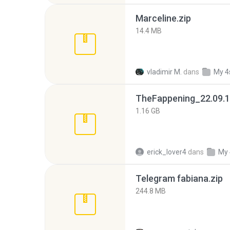
Marceline.zip
14.4 MB
vladimir M.
dans
My 4
TheFappening_22.09.1
1.16 GB
erick_lover4
dans
My 
Telegram fabiana.zip
244.8 MB