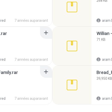
268 KB
red
7 années auparavant
aram 
.rar
Willian 
71 KB
red
7 années auparavant
aram 
Family.rar
Bread_
39,950 K
red
7 années auparavant
aram 