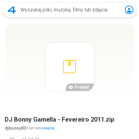
Podgląd
DJ Bonny Gamella - Fevereiro 2011.zip
djbonny83
9 lat temu
więcej...