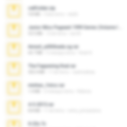
cellfolder.zip
9.8 MB
3 lata temu
ela26
Junior Miss Pageant 1999 Series (Volume I Part I NC 6).7z
53.5 MB
12 lat temu
luis M.
Anna4_yd3t0nada.sg.rar
60.7 MB
5 miesięcy temu
Rodri R.
The Fappening final.rar
302.4 MB
11 lat temu
raulmedinax
minhas_fotos.rar
1.4 MB
2 miesiące temu
Rebeca
4-5-2015.rar
8.8 MB
11 lat temu
extra_precautions
X-23x.7z