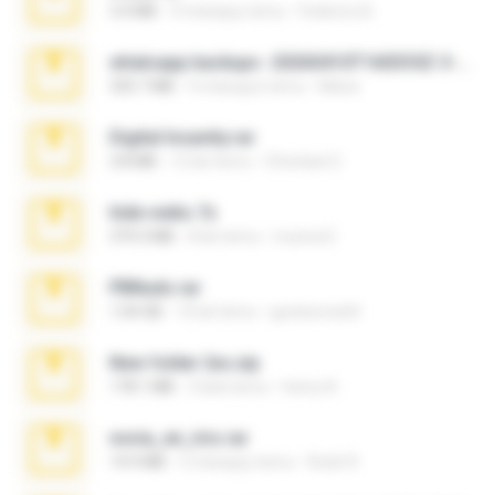
3.4 MB
9 miesięcy temu
Federico B.
whatsapp backups -20260410T160335Z-3-001.zip
335.7 MB
4 miesiące temu
Maria
Digital Insanity.rar
3.8 MB
12 lat temu
Christian D.
hide vedio.7z
379.3 MB
8 lat temu
munna E.
PBNuds.rar
1.04 GB
10 lat temu
gustavocs64
New folder 2xx.zip
178.1 MB
3 lata temu
henry N.
novia_en_trio.rar
14.9 MB
5 miesięcy temu
Rodri R.