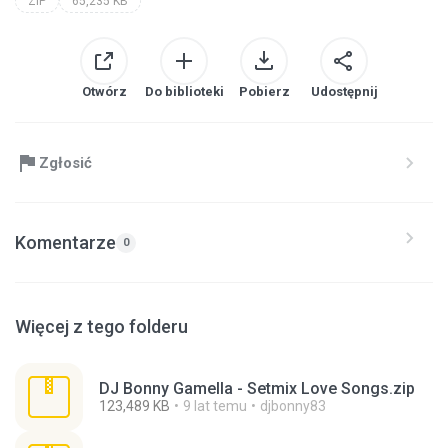
ZIP
65,235 KB
Otwórz
Do biblioteki
Pobierz
Udostępnij
Zgłosić
Komentarze
0
Więcej z tego folderu
DJ Bonny Gamella - Setmix Love Songs.zip
123,489 KB
9 lat temu
djbonny83