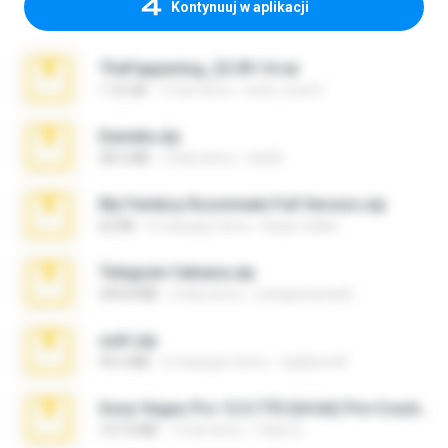
Kontynuuj w aplikacji
TheFappening_22.09.14.rar
1.16 GB
12 lat temu
erick_lover4
Daniela.zip
28.2 MB
3 lata temu
ela26
My Femboy Roommate Full Version.zip
62 KB
5 miesięcy temu
Beau Collier
Telegram fabiana.zip
244.8 MB
4 lata temu
yrangravanatal
ouh!.zip
95.6 MB
2 miesiące temu
vladimir M.
Sony Vegas Pro 12.0.770 (64-bit) Pre-Cracked.zip
137.0 MB
12 lat temu
Tales S.