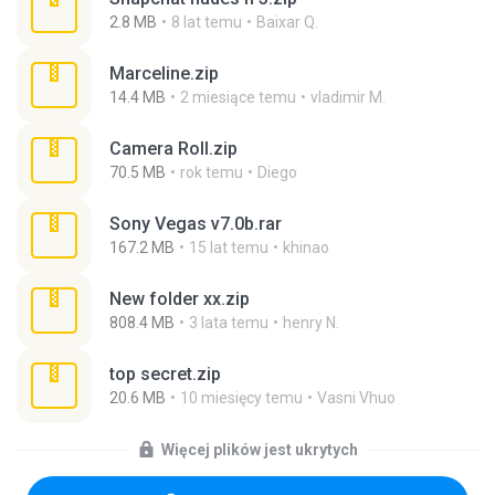
2.8 MB
8 lat temu
Baixar Q.
Marceline.zip
14.4 MB
2 miesiące temu
vladimir M.
Camera Roll.zip
70.5 MB
rok temu
Diego
Sony Vegas v7.0b.rar
167.2 MB
15 lat temu
khinao
New folder xx.zip
808.4 MB
3 lata temu
henry N.
top secret.zip
20.6 MB
10 miesięcy temu
Vasni Vhuo
Więcej plików jest ukrytych