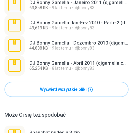
DJ Bonny Gamella - Janeiro 2011 (djgamella.com).zip
63,858 KB
9 lat temu
djbonny83
DJ Bonny Gamella Jan-Fev 2010 - Parte 2 (djgamella.com).rar
49,619 KB
9 lat temu
djbonny83
DJ Bonny Gamella - Dezembro 2010 (djgamella.com).zip
44,838 KB
9 lat temu
djbonny83
DJ Bonny Gamella - Abril 2011 (djgamella.com).zip
65,254 KB
8 lat temu
djbonny83
Wyświetl wszystkie pliki (7)
Może Ci się też spodobać
Snapchat nudes n 3.zip