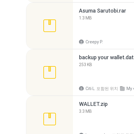
Asuma Sarutobi.rar
1.3 MB
Creepy P.
backup your wallet.dat
253 KB
Citi L.
포함된 위치
My 
WALLET.zip
3.3 MB