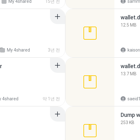
My 4shared
15년 전
samm
wallet.
12.5 MB
My 4shared
3년 전
r
wallet.
13.7 MB
 4shared
약 1년 전
saeid
Dump wa
253 KB