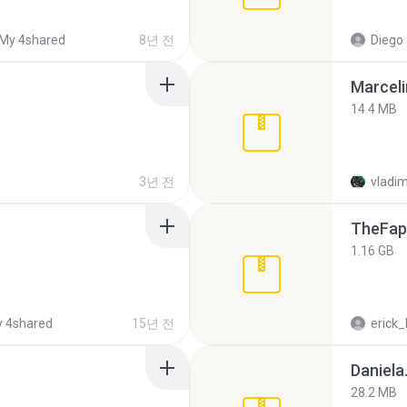
My 4shared
8년 전
Diego
Marceli
14.4 MB
3년 전
vladim
TheFap
1.16 GB
 4shared
15년 전
erick_
Daniela
28.2 MB