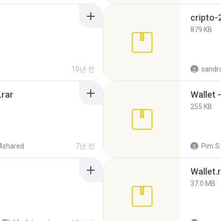
cripto-
879 KB
10년 전
sandr
.rar
Wallet 
255 KB
4shared
7년 전
Pim S.
Wallet.
37.0 MB