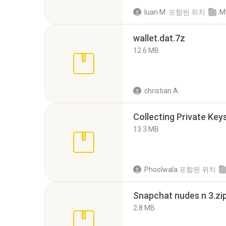
luan M.
포함된 위치
M
wallet.dat.7z
12.6 MB
christian A.
Collecting Private Key
13.3 MB
Phoolwala
포함된 위치
Snapchat nudes n 3.zi
2.8 MB