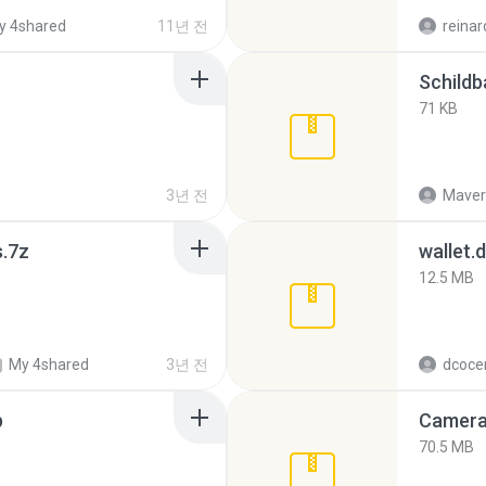
y 4shared
11년 전
reinar
Schildb
71 KB
3년 전
Maver
s.7z
wallet.
12.5 MB
My 4shared
3년 전
dcoce
p
Camera 
70.5 MB