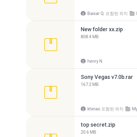
Baixar Q.
포함된 위치
New folder xx.zip
808.4 MB
henry N.
Sony Vegas v7.0b.rar
167.2 MB
khinao
포함된 위치
My
top secret.zip
20.6 MB