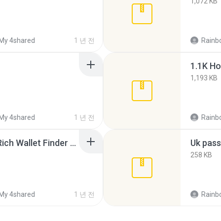
1,072 KB
My 4shared
1 년 전
Rainb
1.1K Ho
1,193 KB
My 4shared
1 년 전
Rainb
Ethereum Private key Rich Wallet Finder V2.zip
Uk pass
258 KB
My 4shared
1 년 전
Rainb