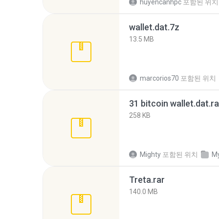
huyencanhpc
포함된 위치
wallet.dat.7z
13.5 MB
marcorios70
포함된 위치
31 bitcoin wallet.dat.ra
258 KB
Mighty
포함된 위치
My
Treta.rar
140.0 MB