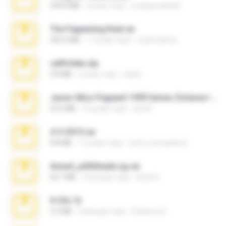
244.8 MB
4 роки тому
yrangravanatal
The Fappening final.rar
302.4 MB
11 років тому
raulmedinax
cellfolder.zip
9.8 MB
3 роки тому
ela26
Junior Miss Pageant 1999 Series (Volume I Part I NC 6).7z
53.5 MB
12 років тому
luis M.
4-5-2015.rar
8.8 MB
11 років тому
extra_precautions
Anna4_yd3t0nada.sg.rar
60.7 MB
5 місяців тому
Rodri R.
X-23x.7z
3.4 MB
9 місяців тому
Federico B.