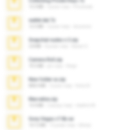
Collecting Private Keys.7z
13.3 MB
3 роки тому
Phoolwala
wallet.dat.7z
12.5 MB
3 роки тому
dcocenzo
Snapchat nudes n 3.zip
2.8 MB
8 років тому
Baixar Q.
Camera Roll.zip
70.5 MB
рік тому
Diego
New folder xx.zip
808.4 MB
3 роки тому
henry N.
Marceline.zip
14.4 MB
2 місяці тому
vladimir M.
Sony Vegas v7.0b.rar
167.2 MB
15 років тому
khinao