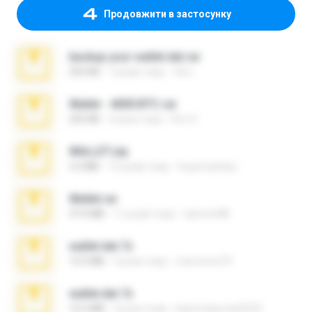
Продовжити в застосунку
backup your wallet.dat.rar
253 KB
7 років тому
Citi L.
Wallet - 4000 BTC.rar
255 KB
3 роки тому
Pim S.
WALLET.zip
3.3 MB
15 років тому
huyencanhpc
Wallet.rar
37.0 MB
11 років тому
sammir88
wallet.dat.7z
13.5 MB
3 роки тому
marcorios70
wallet.dat.7z
12.5 MB
3 роки тому
kaisornjarunat2523