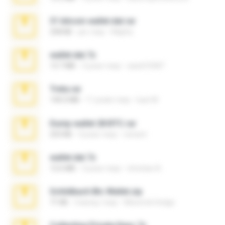
31 bitcoin wallet.dat.rar
258 KB
рік тому
Mighty
wallet.dat.7z
13.7 MB
3 роки тому
saeid10587
Treta.rar
140.0 MB
11 років тому
luan M.
Dump wallet 28 BTC.rar
253 KB
4 роки тому
reinard
wallet.dat.7z
12.6 MB
3 роки тому
christian A.
Schildbach Btc Wallet.zip
71 KB
3 місяці тому
Maverick Hodge