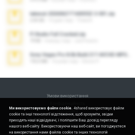
takeout-20260621T160055Z-3-001.zip
2.00 GB
14 днів тому
Thata N.
Fl Studio Full Cracked.zip
79 KB
4 місяці тому
Joel Powers
Sony Vegas Pro 8.0b Build 217-AVCHD-MPG-AC3 FIXED.7z
192.6 MB
16 років тому
Steven P.
Умови використання
Конфіденційність
Ми використовуємо файли cookie.
4shared використовує файли
Підтримка
cookie та інші технології відстеження, щоб зрозуміти, звідки
Не продавати мою особисту інформацію
приходять наші відвідувачі, і поліпшити Ваш досвід перегляду
Не ділитися моєю особистою інформацією
нашого веб-сайту. Використовуючи наш веб-сайт, ви погоджуєтеся
на використання нами файлів cookie та інших технологій