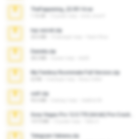
TheFappening_22.09.14.rar
1.16 GB
12 років тому
erick_lover4
top secret.zip
20.6 MB
10 місяців тому
Vasni Vhuo
Daniela.zip
28.2 MB
3 роки тому
ela26
My Femboy Roommate Full Version.zip
62 KB
5 місяців тому
Beau Collier
ouh!.zip
95.6 MB
2 місяці тому
vladimir M.
Sony Vegas Pro 12.0.770 (64-bit) Pre-Cracked.zip
137.0 MB
12 років тому
Tales S.
Telegram fabiana.zip