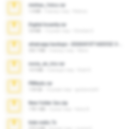
minhas_fotos.rar
1.4 MB
3 місяці тому
Rebeca
Digital Insanity.rar
3.8 MB
12 років тому
Christian D.
whatsapp backups -20260410T160335Z-3-001.zip
335.7 MB
4 місяці тому
Maria
novia_en_trio.rar
14.9 MB
5 місяців тому
Rodri R.
PBNuds.rar
1.04 GB
10 років тому
gustavocs64
New folder 2xx.zip
178.1 MB
3 роки тому
henry N.
hide vedio.7z
379.3 MB
8 років тому
munna E.