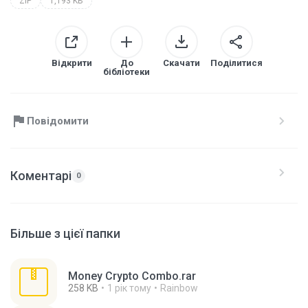
ZIP
1,193 KB
Відкрити
До
Скачати
Поділитися
бібліотеки
Повідомити
Коментарі
0
Більше з цієї папки
Money Crypto Combo.rar
258 KB
1 рік тому
Rainbow