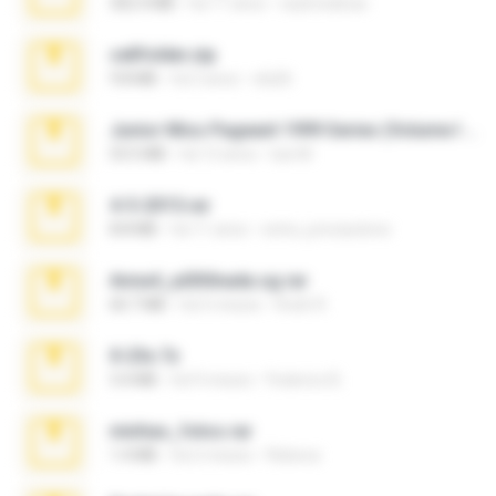
302.4 MB
há 11 anos
raulmedinax
cellfolder.zip
9.8 MB
há 3 anos
ela26
Junior Miss Pageant 1999 Series (Volume I Part I NC 6).7z
53.5 MB
há 12 anos
luis M.
4-5-2015.rar
8.8 MB
há 11 anos
extra_precautions
Anna4_yd3t0nada.sg.rar
60.7 MB
há 5 meses
Rodri R.
X-23x.7z
3.4 MB
há 9 meses
Federico B.
minhas_fotos.rar
1.4 MB
há 2 meses
Rebeca