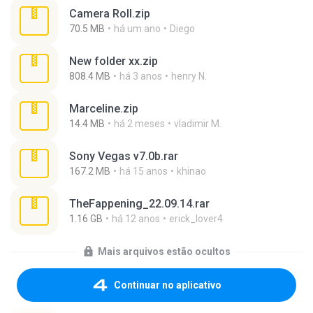
Camera Roll.zip
70.5 MB
há um ano
Diego
New folder xx.zip
808.4 MB
há 3 anos
henry N.
Marceline.zip
14.4 MB
há 2 meses
vladimir M.
Sony Vegas v7.0b.rar
167.2 MB
há 15 anos
khinao
TheFappening_22.09.14.rar
1.16 GB
há 12 anos
erick_lover4
Mais arquivos estão ocultos
Continuar no aplicativo