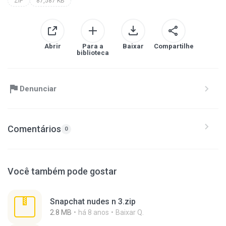
ZIP
87,587 KB
Abrir
Para a
Baixar
Compartilhe
biblioteca
Denunciar
Comentários
0
Você também pode gostar
Snapchat nudes n 3.zip
2.8 MB
há 8 anos
Baixar Q.