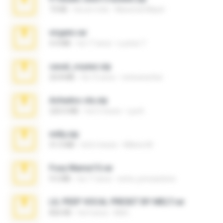
73 KB
há um mês
Maverick Mayer
virgem.rar
4.4 MB
há 17 anos
Lucinei 7.
casal_voyeur.zip
20.8 MB
há 15 anos
netowescher
Achados sla.zip
220.0 MB
há 5 meses
Lya K.
milly.zip
31.0 MB
há 6 meses
Milene M.
Foxy Mama15.rar
9.5 MB
há 17 anos
extra_precautions
LIL PEEP VOCAL PRESET BY MELT.rar
826 KB
há 4 anos
Melt ..