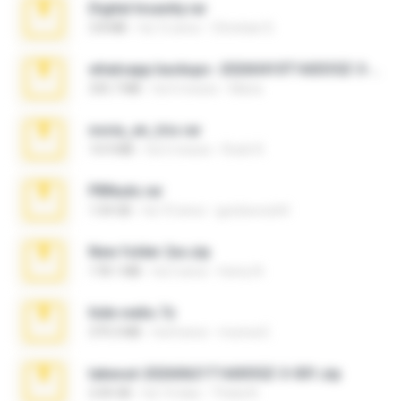
Digital Insanity.rar
3.8 MB
há 12 anos
Christian D.
whatsapp backups -20260410T160335Z-3-001.zip
335.7 MB
há 4 meses
Maria
novia_en_trio.rar
14.9 MB
há 5 meses
Rodri R.
PBNuds.rar
1.04 GB
há 10 anos
gustavocs64
New folder 2xx.zip
178.1 MB
há 3 anos
henry N.
hide vedio.7z
379.3 MB
há 8 anos
munna E.
takeout-20260621T160055Z-3-001.zip
2.00 GB
há 14 dias
Thata N.