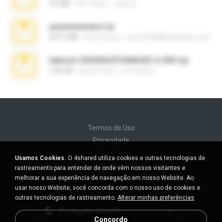
9.6 MB
há 7 anos
성경 김.
yasminmineira.rar
647.5 MB
há 2 meses
letiro5708@fanchatu.com
takeout-20260624T040626Z-6-003.zip
2.00 GB
há um mês
อรรถพงษ์ บ.
Termos de Uso
Privacidade
Apoio
Usamos Cookies.
O 4shared utiliza cookies e outras tecnologias de
Não venda minhas informações pessoais
rastreamento para entender de onde vêm nossos visitantes e
Não compartilhe minhas informações pessoais
melhorar a sua experiência de navegação em nosso Website. Ao
usar nosso Website, você concorda com o nosso uso de cookies e
outras tecnologias de rastreamento.
Alterar minhas preferências
Português (Brasil)
Concordo