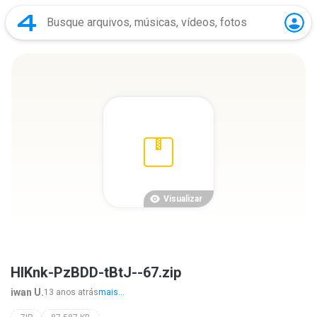
Visualizar
HlKnk-PzBDD-tBtJ--67.zip
iwan U.
13 anos atrás
mais...