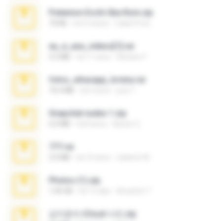
Pokemon Ecchi Gba Rom.zip
70 KB
há 4 meses
Caleb Price
eu_e_ana_videos[1].rar
5.5 MB
há 11 anos
Adriano F.
fotos_whasapp_lorena.rar
76.4 MB
há 4 anos
jose T.
Snapchat nudes 1.zip
6.0 MB
há 8 anos
Baixar Q.
777.rar
2.0 MB
há 10 anos
vladimir M.
Photos (1).zip
1.60 GB
há 15 dias
Anacleto T.
김지윤의 iCloud 사진.zip