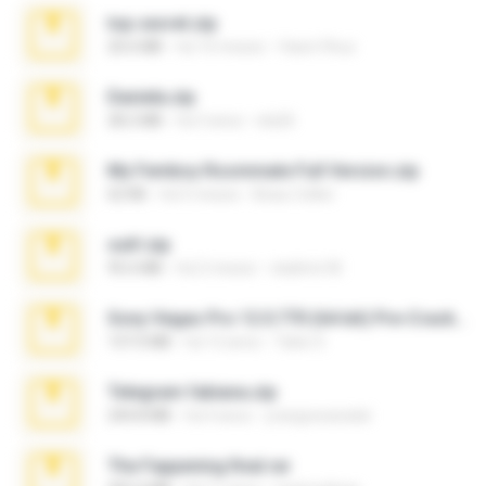
top secret.zip
20.6 MB
há 10 meses
Vasni Vhuo
Daniela.zip
28.2 MB
há 3 anos
ela26
My Femboy Roommate Full Version.zip
62 KB
há 5 meses
Beau Collier
ouh!.zip
95.6 MB
há 2 meses
vladimir M.
Sony Vegas Pro 12.0.770 (64-bit) Pre-Cracked.zip
137.0 MB
há 12 anos
Tales S.
Telegram fabiana.zip
244.8 MB
há 4 anos
yrangravanatal
The Fappening final.rar