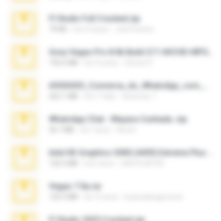
Fl Studio Full Cracked.zip
79 KB
há 4 meses
Joel Powers
Sony Vegas Pro 8.0b Build 217-AVCHD-MPG-AC3 FIXED.7z
192.6 MB
há 16 anos
Steven P.
65536533_Conversa_do_WhatsApp_com_Meu_Esposo.zip
262.1 MB
há 17 dias
desomar T.
WhatsApp Chat - Mayara Cunhada .zip
36.7 MB
há 7 anos
Ana K.
Intel HD Graphics 3000 (4459) Extreme Plus 2.0.zip
126.5 MB
há 6 anos
nIGHTmAYOR
Vegas 7.0a.rar
120.3 MB
há 15 anos
boyisadangerzone
Fl Studio 2025 Cracked.zip