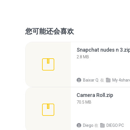
您可能还会喜欢
Snapchat nudes n 3.zi
2.8 MB
Baixar Q.
在
My 4shar
Camera Roll.zip
70.5 MB
Diego
在
DIEGO PC