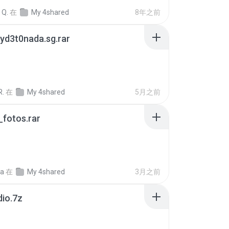
 Q.
在
My 4shared
8年之前
yd3t0nada.sg.rar
R.
在
My 4shared
5月之前
fotos.rar
a
在
My 4shared
3月之前
dio.7z