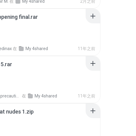
ir M.
在
My 4shared
2月之前
pening final.rar
edinax
在
My 4shared
11年之前
5.rar
extra_precautions
在
My 4shared
11年之前
t nudes 1.zip