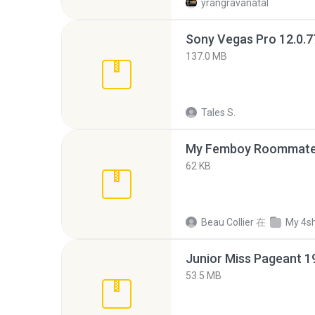
yrangravanatal
137.0 MB
Tales S.
My Femboy Roommate F
62 KB
Beau Collier
在
My 4s
53.5 MB