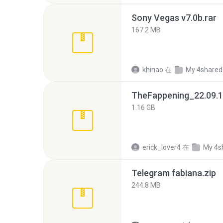
Sony Vegas v7.0b.rar
167.2 MB
khinao
在
My 4shared
TheFappening_22.09.1
1.16 GB
erick_lover4
在
My 4s
Telegram fabiana.zip
244.8 MB