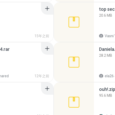
top sec
20.6 MB
15年之前
Vasni
4.rar
Daniela
28.2 MB
hared
12年之前
ela26
ouh!.zi
95.6 MB