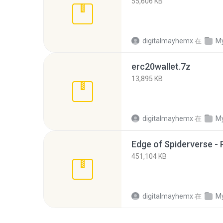
55,606 KB
digitalmayhemx
在
My
erc20wallet.7z
13,895 KB
digitalmayhemx
在
My
Edge of Spiderverse - 
451,104 KB
digitalmayhemx
在
My