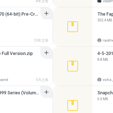
4年之前
vladim
Sony Vegas Pro 12.0.770 (64-bit) Pre-Cracked.zip
The Fap
302.4 MB
12年之前
raulm
ull Version.zip
4-5-201
8.8 MB
hared
5月之前
Junior Miss Pageant 1999 Series (Volume I Part I NC 6).7z
Snapcha
6.0 MB