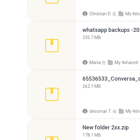
Christian D.
在
My 4sh
335.7 MB
Maria
在
My 4shared
262.1 MB
desomar T.
在
My 4sh
New folder 2xx.zip
178.1 MB