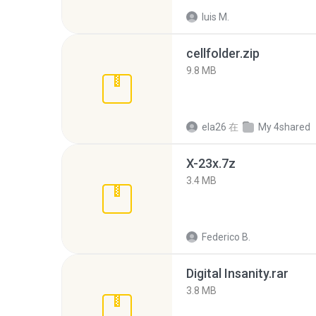
luis M.
cellfolder.zip
9.8 MB
ela26
在
My 4shared
X-23x.7z
3.4 MB
Federico B.
Digital Insanity.rar
3.8 MB