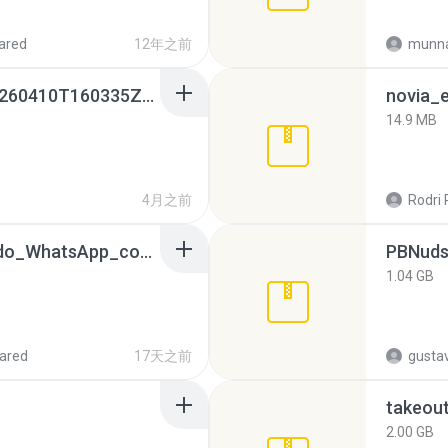
ared
12年之前
munna
whatsapp backups -20260410T160335Z-3-001.zip
novia_e
14.9 MB
4月之前
Rodri 
65536533_Conversa_do_WhatsApp_com_Meu_Esposo.zip
PBNuds
1.04 GB
ared
17天之前
gusta
takeou
2.00 GB