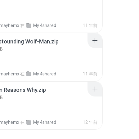
B
almayhemx
在
My 4shared
11 年前
stounding Wolf-Man.zip
KB
almayhemx
在
My 4shared
11 年前
n Reasons Why.zip
KB
almayhemx
在
My 4shared
12 年前