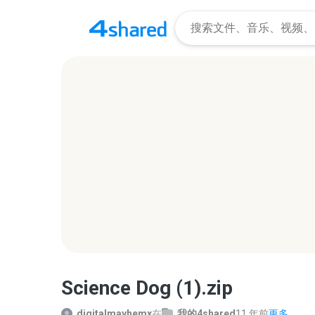
Science Dog (1).zip
digitalmayhemx
在
我的4shared
11 年前
更多...