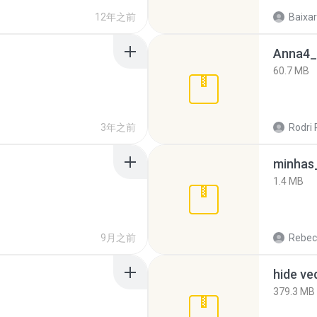
12年之前
Baixar
Anna4_
60.7 MB
3年之前
Rodri 
minhas_
1.4 MB
9月之前
Rebec
hide ve
379.3 MB