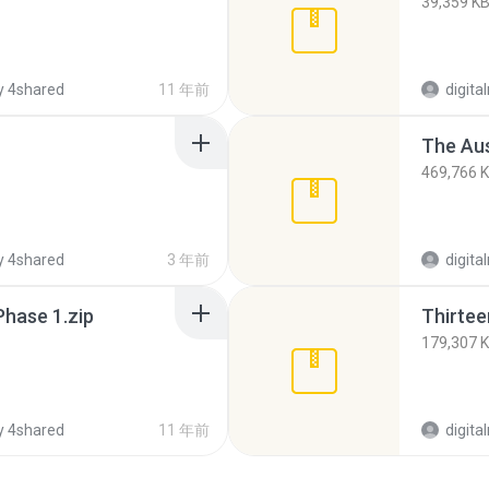
39,359 K
 4shared
11 年前
digit
The Au
469,766 
 4shared
3 年前
digit
Phase 1.zip
Thirtee
179,307 
 4shared
11 年前
digit