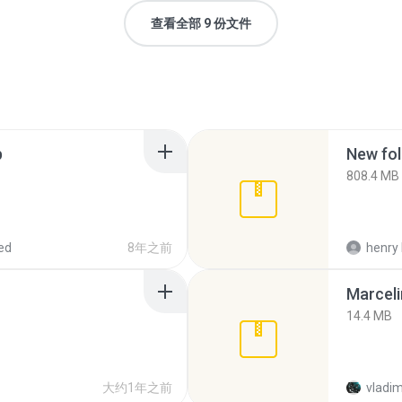
查看全部 9 份文件
p
New fol
808.4 MB
ed
8年之前
henry 
Marceli
14.4 MB
大约1年之前
vladim