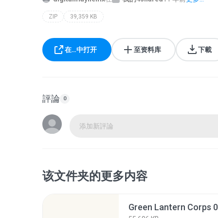
ZIP
39,359 KB
在…中打开
至资料库
下載
評論
0
添加新評論
该文件夹的更多内容
Green Lantern Corps 0