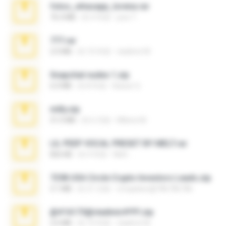
fotos_whasapp_lorena.rar
76.4 MB
約 4 年前
jose T.
777.rar
2.0 MB
約 10 年前
vladimir M.
Snapchat nudes 1.zip
6.0 MB
約 8 年前
Baixar Q.
milly.zip
31.0 MB
約 6 月前
Milene M.
LIL PEEP VOCAL PRESET BY MELT.rar
826 KB
約 4 年前
Melt ..
7258 USA Circle Crypto Investors Leads.zip
3.1 MB
約 21 日前
cmqadeer@786786786
@#16173@vladimir#!!!!!!.zip
2.6 MB
約 10 年前
vladimir M.