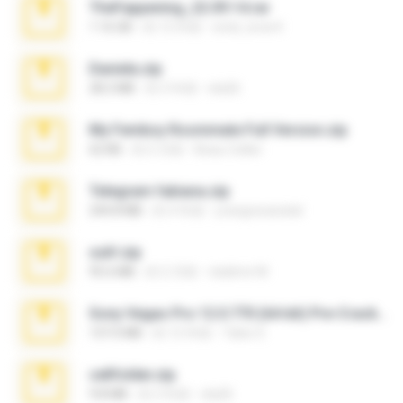
TheFappening_22.09.14.rar
1.16 GB
約 12 年前
erick_lover4
Daniela.zip
28.2 MB
約 3 年前
ela26
My Femboy Roommate Full Version.zip
62 KB
約 5 月前
Beau Collier
Telegram fabiana.zip
244.8 MB
約 4 年前
yrangravanatal
ouh!.zip
95.6 MB
約 2 月前
vladimir M.
Sony Vegas Pro 12.0.770 (64-bit) Pre-Cracked.zip
137.0 MB
約 12 年前
Tales S.
cellfolder.zip
9.8 MB
約 3 年前
ela26