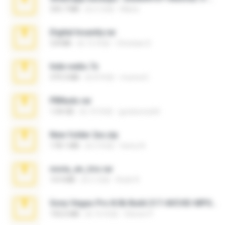
335.7 MB
約 4 月前
Maria
Digital Insanity.rar
3.8 MB
約 12 年前
Christian D.
hide vedio.7z
379.3 MB
約 8 年前
munna E.
PBNuds.rar
1.04 GB
約 10 年前
gustavocs64
New folder 2xx.zip
178.1 MB
約 3 年前
henry N.
novia_en_trio.rar
14.9 MB
約 5 月前
Rodri R.
Sony Vegas Pro 8.0b Build 217-AVCHD-MPG-AC3 FIXED.7z
192.6 MB
約 16 年前
Steven P.