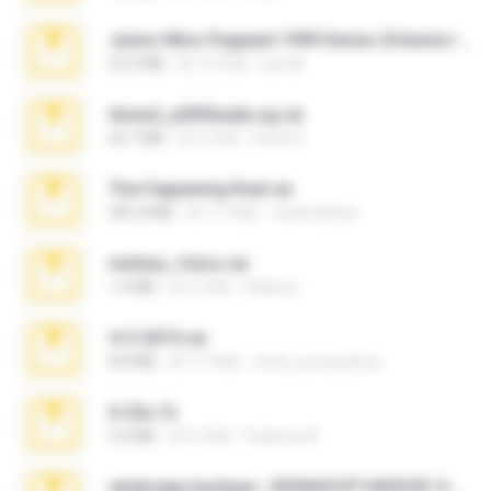
Junior Miss Pageant 1999 Series (Volume I Part I NC 6).7z
53.5 MB
約 12 年前
luis M.
Anna4_yd3t0nada.sg.rar
60.7 MB
約 5 月前
Rodri R.
The Fappening final.rar
302.4 MB
約 11 年前
raulmedinax
minhas_fotos.rar
1.4 MB
約 2 月前
Rebeca
4-5-2015.rar
8.8 MB
約 11 年前
extra_precautions
X-23x.7z
3.4 MB
約 9 月前
Federico B.
whatsapp backups -20260410T160335Z-3-001.zip