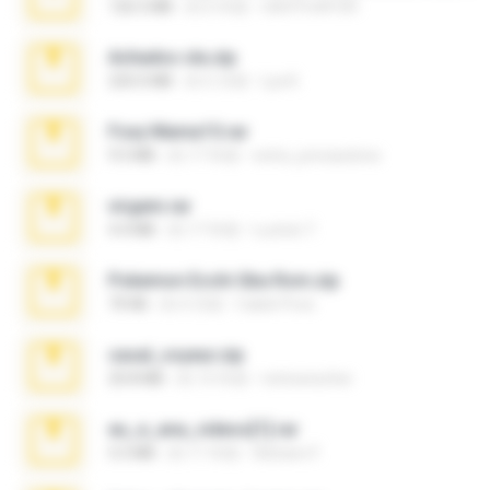
126.5 MB
約 6 年前
nIGHTmAYOR
Achados sla.zip
220.0 MB
約 5 月前
Lya K.
Foxy Mama15.rar
9.5 MB
約 17 年前
extra_precautions
virgem.rar
4.4 MB
約 17 年前
Lucinei 7.
Pokemon Ecchi Gba Rom.zip
70 KB
約 4 月前
Caleb Price
casal_voyeur.zip
20.8 MB
約 15 年前
netowescher
eu_e_ana_videos[1].rar
5.5 MB
約 11 年前
Adriano F.