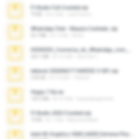
Fl Studio Full Cracked.zip
79 KB
約 4 月前
Joel Powers
WhatsApp Chat - Mayara Cunhada .zip
36.7 MB
約 7 年前
Ana K.
65536533_Conversa_do_WhatsApp_com_Meu_Esposo.zip
262.1 MB
約 16 日前
desomar T.
takeout-20260621T160055Z-3-001.zip
2.00 GB
約 13 日前
Thata N.
Vegas 7.0a.rar
120.3 MB
約 15 年前
boyisadangerzone
Fl Studio 2025 Cracked.zip
73 KB
約 1 月前
Maverick Mayer
Intel HD Graphics 3000 (4459) Extreme Plus 2.0.zip