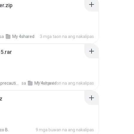
er.zip
sa
My 4shared
3 mga taon na ang nakalipas
5.rar
extra_precautions
sa
My 4shared
11 mga taon na ang nakalipas
z
co B.
9 mga buwan na ang nakalipas