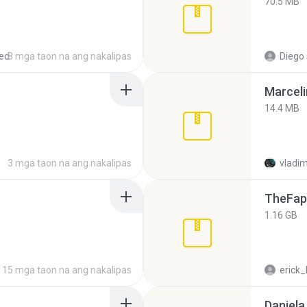
70.5 MB
ed
8 mga taon na ang nakalipas
Diego
Marceli
14.4 MB
3 mga taon na ang nakalipas
vladim
TheFap
1.16 GB
15 mga taon na ang nakalipas
erick_
Daniela