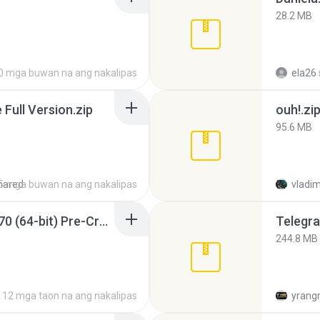
28.2 MB
0 mga buwan na ang nakalipas
ela26
ull Version.zip
ouh!.zi
95.6 MB
hared
5 mga buwan na ang nakalipas
vladim
Sony Vegas Pro 12.0.770 (64-bit) Pre-Cracked.zip
Telegra
244.8 MB
12 mga taon na ang nakalipas
yrang