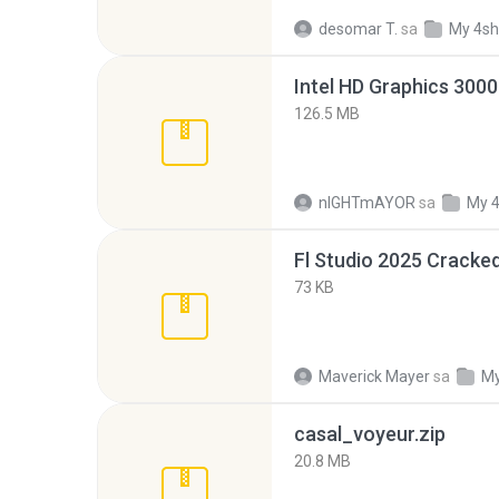
desomar T.
sa
My 4sh
126.5 MB
nIGHTmAYOR
sa
My 
Fl Studio 2025 Cracked
73 KB
Maverick Mayer
sa
My
casal_voyeur.zip
20.8 MB