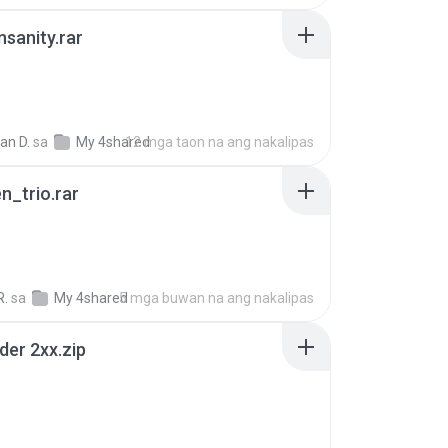
Insanity.rar
ian D.
sa
My 4shared
12 mga taon na ang nakalipas
n_trio.rar
R.
sa
My 4shared
5 mga buwan na ang nakalipas
der 2xx.zip