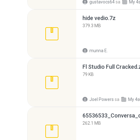
gustavocs64
sa
My 4
hide vedio.7z
379.3 MB
munna E.
Fl Studio Full Cracked.
79 KB
Joel Powers
sa
My 4s
262.1 MB