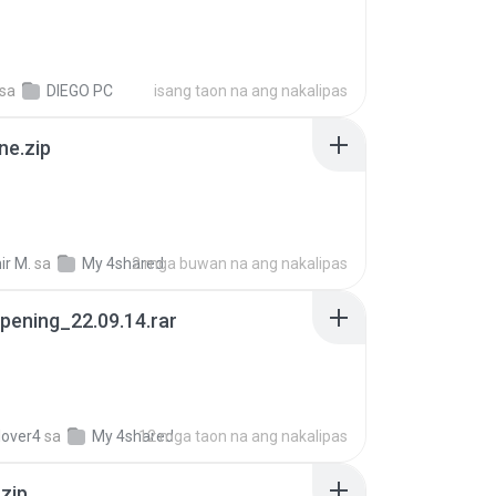
sa
DIEGO PC
isang taon na ang nakalipas
ne.zip
ir M.
sa
My 4shared
2 mga buwan na ang nakalipas
pening_22.09.14.rar
lover4
sa
My 4shared
12 mga taon na ang nakalipas
.zip