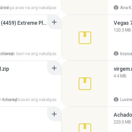
ared
16 mga araw na ang nakalipas
Ana K.
Intel HD Graphics 3000 (4459) Extreme Plus 2.0.zip
Vegas 7
120.3 MB
4shared
6 mga taon na ang nakalipas
.zip
virgem.
4.4 MB
 4shared
isang buwan ang nakalipas
Lucine
Achados
220.0 MB