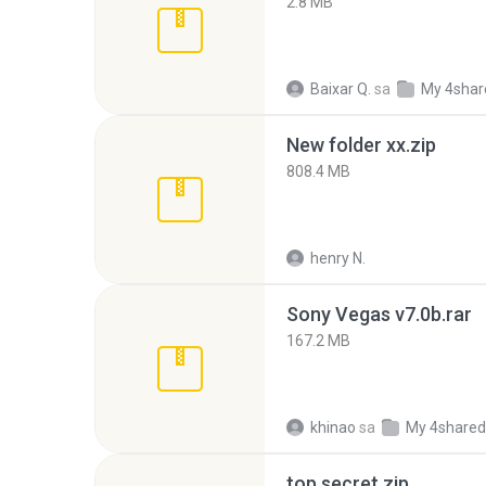
2.8 MB
Baixar Q.
sa
My 4shar
New folder xx.zip
808.4 MB
henry N.
Sony Vegas v7.0b.rar
167.2 MB
khinao
sa
My 4shared
top secret.zip