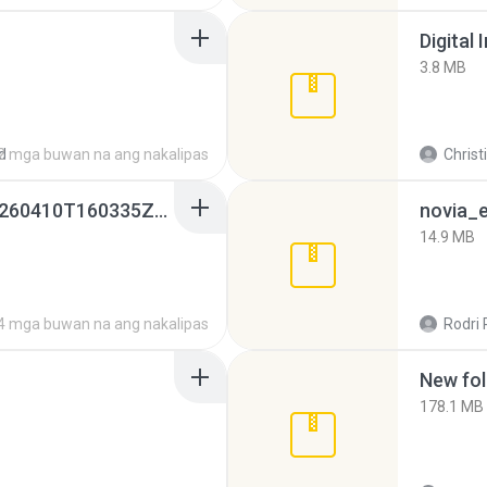
Digital 
3.8 MB
d
2 mga buwan na ang nakalipas
Christ
whatsapp backups -20260410T160335Z-3-001.zip
novia_e
14.9 MB
4 mga buwan na ang nakalipas
Rodri 
New fol
178.1 MB