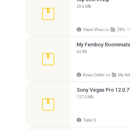
20.6 MB
Vasni Vhuo
sa
ZIPs
1
My Femboy Roommate F
62 KB
Beau Collier
sa
My 4s
137.0 MB
Tales S.