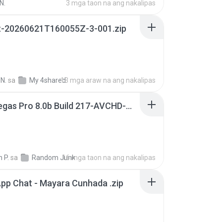
N.
3 mga taon na ang nakalipas
t-20260621T160055Z-3-001.zip
N.
sa
My 4shared
13 mga araw na ang nakalipas
Sony Vegas Pro 8.0b Build 217-AVCHD-MPG-AC3 FIXED.7z
 P.
sa
Random Junk
16 mga taon na ang nakalipas
pp Chat - Mayara Cunhada .zip