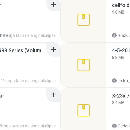
r
cellfold
9.8 MB
hared
11 mga taon na ang nakalipas
ela26
Junior Miss Pageant 1999 Series (Volume I Part I NC 6).7z
4-5-201
8.8 MB
12 mga taon na ang nakalipas
ar
X-23x.7
3.4 MB
d
5 mga buwan na ang nakalipas
Federi