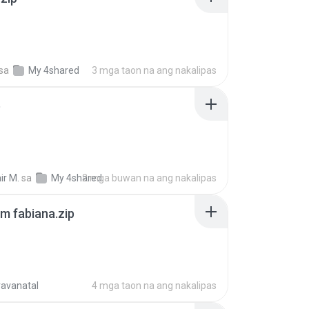
sa
My 4shared
3 mga taon na ang nakalipas
p
ir M.
sa
My 4shared
2 mga buwan na ang nakalipas
m fabiana.zip
ravanatal
4 mga taon na ang nakalipas