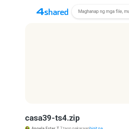
casa39-ts4.zip
Angela Ester T.
7 taon nakaraan
higit pa...