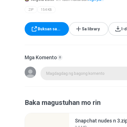
ZIP
154 KB
Buksan sa...
Sa library
I-
Mga Komento
0
Magdagdag ng bagong komento
Baka magustuhan mo rin
Snapchat nudes n 3.zi