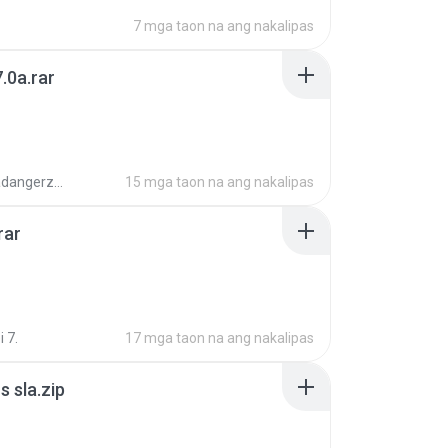
7 mga taon na ang nakalipas
.0a.rar
boyisadangerzone
15 mga taon na ang nakalipas
rar
i 7.
17 mga taon na ang nakalipas
 sla.zip