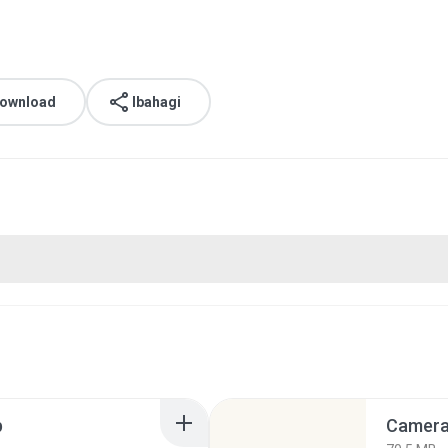
download
Ibahagi
p
Camera 