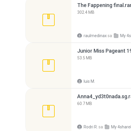
The Fappening final.ra
302.4 MB
raulmedinax
sa
My 4s
53.5 MB
luis M.
Anna4_yd3t0nada.sg.r
60.7 MB
Rodri R.
sa
My 4share