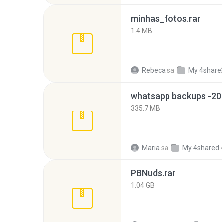
minhas_fotos.rar
1.4 MB
Rebeca
sa
My 4share
335.7 MB
Maria
sa
My 4shared
PBNuds.rar
1.04 GB