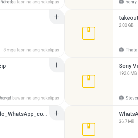
shared
10 mga taon na ang nakalipas
henry 
takeou
2.00 GB
8 mga taon na ang nakalipas
Thata 
zip
192.6 MB
hared
4 mga buwan na ang nakalipas
Steven
65536533_Conversa_do_WhatsApp_com_Meu_Esposo.zip
WhatsA
36.7 MB