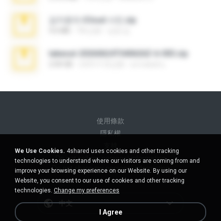
김지윤의 iCloud 사진.zip
9.6 MB
7年之前
성경 김.
takeout-20260624T040626Z-6-003.zip
2.00 GB
大约1个月之前
อรรถพงษ์ บ.
使用條款
隱私權
支持
We Use Cookies.
4shared uses cookies and other tracking
Do not sell my personal information
technologies to understand where our visitors are coming from and
Do not share my personal information
improve your browsing experience on our Website. By using our
Website, you consent to our use of cookies and other tracking
technologies.
Change my preferences
中文
I Agree