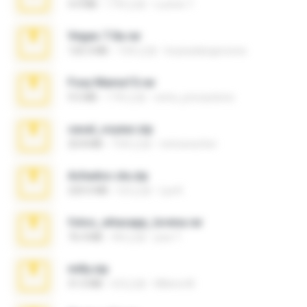
4.4 MB
17年之前
Lucinei 7.
Vegas 7.0a.rar
120.3 MB
15年之前
boyisadangerzone
Foxy Mama15.rar
9.5 MB
17年之前
extra_precautions
casal_voyeur.zip
20.8 MB
15年之前
netowescher
Achados sla.zip
220.0 MB
5月之前
Lya K.
fotos_whasapp_lorena.rar
76.4 MB
4年之前
jose T.
milly.zip
31.0 MB
6月之前
Milene M.