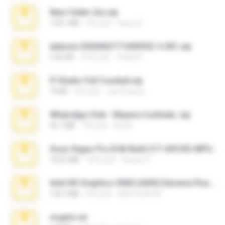
New folder 2xx.zip
178.1 MB
3年之前
henry N.
takeout-20260621T160055Z-3-001.zip
2.00 GB
15天之前
Thata N.
Fl Studio Full Cracked.zip
79 KB
4月之前
Joel Powers
WhatsApp Chat - Mayara Cunhada .zip
36.7 MB
7年之前
Ana K.
Sony Vegas Pro 8.0b Build 217-AVCHD-MPG-AC3 FIXED.7z
192.6 MB
16年之前
Steven P.
Intel HD Graphics 3000 (4459) Extreme Plus 2.0.zip
126.5 MB
6年之前
nIGHTmAYOR
virgem.rar