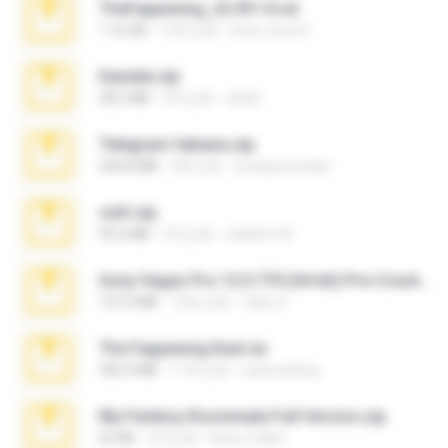
TheFappening_22.09.14.rar
1.16 GB
12年之前
erick_lover4
Daniela.zip
28.2 MB
3年之前
ela26
Telegram fabiana.zip
244.8 MB
4年之前
yrangravanatal
ouh!.zip
95.6 MB
2月之前
vladimir M.
Sony Vegas Pro 12.0.770 (64-bit) Pre-Cracked.zip
137.0 MB
12年之前
Tales S.
The Fappening final.rar
302.4 MB
11年之前
raulmedinax
My Femboy Roommate Full Version.zip
62 KB
5月之前
Beau Collier