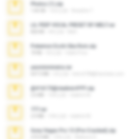
Photos (1).zip
1.60 GB
16天之前
Anacleto T.
LIL PEEP VOCAL PRESET BY MELT.rar
826 KB
4年之前
Melt ..
Pokemon Ecchi Gba Rom.zip
70 KB
4月之前
Caleb Price
yasminmineira.rar
647.5 MB
2月之前
letiro5708@fanchatu.com
@#16173@vladimir#!!!!!!.zip
2.6 MB
10年之前
vladimir M.
777.rar
2.0 MB
10年之前
vladimir M.
Sony Vegas Pro 13 (Pre-Cracked).zip
272.0 MB
10年之前
Mellicent D.