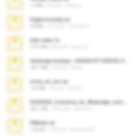
1.4 MB
3月之前
Rebeca
Digital Insanity.rar
3.8 MB
12年之前
Christian D.
hide vedio.7z
379.3 MB
8年之前
munna E.
whatsapp backups -20260410T160335Z-3-001.zip
335.7 MB
4月之前
Maria
novia_en_trio.rar
14.9 MB
5月之前
Rodri R.
65536533_Conversa_do_WhatsApp_com_Meu_Esposo.zip
262.1 MB
18天之前
desomar T.
PBNuds.rar
1.04 GB
10年之前
gustavocs64