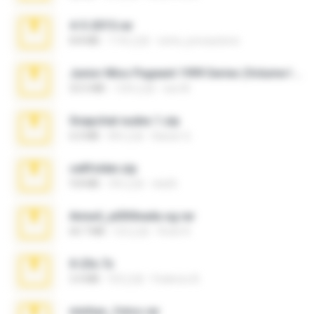
4-5-2015.rar
8.8 MB
11年之前
extra_precautions
Junior Miss Pageant 1999 Series (Volume I Part I NC 6).7z
53.5 MB
12年之前
luis M.
Snapchat nudes 1.zip
6.0 MB
8年之前
Baixar Q.
cellfolder.zip
9.8 MB
3年之前
ela26
Anna4_yd3t0nada.sg.rar
60.7 MB
5月之前
Rodri R.
X-23x.7z
3.4 MB
9月之前
Federico B.
minhas_fotos.rar