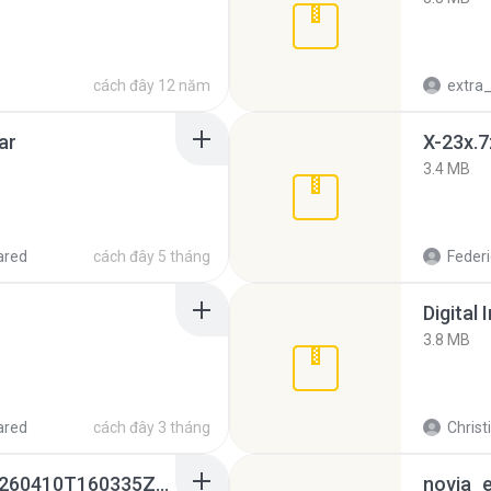
cách đây 12 năm
ar
X-23x.7
3.4 MB
ared
cách đây 5 tháng
Federi
Digital 
3.8 MB
ared
cách đây 3 tháng
Christ
whatsapp backups -20260410T160335Z-3-001.zip
novia_e