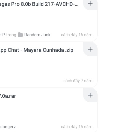
Sony Vegas Pro 8.0b Build 217-AVCHD-MPG-AC3 FIXED.7z
 P.
trong
Random Junk
cách đây 16 năm
pp Chat - Mayara Cunhada .zip
cách đây 7 năm
.0a.rar
boyisadangerzone
cách đây 15 năm