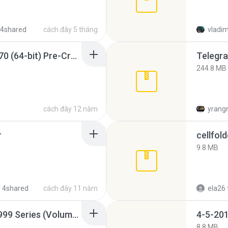
 4shared
cách đây 5 tháng
vladim
Sony Vegas Pro 12.0.770 (64-bit) Pre-Cracked.zip
Telegra
244.8 MB
cách đây 12 năm
yrang
r
cellfold
9.8 MB
 4shared
cách đây 11 năm
ela26
Junior Miss Pageant 1999 Series (Volume I Part I NC 6).7z
4-5-201
8.8 MB