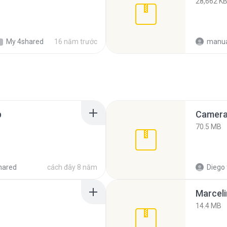
28,662 K
My 4shared
16 năm trước
manuali
p
Camera 
70.5 MB
hared
cách đây 8 năm
Diego
Marceli
14.4 MB