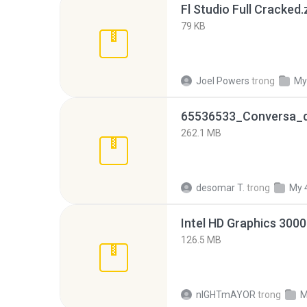
Fl Studio Full Cracked.
79 KB
Joel Powers
trong
My
262.1 MB
desomar T.
trong
My 
126.5 MB
nIGHTmAYOR
trong
M