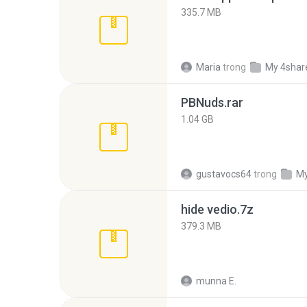
335.7 MB
Maria
trong
My 4shar
PBNuds.rar
1.04 GB
gustavocs64
trong
My
hide vedio.7z
379.3 MB
munna E.