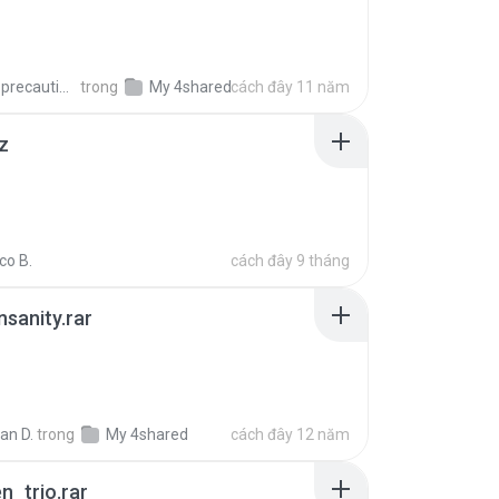
extra_precautions
trong
My 4shared
cách đây 11 năm
z
co B.
cách đây 9 tháng
Insanity.rar
ian D.
trong
My 4shared
cách đây 12 năm
n_trio.rar