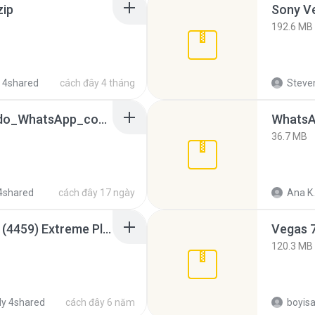
zip
192.6 MB
 4shared
cách đây 4 tháng
Steven
65536533_Conversa_do_WhatsApp_com_Meu_Esposo.zip
WhatsA
36.7 MB
4shared
cách đây 17 ngày
Ana K.
Intel HD Graphics 3000 (4459) Extreme Plus 2.0.zip
Vegas 7
120.3 MB
y 4shared
cách đây 6 năm