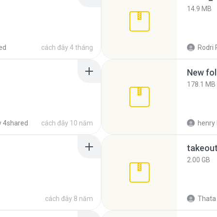
14.9 MB
ed
cách đây 4 tháng
Rodri 
New fol
178.1 MB
 4shared
cách đây 10 năm
henry 
takeou
2.00 GB
cách đây 8 năm
Thata 