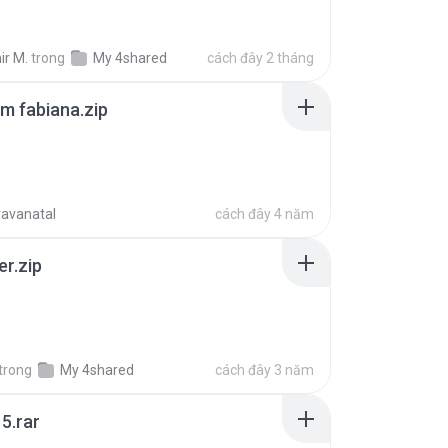
ir M.
trong
My 4shared
cách đây 2 tháng
m fabiana.zip
ravanatal
cách đây 4 năm
er.zip
trong
My 4shared
cách đây 3 năm
5.rar