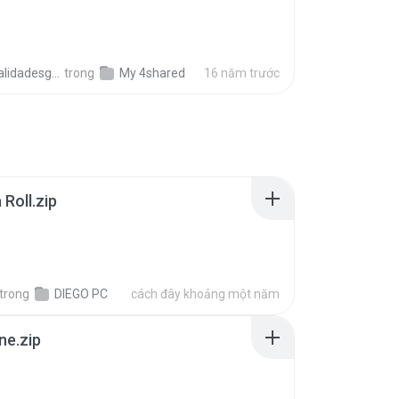
B
dadesgratis
trong
My 4shared
16 năm trước
Roll.zip
trong
DIEGO PC
cách đây khoảng một năm
ne.zip