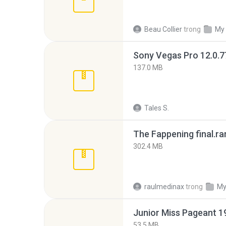
Beau Collier
trong
My
137.0 MB
Tales S.
The Fappening final.ra
302.4 MB
raulmedinax
trong
My
53.5 MB