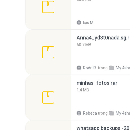
luis M.
Anna4_yd3t0nada.sg.r
60.7 MB
Rodri R.
trong
My 4sh
minhas_fotos.rar
1.4 MB
Rebeca
trong
My 4sh