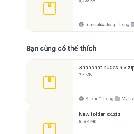
5,708 KB
manualidadesgratis
trong
Bạn cũng có thể thích
Snapchat nudes n 3.zi
2.8 MB
Baixar Q.
trong
My 4s
New folder xx.zip
808.4 MB