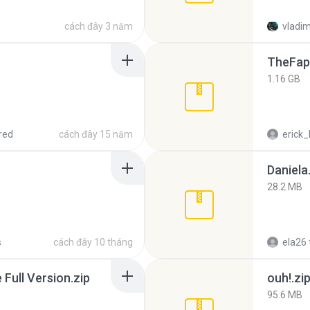
cách đây 3 năm
vladim
TheFap
1.16 GB
red
cách đây 15 năm
erick_
Daniela
28.2 MB
s
cách đây 10 tháng
ela26
ull Version.zip
ouh!.zi
95.6 MB