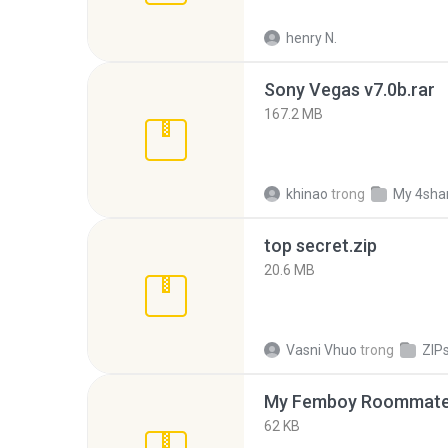
henry N.
Sony Vegas v7.0b.rar
167.2 MB
khinao
trong
My 4sha
top secret.zip
20.6 MB
Vasni Vhuo
trong
ZIP
My Femboy Roommate F
62 KB