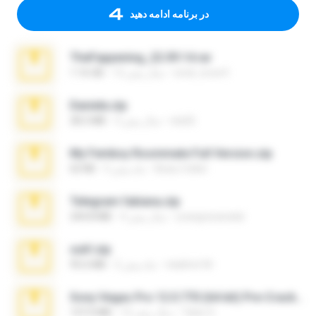
در برنامه ادامه دهید
TheFappening_22.09.14.rar
erick_lover4
12 سال پیش
1.16 GB
Daniela.zip
ela26
3 سال پیش
28.2 MB
My Femboy Roommate Full Version.zip
Beau Collier
5 ماه پیش
62 KB
Telegram fabiana.zip
yrangravanatal
4 سال پیش
244.8 MB
ouh!.zip
vladimir M.
2 ماه پیش
95.6 MB
Sony Vegas Pro 12.0.770 (64-bit) Pre-Cracked.zip
Tales S.
12 سال پیش
137.0 MB