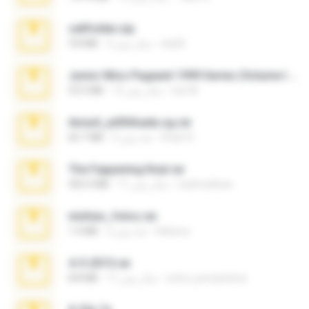
cellfolder.zip
ela26
3 سال پیش
9.8 MB
Junior Miss Pageant 1999 Series (Volume I Part I NC 6).7z
luis M.
12 سال پیش
53.5 MB
Anna4_yd3t0nada.sg.rar
Rodri R.
5 ماه پیش
60.7 MB
The Fappening final.rar
raulmedinax
11 سال پیش
302.4 MB
minhas_fotos.rar
Rebeca
2 ماه پیش
1.4 MB
4-5-2015.rar
extra_precautions
11 سال پیش
8.8 MB