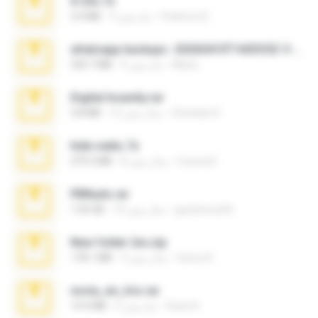
X-23x.7z
Federico B.
9 ماه پیش
3.4 MB
whatsapp backups -20260410T160335Z-3-001.zip
Maria
4 ماه پیش
335.7 MB
Digital Insanity.rar
Christian D.
12 سال پیش
3.8 MB
hide vedio.7z
munna E.
8 سال پیش
379.3 MB
PBNuds.rar
gustavocs64
10 سال پیش
1.04 GB
New folder 2xx.zip
henry N.
3 سال پیش
178.1 MB
novia_en_trio.rar
Rodri R.
5 ماه پیش
14.9 MB