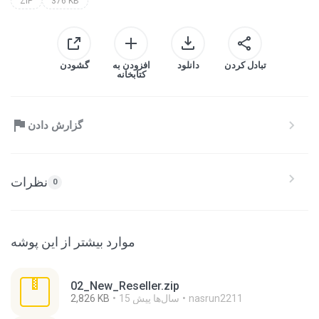
ZIP
376 KB
تبادل کردن
دانلود
افزودن به
گشودن
کتابخانه
گزارش دادن
نظرات
0
موارد بیشتر از این پوشه
02_New_Reseller.zip
nasrun2211
15 سال‌ها پیش
2,826 KB