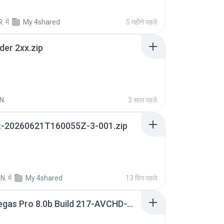
R.
में
My 4shared
5 महीने पहले
der 2xx.zip
N.
3 साल पहले
t-20260621T160055Z-3-001.zip
N.
में
My 4shared
13 दिन पहले
Sony Vegas Pro 8.0b Build 217-AVCHD-MPG-AC3 FIXED.7z