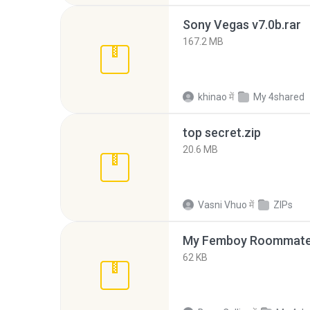
Sony Vegas v7.0b.rar
167.2 MB
khinao
में
My 4shared
top secret.zip
20.6 MB
Vasni Vhuo
में
ZIPs
My Femboy Roommate F
62 KB