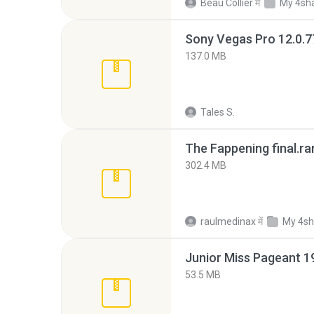
Beau Collier
में
My 4sh
137.0 MB
Tales S.
The Fappening final.ra
302.4 MB
raulmedinax
में
My 4sh
53.5 MB