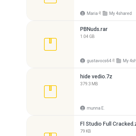
Maria
में
My 4shared
PBNuds.rar
1.04 GB
gustavocs64
में
My 4s
hide vedio.7z
379.3 MB
munna E.
Fl Studio Full Cracked.
79 KB