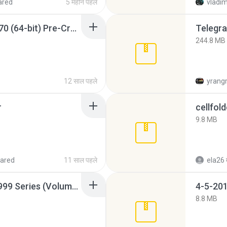
ared
5 महीने पहले
vladim
Sony Vegas Pro 12.0.770 (64-bit) Pre-Cracked.zip
Telegra
244.8 MB
12 साल पहले
yrang
r
cellfold
9.8 MB
ared
11 साल पहले
ela26
Junior Miss Pageant 1999 Series (Volume I Part I NC 6).7z
4-5-201
8.8 MB