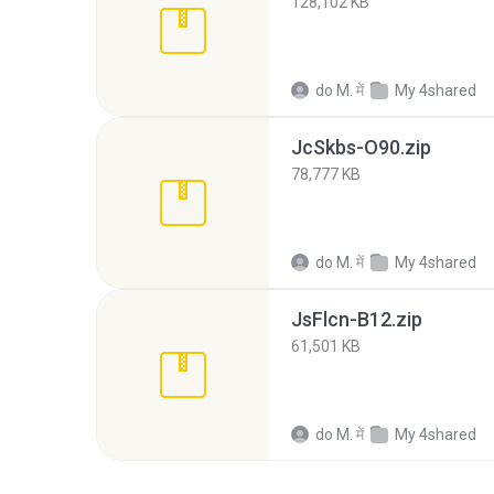
128,102 KB
do M.
में
My 4shared
JcSkbs-O90.zip
78,777 KB
do M.
में
My 4shared
JsFlcn-B12.zip
61,501 KB
do M.
में
My 4shared