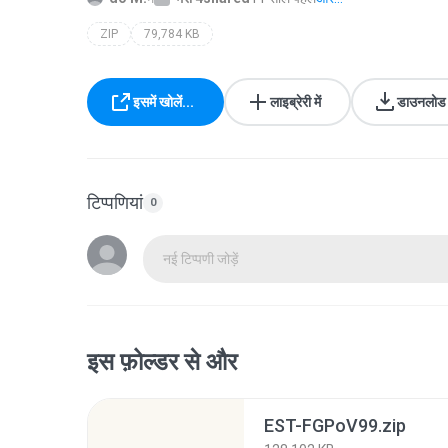
ZIP
79,784 KB
इसमें खोलें...
लाइब्रेरी में
डाउनलोड क
टिप्पणियां
0
नई टिप्पणी जोड़ें
इस फ़ोल्डर से और
EST-FGPoV99.zip