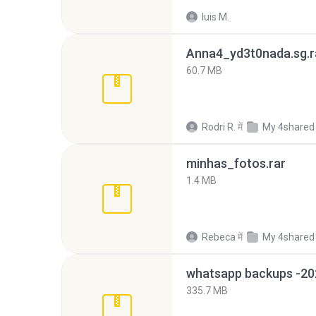
luis M.
Anna4_yd3t0nada.sg.r
60.7 MB
Rodri R.
में
My 4shared
minhas_fotos.rar
1.4 MB
Rebeca
में
My 4shared
335.7 MB