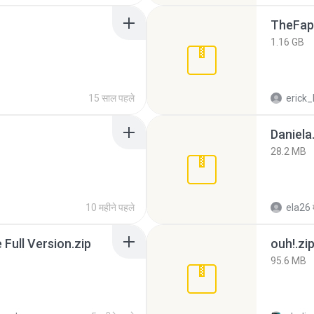
TheFap
1.16 GB
15 साल पहले
erick_
Daniela
28.2 MB
10 महीने पहले
ela26
ull Version.zip
ouh!.zi
95.6 MB