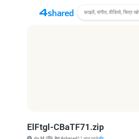
ElFtgl-CBaTF71.zip
do M.
में
मेरा 4shared
11 साल पहले
और...