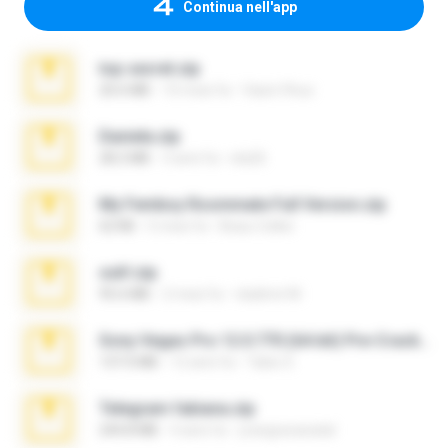
Continua nell'app
top secret.zip
20.6 MB
10 mesi fa
Vasni Vhuo
Daniela.zip
28.2 MB
3 anni fa
ela26
My Femboy Roommate Full Version.zip
62 KB
5 mesi fa
Beau Collier
ouh!.zip
95.6 MB
2 mesi fa
vladimir M.
Sony Vegas Pro 12.0.770 (64-bit) Pre-Cracked.zip
137.0 MB
12 anni fa
Tales S.
Telegram fabiana.zip
244.8 MB
4 anni fa
yrangravanatal