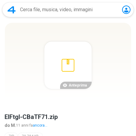
Anteprima
ElFtgl-CBaTF71.zip
do M.
11 anni fa
ancora...