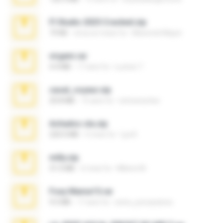
Fl Studio 2025 Cracked.zip
73 KB
circa un mese fa
Maverick Mayer
virgem.rar
4.4 MB
17 anni fa
Lucinei 7.
casal_voyeur.zip
20.8 MB
15 anni fa
netowescher
Achados sla.zip
220.0 MB
5 mesi fa
Lya K.
milly.zip
31.0 MB
6 mesi fa
Milene M.
Foxy Mama15.rar
9.5 MB
17 anni fa
extra_precautions