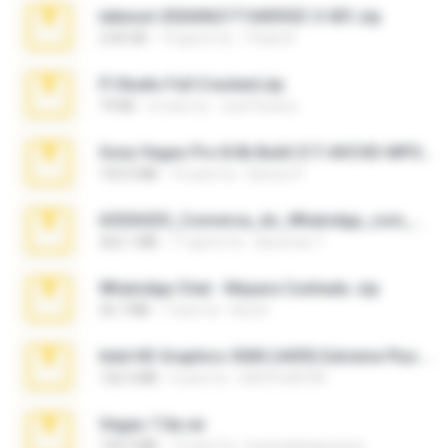
takeout-20260621T160055Z-3-001.zip
2.00 GB
14 giorni fa
Thata N.
Fl Studio Full Cracked.zip
79 KB
4 mesi fa
Joel Powers
Sony Vegas Pro 8.0b Build 217-AVCHD-MPG-AC3 FIXED.7z
192.6 MB
16 anni fa
Steven P.
65536533_Conversa_do_WhatsApp_com_Meu_Esposo.zip
262.1 MB
17 giorni fa
desomar T.
WhatsApp Chat - Mayara Cunhada .zip
36.7 MB
7 anni fa
Ana K.
Intel HD Graphics 3000 (4459) Extreme Plus 2.0.zip
126.5 MB
6 anni fa
nIGHTmAYOR
Vegas 7.0a.rar
120.3 MB
15 anni fa
boyisadangerzone