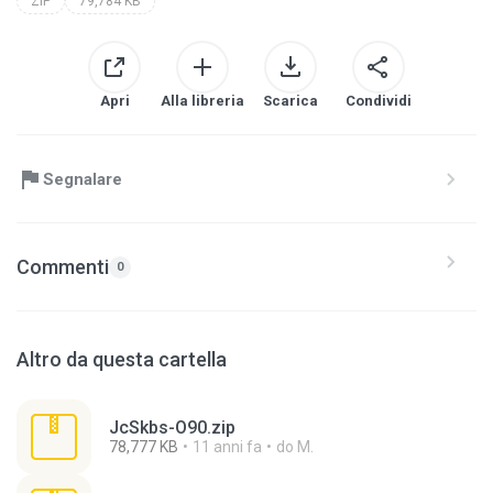
ZIP
79,784 KB
Apri
Alla libreria
Scarica
Condividi
Segnalare
Commenti
0
Altro da questa cartella
JcSkbs-O90.zip
78,777 KB
11 anni fa
do M.