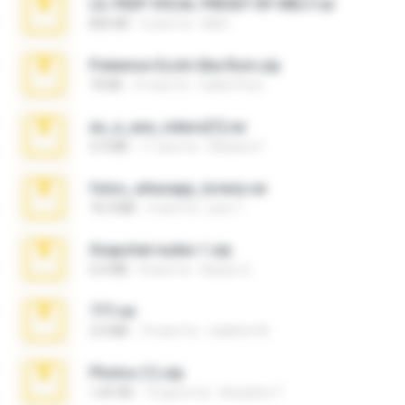
LIL PEEP VOCAL PRESET BY MELT.rar
826 KB
4 anni fa
Melt ..
Pokemon Ecchi Gba Rom.zip
70 KB
4 mesi fa
Caleb Price
eu_e_ana_videos[1].rar
5.5 MB
11 anni fa
Adriano F.
fotos_whasapp_lorena.rar
76.4 MB
4 anni fa
jose T.
Snapchat nudes 1.zip
6.0 MB
8 anni fa
Baixar Q.
777.rar
2.0 MB
10 anni fa
vladimir M.
Photos (1).zip
1.60 GB
15 giorni fa
Anacleto T.