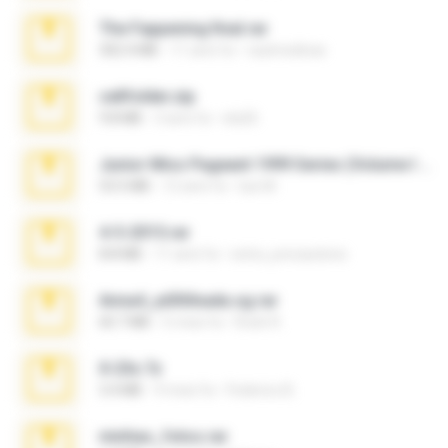
The Fappening final.rar
302.4 MB
11 anni fa
raulmedinax
cellfolder.zip
9.8 MB
3 anni fa
ela26
Junior Miss Pageant 1999 Series (Volume I Part I NC 6).7z
53.5 MB
12 anni fa
luis M.
4-5-2015.rar
8.8 MB
11 anni fa
extra_precautions
Anna4_yd3t0nada.sg.rar
60.7 MB
5 mesi fa
Rodri R.
X-23x.7z
3.4 MB
9 mesi fa
Federico B.
minhas_fotos.rar