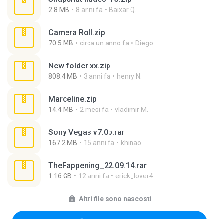
2.8 MB
8 anni fa
Baixar Q.
Camera Roll.zip
70.5 MB
circa un anno fa
Diego
New folder xx.zip
808.4 MB
3 anni fa
henry N.
Marceline.zip
14.4 MB
2 mesi fa
vladimir M.
Sony Vegas v7.0b.rar
167.2 MB
15 anni fa
khinao
TheFappening_22.09.14.rar
1.16 GB
12 anni fa
erick_lover4
Altri file sono nascosti