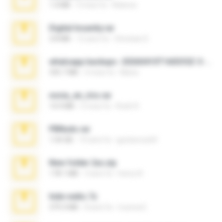
1.4 MB
3 mesi fa
Rebeca
Digital Insanity.rar
3.8 MB
12 anni fa
Christian D.
whatsapp backups -20260410T160335Z-3-001.zip
335.7 MB
4 mesi fa
Maria
novia_en_trio.rar
14.9 MB
5 mesi fa
Rodri R.
PBNuds.rar
1.04 GB
10 anni fa
gustavocs64
New folder 2xx.zip
178.1 MB
3 anni fa
henry N.
hide vedio.7z
379.3 MB
8 anni fa
munna E.