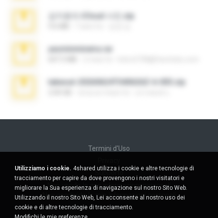
김지윤의 iCloud 사진.zip
9.6 MB
7 anni fa
성경 김.
yasminmineira.rar
647.5 MB
2 mesi fa
letiro5708@fanchatu.com
takeout-20260624T040626Z-6-003.zip
2.00 GB
circa un mese fa
อรรถพงษ์ บ.
Termini d'Uso
Privacy
Utilizziamo i cookie.
4shared utilizza i cookie e altre tecnologie di
Supporto
tracciamento per capire da dove provengono i nostri visitatori e
Non venda le mie informazioni personali
migliorare la Sua esperienza di navigazione sul nostro Sito Web.
Non condivida le mie informazioni personali
Utilizzando il nostro Sito Web, Lei acconsente al nostro uso dei
cookie e di altre tecnologie di tracciamento.
Modifichi le mie preferenze