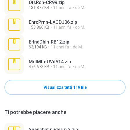
OtsRsh-CR99.zip
131,877 KB
11 anni fa
do M.
EnrcPrnn-LACDJ06.zip
153,866 KB
11 anni fa
do M.
ErlndDhln-RB12.zip
63,194 KB
11 anni fa
do M.
MrllMth-UVdA14.zip
476,673 KB
11 anni fa
do M.
Visualizza tutti 119 file
Ti potrebbe piacere anche
Snapchat nudes n 3.zip