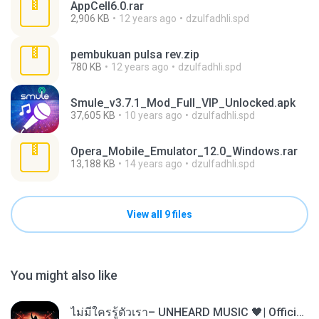
AppCell6.0.rar
2,906 KB
12 years ago
dzulfadhli.spd
pembukuan pulsa rev.zip
780 KB
12 years ago
dzulfadhli.spd
Smule_v3.7.1_Mod_Full_VIP_Unlocked.apk
37,605 KB
10 years ago
dzulfadhli.spd
Opera_Mobile_Emulator_12.0_Windows.rar
13,188 KB
14 years ago
dzulfadhli.spd
View all 9 files
You might also like
ไม่มีใครรู้ตัวเรา– UNHEARD MUSIC 🖤| Official Lyric Video | เพลงสู้ชีวิต