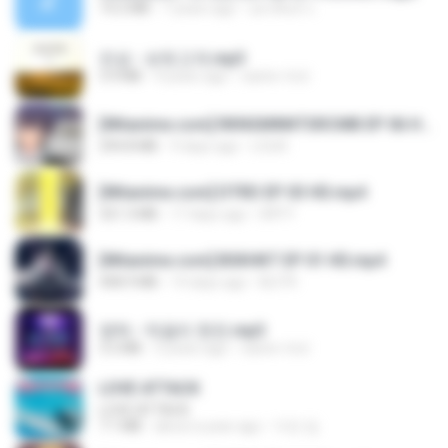
14.2 MB
7 years ago
อมรพันธ์ จ.
진성 - 보릿고개.mp3
3.4 MB
4 years ago
castor-trot
[Witanime.com] RKNGMNNTSRCMB EP 06 HD.mp4
294.8 MB
9 days ago
LOLKI
[Witanime.com] DTRD EP 03 HD.mp4
321.3 MB
17 days ago
DRTY
[Witanime.com] BSKHKT EP 01 HD.mp4
408.9 MB
14 days ago
BLITR
영탁 - 막걸리 한잔.mp3
3.2 MB
3 years ago
castor-trot
LOVE ATTACK
LOVE ATTACK
7.1 MB
about a year ago
지빈 임.