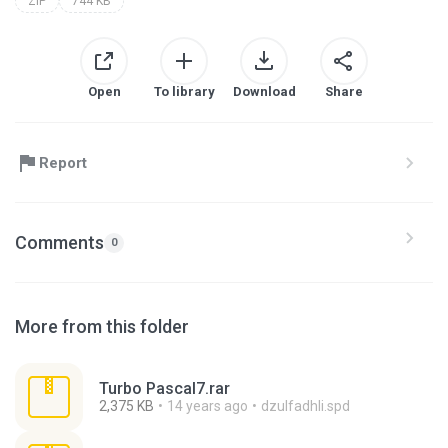
ZIP
744 KB
Open
To library
Download
Share
Report
Comments
0
More from this folder
Turbo Pascal7.rar
2,375 KB
14 years ago
dzulfadhli.spd