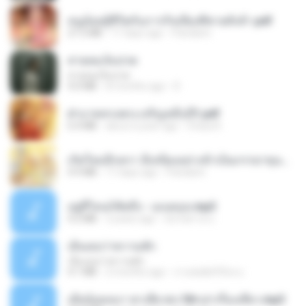
หนูน้อยสู้ชีวิตกับภารกิจเลี้ยงพี่ชายทั้งห้า.pdf
27.2 MB
17 days ago
Pandarin
สายลมเจ็บปวด
สายลมเจ็บปวด
4.0 MB
8 months ago
D
ฝ่าบาททรงพระเจริญหมื่นปี1.pdf
6.4 MB
about a year ago
Orasa K.
เกิดใหม่อีกครา อี๋เหนียงอย่างข้าเป็นภรรยาขุนนาง 1_ST.pdf
4.9 MB
17 days ago
Pandarin
อยู่ที่ไหนก็คิดถึง - เมนทอล.mp3
4.2 MB
2 years ago
มันไม้สาย ม.
เอิ้นเธอว่าความฮัก
เอิ้นเธอว่าความฮัก
4.1 MB
2 months ago
ถามพ่อ&#39;พ ม.
เมียน้อยเหงา พาเสียวค่ะ18+เล่าเรื่องเสียว.mp3