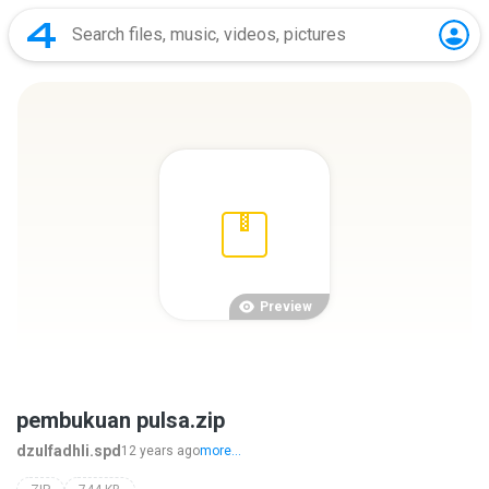
Preview
pembukuan pulsa.zip
dzulfadhli.spd
12 years ago
more...