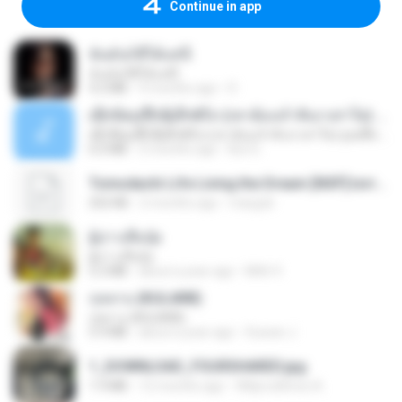
Continue in app
ฉันมันก็ดีได้แค่นี้
ฉันมันก็ดีได้แค่นี้
4.2 MB
9 months ago
D
ເຊົາຮ້ອງເຖົ້າຊິເອົາທໍ່ໃດ (เซาฮ้องเถ้าสิเอาเท่าใด) ບຸນເກີດ ຫນູຫ່ວງ ft. ໂສພາ ຈຸນທະລາ
ເຊົາຮ້ອງເຖົ້າຊິເອົາທໍ່ໃດ (เซาฮ้องเถ้าสิเอาเท่าใด) ບຸນເກີດ ຫນູຫ່ວງ ft. ໂສພາ ຈຸນທະລາ
6.0 MB
2 months ago
But G.
Tomodachi Life Living the Dream [NSP].torrent
252 KB
2 months ago
margob
ผู้บ่าวเสื้อปุ๋ย
ผู้บ่าวเสื้อปุ๋ย
5.2 MB
about a year ago
Mith 9.
กุหลาบ (KULARB)
กุหลาบ (KULARB)
5.9 MB
about a year ago
Suwan J.
1_DOWNLOAD_FOURSHARED.jpg
1.9 MB
12 months ago
Wtlprodthree A.