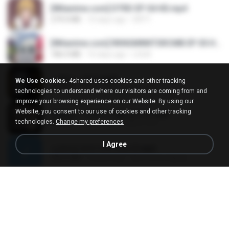
[Witanime.com] DTRD EP 04 HD.mp4
279.0 MB
10 days ago
DRTY
[Witanime.com] RKNGMNNTSRCMB EP 05 HD.mp4
186.0 MB
16 days ago
LOLKI
나훈아 - 영영.mp3
We Use Cookies.
4shared uses cookies and other tracking
3.5 MB
4 years ago
castor-trot
technologies to understand where our visitors are coming from and
improve your browsing experience on our Website. By using our
Website, you consent to our use of cookies and other tracking
배금성 - 사랑이 비를 맞아요.mp3
technologies.
Change my preferences
3.5 MB
4 years ago
castor-trot
I Agree
신유리) 유두자위 A to Z.mp3
256.6 MB
2 years ago
좀비고4인커플 좀.
Air Hostess S01 E01.mp4
174.4 MB
3 months ago
민호 이.
임영웅 - 어느 60대 노부부이야기.mp3
4.6 MB
4 years ago
castor-trot