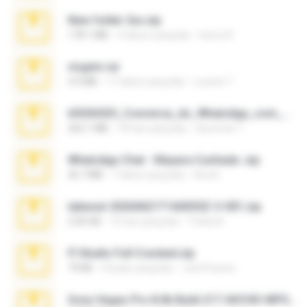
New folder 2xx.zip
178.1 MB
3 tahun yang lalu
henry N.
virgem.rar
4.4 MB
17 tahun yang lalu
Lucinei 7.
65536533_Conversa_do_WhatsApp_com_Meu_Esposo.zip
262.1 MB
18 hari yang lalu
desomar T.
WhatsApp Chat - Mayara Cunhada .zip
36.7 MB
7 tahun yang lalu
Ana K.
takeout-20260621T160055Z-3-001.zip
2.00 GB
15 hari yang lalu
Thata N.
Fl Studio Full Cracked.zip
79 KB
4 bulan yang lalu
Joel Powers
Sony Vegas Pro 8.0b Build 217-AVCHD-MPG-AC3 FIXED.7z