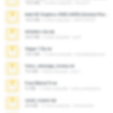
192.6 MB
16 tahun yang lalu
Steven P.
Intel HD Graphics 3000 (4459) Extreme Plus 2.0.zip
126.5 MB
6 tahun yang lalu
nIGHTmAYOR
Achados sla.zip
220.0 MB
5 bulan yang lalu
Lya K.
Vegas 7.0a.rar
120.3 MB
15 tahun yang lalu
boyisadangerzone
fotos_whasapp_lorena.rar
76.4 MB
4 tahun yang lalu
jose T.
Foxy Mama15.rar
9.5 MB
17 tahun yang lalu
extra_precautions
casal_voyeur.zip
20.8 MB
15 tahun yang lalu
netowescher