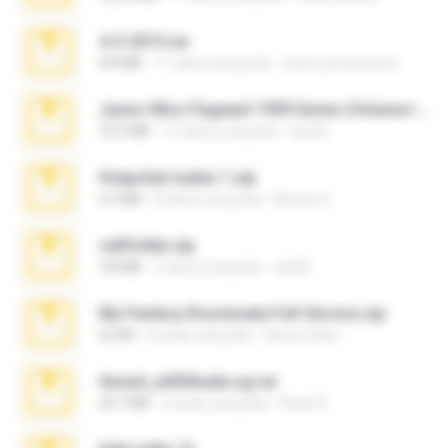
4-5-2015.rar
8.8 MB
11 tahun yang lalu
extra_precautions
Junior Miss Pageant 1999 Series (Volume I Part I NC 6).7z
53.5 MB
12 tahun yang lalu
luis M.
Snapchat nudes 1.zip
6.0 MB
8 tahun yang lalu
Baixar Q.
cellfolder.zip
9.8 MB
3 tahun yang lalu
ela26
My Femboy Roommate Full Version.zip
62 KB
5 bulan yang lalu
Beau Collier
Anna4_yd3t0nada.sg.rar
60.7 MB
5 bulan yang lalu
Rodri R.