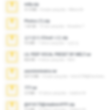
milly.zip
31.0 MB
6 bulan yang lalu
Milene M.
Photos (1).zip
1.60 GB
16 hari yang lalu
Anacleto T.
김지윤의 iCloud 사진.zip
9.6 MB
7 tahun yang lalu
성경 김.
LIL PEEP VOCAL PRESET BY MELT.rar
826 KB
4 tahun yang lalu
Melt ..
yasminmineira.rar
647.5 MB
2 bulan yang lalu
letiro5708@fanchatu.com
777.rar
2.0 MB
10 tahun yang lalu
vladimir M.
@#16173@vladimir#!!!!!!.zip
2.6 MB
10 tahun yang lalu
vladimir M.