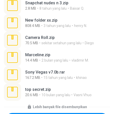
Snapchat nudes n 3.zip
2.8 MB
8 tahun yang lalu
Baixar Q.
New folder xx.zip
808.4 MB
3 tahun yang lalu
henry N.
Camera Roll.zip
70.5 MB
sekitar setahun yang lalu
Diego
Marceline.zip
14.4 MB
2 bulan yang lalu
vladimir M.
Sony Vegas v7.0b.rar
167.2 MB
15 tahun yang lalu
khinao
top secret.zip
20.6 MB
10 bulan yang lalu
Vasni Vhuo
Lebih banyak file disembunyikan