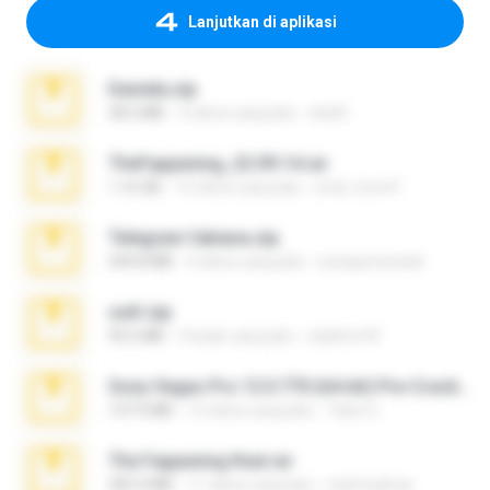
Lanjutkan di aplikasi
Daniela.zip
28.2 MB
3 tahun yang lalu
ela26
TheFappening_22.09.14.rar
1.16 GB
12 tahun yang lalu
erick_lover4
Telegram fabiana.zip
244.8 MB
4 tahun yang lalu
yrangravanatal
ouh!.zip
95.6 MB
2 bulan yang lalu
vladimir M.
Sony Vegas Pro 12.0.770 (64-bit) Pre-Cracked.zip
137.0 MB
12 tahun yang lalu
Tales S.
The Fappening final.rar
302.4 MB
11 tahun yang lalu
raulmedinax