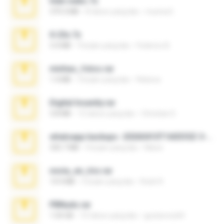
hide vedio.7z
379.3 MB
8 tahun yang lalu
munna E.
X-23x.7z
3.4 MB
9 bulan yang lalu
Federico B.
minhas_fotos.rar
1.4 MB
3 bulan yang lalu
Rebeca
Digital Insanity.rar
3.8 MB
12 tahun yang lalu
Christian D.
whatsapp backups -20260410T160335Z-3-001.zip
335.7 MB
4 bulan yang lalu
Maria
novia_en_trio.rar
14.9 MB
5 bulan yang lalu
Rodri R.
PBNuds.rar
1.04 GB
10 tahun yang lalu
gustavocs64