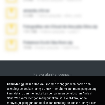
amanda sfd.rar
5.2 MB
7 tahun yang lalu
elton_roots
Fotografias em iCloud de Ana julia Silva.zip
174.7 MB
3 tahun yang lalu
Luany T.
Pokemon Ecchi Gba Rom.zip
70 KB
4 bulan yang lalu
Caleb Price
Persyaratan Penggunaan
Privasi
Kami Menggunakan Cookie.
4shared menggunakan cookie dan
Bantuan
teknologi pelacakan lainnya untuk memahami dari mana pengunjung
Jangan jual informasi pribadi saya
kami datang dan meningkatkan pengalaman penelusuran Anda di
Jangan bagikan informasi pribadi saya
Situs Web kami. Dengan menggunakan Situs Web kami, Anda
menyetujui penggunaan cookie dan teknologi pelacakan lainnya oleh