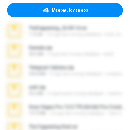
Magpatuloy sa app
TheFappening_22.09.14.rar
1.16 GB
12 mga taon na ang nakalipas
erick_lover4
Daniela.zip
28.2 MB
3 mga taon na ang nakalipas
ela26
Telegram fabiana.zip
244.8 MB
4 mga taon na ang nakalipas
yrangravanatal
ouh!.zip
95.6 MB
2 mga buwan na ang nakalipas
vladimir M.
Sony Vegas Pro 12.0.770 (64-bit) Pre-Cracked.zip
137.0 MB
12 mga taon na ang nakalipas
Tales S.
The Fappening final.rar