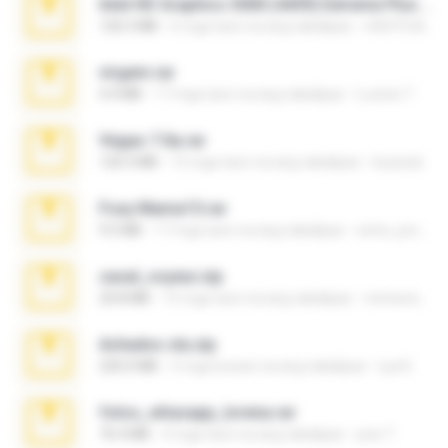
Intel HD Graphics 3000 (4459) Extreme Plus 2.0.zip
126.5 MB
6 mga taon na ang nakalipas
nIGHTmAYOR
virgem.rar
4.4 MB
17 mga taon na ang nakalipas
Lucinei 7.
Vegas 7.0a.rar
120.3 MB
15 mga taon na ang nakalipas
boyisadangerzone
Foxy Mama15.rar
9.5 MB
17 mga taon na ang nakalipas
extra_precautions
casal_voyeur.zip
20.8 MB
15 mga taon na ang nakalipas
netowescher
Achados sla.zip
220.0 MB
5 mga buwan na ang nakalipas
Lya K.
fotos_whasapp_lorena.rar
76.4 MB
4 mga taon na ang nakalipas
jose T.