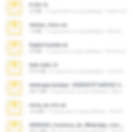
X-23x.7z
3.4 MB
9 mga buwan na ang nakalipas
Federico B.
minhas_fotos.rar
1.4 MB
3 mga buwan na ang nakalipas
Rebeca
Digital Insanity.rar
3.8 MB
12 mga taon na ang nakalipas
Christian D.
hide vedio.7z
379.3 MB
8 mga taon na ang nakalipas
munna E.
whatsapp backups -20260410T160335Z-3-001.zip
335.7 MB
4 mga buwan na ang nakalipas
Maria
novia_en_trio.rar
14.9 MB
5 mga buwan na ang nakalipas
Rodri R.
65536533_Conversa_do_WhatsApp_com_Meu_Esposo.zip
262.1 MB
18 mga araw na ang nakalipas
desomar T.