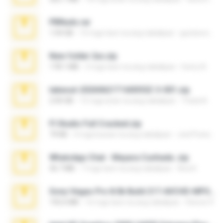
PBNuds.rar
1.04 GB
10 mga taon na ang nakalipas
gustavocs64
New folder 2xx.zip
178.1 MB
3 mga taon na ang nakalipas
henry N.
takeout-20260621T160055Z-3-001.zip
2.00 GB
15 mga araw na ang nakalipas
Thata N.
Fl Studio Full Cracked.zip
79 KB
4 mga buwan na ang nakalipas
Joel Powers
WhatsApp Chat - Mayara Cunhada .zip
36.7 MB
7 mga taon na ang nakalipas
Ana K.
Sony Vegas Pro 8.0b Build 217-AVCHD-MPG-AC3 FIXED.7z
192.6 MB
16 mga taon na ang nakalipas
Steven P.