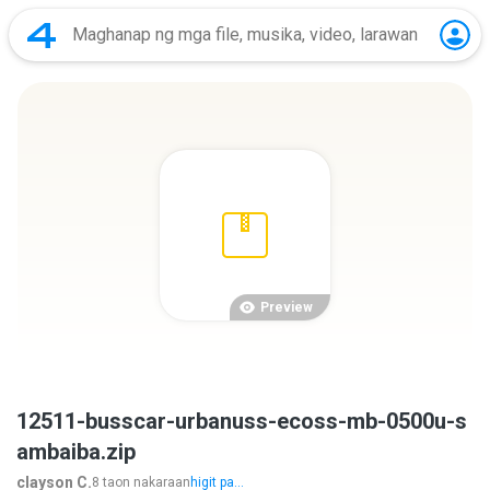
Preview
12511-busscar-urbanuss-ecoss-mb-0500u-s
ambaiba.zip
clayson C.
8 taon nakaraan
higit pa...