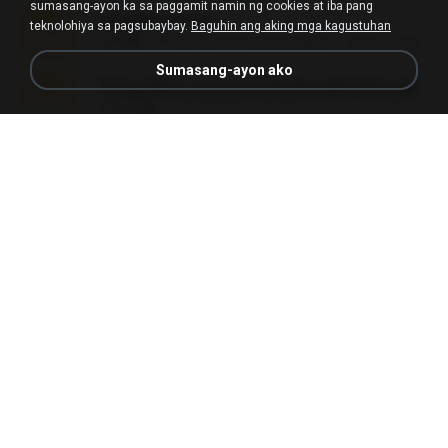
sumasang-ayon ka sa paggamit namin ng cookies at iba pang
amanda sfd.rar
teknolohiya sa pagsubaybay.
Baguhin ang aking mga kagustuhan
5.2 MB
7 mga taon na ang nakalipas
elton_roots
Sumasang-ayon ako
Fotografias em iCloud de Ana julia Silva.zip
174.7 MB
3 mga taon na ang nakalipas
Luany T.
L3150.rar
1.3 MB
6 mga buwan na ang nakalipas
Alex P.
novinha casada1.rar
720 KB
15 mga taon na ang nakalipas
fabianointegrado
Reset L1250.rar
2.8 MB
3 mga buwan na ang nakalipas
Alex P.
vazada 1.rar
241.8 MB
2 mga buwan na ang nakalipas
Ulysses L.
Perdeu o celular.rar