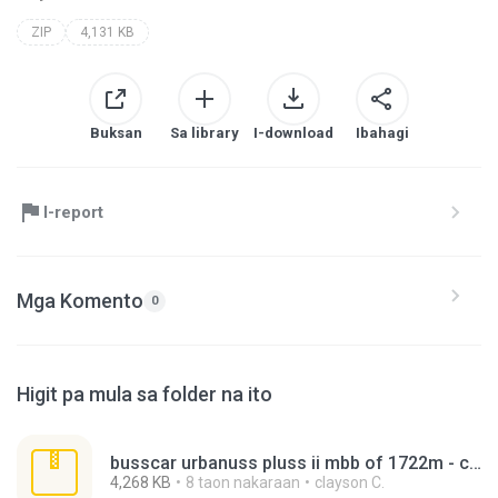
ZIP
4,131 KB
Buksan
Sa library
I-download
Ibahagi
I-report
Mga Komento
0
Higit pa mula sa folder na ito
busscar urbanuss pluss ii mbb of 1722m - cooperativa fênix(1).rar
4,268 KB
8 taon nakaraan
clayson C.