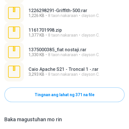
1226298291-Griffith-500.rar
1,226 KB
8 taon nakaraan
clayson C.
1161701998.zip
1,377 KB
8 taon nakaraan
clayson C.
1375000385_fiat nostaji.rar
1,330 KB
8 taon nakaraan
clayson C.
Caio Apache S21 - Troncal 1 -.rar
3,293 KB
8 taon nakaraan
clayson C.
Tingnan ang lahat ng 371 na file
Baka magustuhan mo rin