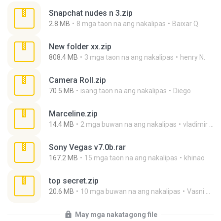
Snapchat nudes n 3.zip
2.8 MB
8 mga taon na ang nakalipas
Baixar Q.
New folder xx.zip
808.4 MB
3 mga taon na ang nakalipas
henry N.
Camera Roll.zip
70.5 MB
isang taon na ang nakalipas
Diego
Marceline.zip
14.4 MB
2 mga buwan na ang nakalipas
vladimir M.
Sony Vegas v7.0b.rar
167.2 MB
15 mga taon na ang nakalipas
khinao
top secret.zip
20.6 MB
10 mga buwan na ang nakalipas
Vasni Vhuo
May mga nakatagong file