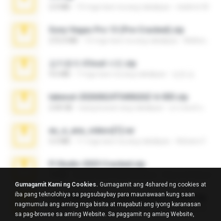
2.0 MB
10 mga taon na ang nakalipas
vladimir M.
Sony Vegas Pro 13 (Pre-Cracked).zip
272.0 MB
10 mga taon na ang nakalipas
Mellicent D.
김지윤의 iCloud 사진.zip
9.6 MB
7 mga taon na ang nakalipas
성경 김.
takeout-20260624T040626Z-6-003.zip
2.00 GB
isang buwan ang nakalipas
อรรถพงษ์ บ.
eu_e_ana_videos[1].rar
5.5 MB
11 mga taon na ang nakalipas
Adriano F.
Fl Studio 2025 Cracked.zip
73 KB
isang buwan ang nakalipas
Maverick Mayer
Gumagamit Kami ng Cookies.
Gumagamit ang 4shared ng cookies at
iba pang teknolohiya sa pagsubaybay para maunawaan kung saan
7258 USA Circle Crypto Investors Leads.zip
nagmumula ang aming mga bisita at mapabuti ang iyong karanasan
3.1 MB
23 mga araw na ang nakalipas
cmqadeer@786786786
sa pag-browse sa aming Website. Sa paggamit ng aming Website,