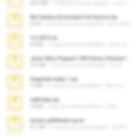
302.4 MB
11 mga taon na ang nakalipas
raulmedinax
My Femboy Roommate Full Version.zip
62 KB
5 mga buwan na ang nakalipas
Beau Collier
4-5-2015.rar
8.8 MB
11 mga taon na ang nakalipas
extra_precautions
Junior Miss Pageant 1999 Series (Volume I Part I NC 6).7z
53.5 MB
12 mga taon na ang nakalipas
luis M.
Snapchat nudes 1.zip
6.0 MB
8 mga taon na ang nakalipas
Baixar Q.
cellfolder.zip
9.8 MB
3 mga taon na ang nakalipas
ela26
Anna4_yd3t0nada.sg.rar
60.7 MB
5 mga buwan na ang nakalipas
Rodri R.