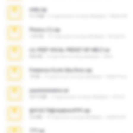
milly.zip
31.0 MB
6 mga buwan na ang nakalipas
Milene M.
Photos (1).zip
1.60 GB
16 mga araw na ang nakalipas
Anacleto T.
LIL PEEP VOCAL PRESET BY MELT.rar
826 KB
4 mga taon na ang nakalipas
Melt ..
Pokemon Ecchi Gba Rom.zip
70 KB
4 mga buwan na ang nakalipas
Caleb Price
yasminmineira.rar
647.5 MB
2 mga buwan na ang nakalipas
letiro5708@fanchatu.com
@#16173@vladimir#!!!!!!.zip
2.6 MB
10 mga taon na ang nakalipas
vladimir M.
777.rar