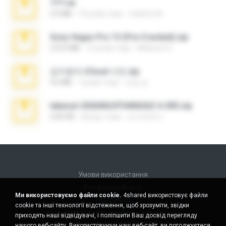
777.rar
2.0 MB
10 років тому
vladimir M.
Sony Vegas Pro 13 (Pre-Cracked).zip
272.0 MB
10 років тому
Mellicent D.
김지윤의 iCloud 사진.zip
9.6 MB
7 років тому
성경 김.
takeout-20260624T040626Z-6-003.zip
2.00 GB
місяць тому
อรรถพงษ์ บ.
Умови використання
Конфіденційність
Ми використовуємо файли cookie.
4shared використовує файли
Підтримка
cookie та інші технології відстеження, щоб зрозуміти, звідки
Не продавати мою особисту інформацію
приходять наші відвідувачі, і поліпшити Ваш досвід перегляду
Не ділитися моєю особистою інформацією
нашого веб-сайту. Використовуючи наш веб-сайт, ви погоджуєтеся