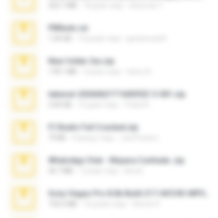
262.1 MB
18 днів тому
desomar T.
PBNuds.rar
1.04 GB
10 років тому
gustavocs64
New folder 2xx.zip
178.1 MB
3 роки тому
henry N.
takeout-20260621T160055Z-3-001.zip
2.00 GB
15 днів тому
Thata N.
Fl Studio Full Cracked.zip
79 KB
4 місяці тому
Joel Powers
WhatsApp Chat - Mayara Cunhada .zip
36.7 MB
7 років тому
Ana K.
Sony Vegas Pro 8.0b Build 217-AVCHD-MPG-AC3 FIXED.7z
192.6 MB
16 років тому
Steven P.