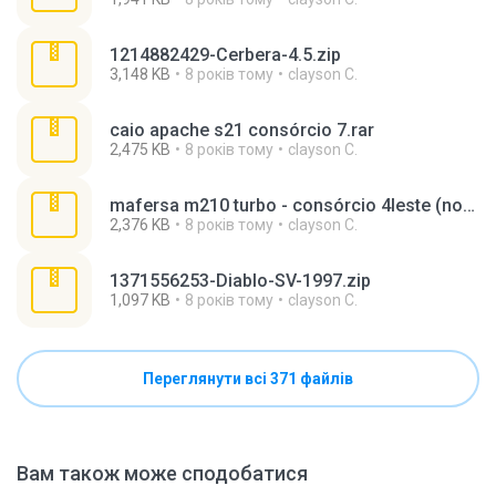
1214882429-Cerbera-4.5.zip
3,148 KB
8 років тому
clayson C.
caio apache s21 consórcio 7.rar
2,475 KB
8 років тому
clayson C.
mafersa m210 turbo - consórcio 4leste (novo horizonte).rar
2,376 KB
8 років тому
clayson C.
1371556253-Diablo-SV-1997.zip
1,097 KB
8 років тому
clayson C.
Переглянути всі 371 файлів
Вам також може сподобатися