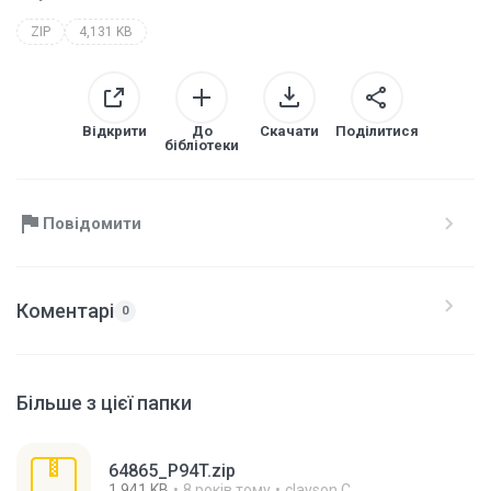
ZIP
4,131 KB
Відкрити
До
Скачати
Поділитися
бібліотеки
Повідомити
Коментарі
0
Більше з цієї папки
64865_P94T.zip
1,941 KB
8 років тому
clayson C.