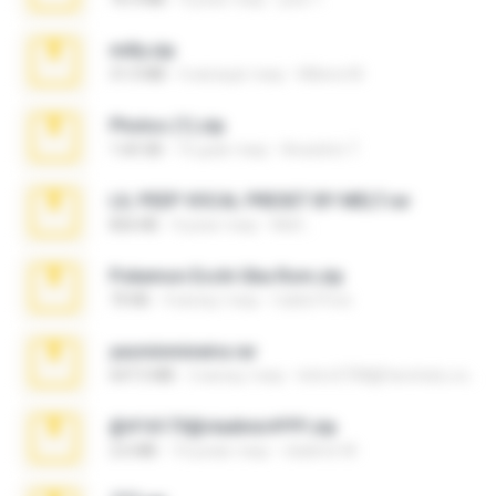
milly.zip
31.0 MB
6 місяців тому
Milene M.
Photos (1).zip
1.60 GB
16 днів тому
Anacleto T.
LIL PEEP VOCAL PRESET BY MELT.rar
826 KB
4 роки тому
Melt ..
Pokemon Ecchi Gba Rom.zip
70 KB
4 місяці тому
Caleb Price
yasminmineira.rar
647.5 MB
2 місяці тому
letiro5708@fanchatu.com
@#16173@vladimir#!!!!!!.zip
2.6 MB
10 років тому
vladimir M.