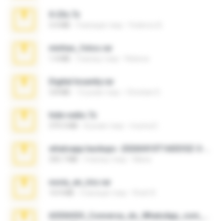
X-23x.7z
3.4 MB
9 місяців тому
Federico B.
minhas_fotos.rar
1.4 MB
3 місяці тому
Rebeca
Digital Insanity.rar
3.8 MB
12 років тому
Christian D.
hide vedio.7z
379.3 MB
8 років тому
munna E.
whatsapp backups -20260410T160335Z-3-001.zip
335.7 MB
4 місяці тому
Maria
novia_en_trio.rar
14.9 MB
5 місяців тому
Rodri R.
65536533_Conversa_do_WhatsApp_com_Meu_Esposo.zip