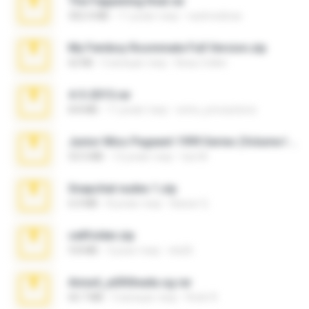
The Fappening final.rar
302.4 MB
11 років тому
raulmedinax
My Femboy Roommate Full Version.zip
62 KB
5 місяців тому
Beau Collier
4-5-2015.rar
8.8 MB
11 років тому
extra_precautions
Junior Miss Pageant 1999 Series (Volume I Part I NC 6).7z
53.5 MB
12 років тому
luis M.
Snapchat nudes 1.zip
6.0 MB
8 років тому
Baixar Q.
cellfolder.zip
9.8 MB
3 роки тому
ela26
Anna4_yd3t0nada.sg.rar
60.7 MB
5 місяців тому
Rodri R.