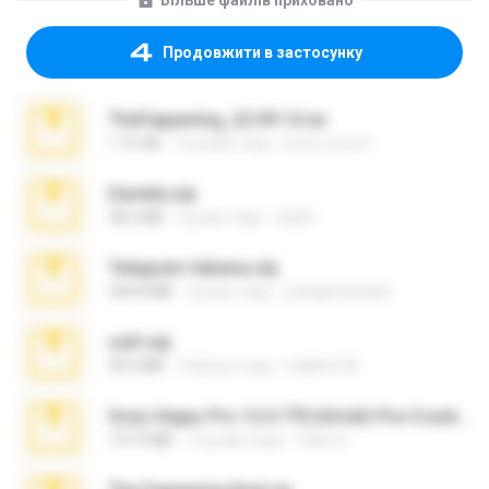
Більше файлів приховано
Продовжити в застосунку
TheFappening_22.09.14.rar
1.16 GB
12 років тому
erick_lover4
Daniela.zip
28.2 MB
3 роки тому
ela26
Telegram fabiana.zip
244.8 MB
4 роки тому
yrangravanatal
ouh!.zip
95.6 MB
2 місяці тому
vladimir M.
Sony Vegas Pro 12.0.770 (64-bit) Pre-Cracked.zip
137.0 MB
12 років тому
Tales S.