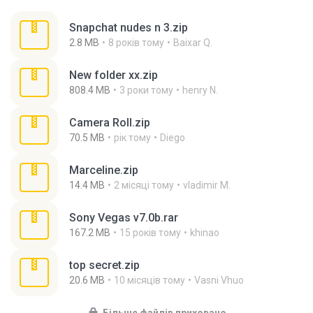
Snapchat nudes n 3.zip
2.8 MB
8 років тому
Baixar Q.
New folder xx.zip
808.4 MB
3 роки тому
henry N.
Camera Roll.zip
70.5 MB
рік тому
Diego
Marceline.zip
14.4 MB
2 місяці тому
vladimir M.
Sony Vegas v7.0b.rar
167.2 MB
15 років тому
khinao
top secret.zip
20.6 MB
10 місяців тому
Vasni Vhuo