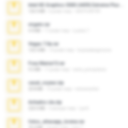
Intel HD Graphics 3000 (4459) Extreme Plus 2.0.zip
126.5 MB
6 років тому
nIGHTmAYOR
virgem.rar
4.4 MB
17 років тому
Lucinei 7.
Vegas 7.0a.rar
120.3 MB
15 років тому
boyisadangerzone
Foxy Mama15.rar
9.5 MB
17 років тому
extra_precautions
casal_voyeur.zip
20.8 MB
15 років тому
netowescher
Achados sla.zip
220.0 MB
5 місяців тому
Lya K.
fotos_whasapp_lorena.rar
76.4 MB
4 роки тому
jose T.