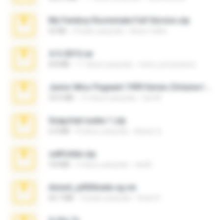
My Femboy Roommate Full Version.zip
62 KB
5 bulan yang lalu
Beau Collier
4-5-2015.rar
8.8 MB
11 tahun yang lalu
extra_precautions
Junior Miss Pageant 1999 Series (Volume I Part I NC 6).7z
53.5 MB
12 tahun yang lalu
luis M.
Snapchat nudes 1.zip
6.0 MB
8 tahun yang lalu
Baixar Q.
cellfolder.zip
9.8 MB
3 tahun yang lalu
ela26
Anna4_yd3t0nada.sg.rar
60.7 MB
5 bulan yang lalu
Rodri R.