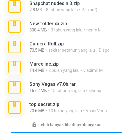
Snapchat nudes n 3.zip
2.8 MB
8 tahun yang lalu
Baixar Q.
New folder xx.zip
808.4 MB
3 tahun yang lalu
henry N.
Camera Roll.zip
70.5 MB
sekitar setahun yang lalu
Diego
Marceline.zip
14.4 MB
2 bulan yang lalu
vladimir M.
Sony Vegas v7.0b.rar
167.2 MB
15 tahun yang lalu
khinao
top secret.zip
20.6 MB
10 bulan yang lalu
Vasni Vhuo
Lebih banyak file disembunyikan