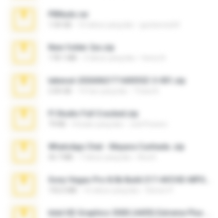
PBNuds.rar
1.04 GB
10 tahun yang lalu
gustavocs64
New folder 2xx.zip
178.1 MB
3 tahun yang lalu
henry N.
takeout-20260621T160055Z-3-001.zip
2.00 GB
14 hari yang lalu
Thata N.
Fl Studio Full Cracked.zip
79 KB
4 bulan yang lalu
Joel Powers
WhatsApp Chat - Mayara Cunhada .zip
36.7 MB
7 tahun yang lalu
Ana K.
Sony Vegas Pro 8.0b Build 217-AVCHD-MPG-AC3 FIXED.7z
192.6 MB
16 tahun yang lalu
Steven P.
Intel HD Graphics 3000 (4459) Extreme Plus 2.0.zip