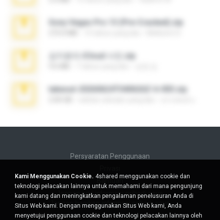
Sony Vegas Pro 13 (Pre-Cracked).zip
272.0 MB
10 tahun yang lalu
Mellicent D.
김지윤의 iCloud 사진.zip
9.6 MB
7 tahun yang lalu
성경 김.
takeout-20260624T040626Z-6-003.zip
2.00 GB
sekitar sebulan yang lalu
อรรถพงษ์ บ.
Persyaratan Penggunaan
Privasi
Kami Menggunakan Cookie.
4shared menggunakan cookie dan
Bantuan
teknologi pelacakan lainnya untuk memahami dari mana pengunjung
Jangan jual informasi pribadi saya
kami datang dan meningkatkan pengalaman penelusuran Anda di
Jangan bagikan informasi pribadi saya
Situs Web kami. Dengan menggunakan Situs Web kami, Anda
menyetujui penggunaan cookie dan teknologi pelacakan lainnya oleh