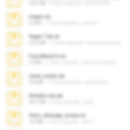
126.5 MB
6 tahun yang lalu
nIGHTmAYOR
virgem.rar
4.4 MB
17 tahun yang lalu
Lucinei 7.
Vegas 7.0a.rar
120.3 MB
15 tahun yang lalu
boyisadangerzone
Foxy Mama15.rar
9.5 MB
17 tahun yang lalu
extra_precautions
casal_voyeur.zip
20.8 MB
15 tahun yang lalu
netowescher
Achados sla.zip
220.0 MB
5 bulan yang lalu
Lya K.
fotos_whasapp_lorena.rar
76.4 MB
4 tahun yang lalu
jose T.