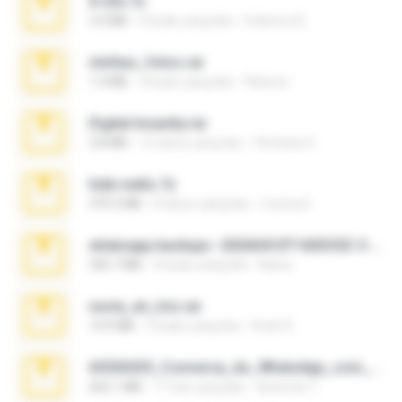
X-23x.7z
3.4 MB
9 bulan yang lalu
Federico B.
minhas_fotos.rar
1.4 MB
3 bulan yang lalu
Rebeca
Digital Insanity.rar
3.8 MB
12 tahun yang lalu
Christian D.
hide vedio.7z
379.3 MB
8 tahun yang lalu
munna E.
whatsapp backups -20260410T160335Z-3-001.zip
335.7 MB
4 bulan yang lalu
Maria
novia_en_trio.rar
14.9 MB
5 bulan yang lalu
Rodri R.
65536533_Conversa_do_WhatsApp_com_Meu_Esposo.zip
262.1 MB
17 hari yang lalu
desomar T.