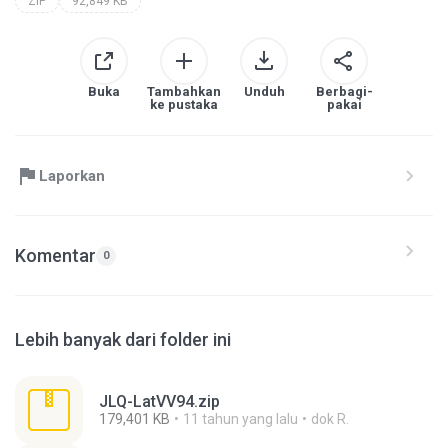
ZIP
92,849 KB
Buka
Tambahkan
Unduh
Berbagi-
ke pustaka
pakai
Laporkan
Komentar
0
Lebih banyak dari folder ini
JLQ-LatVV94.zip
179,401 KB
11 tahun yang lalu
dok R.