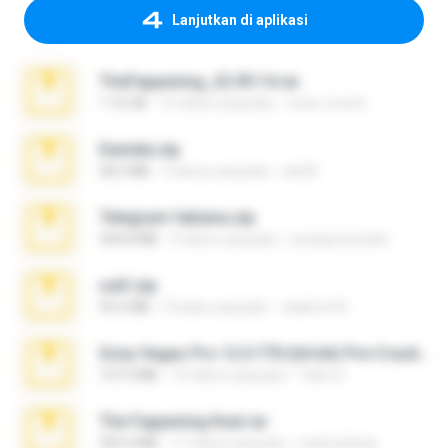
Lanjutkan di aplikasi
TheFappening_22.09.14.rar
1.16 GB
12 tahun yang lalu
erick_lover4
Daniela.zip
28.2 MB
3 tahun yang lalu
ela26
Telegram fabiana.zip
244.8 MB
4 tahun yang lalu
yrangravanatal
ouh!.zip
95.6 MB
2 bulan yang lalu
vladimir M.
Sony Vegas Pro 12.0.770 (64-bit) Pre-Cracked.zip
137.0 MB
12 tahun yang lalu
Tales S.
The Fappening final.rar
302.4 MB
11 tahun yang lalu
raulmedinax