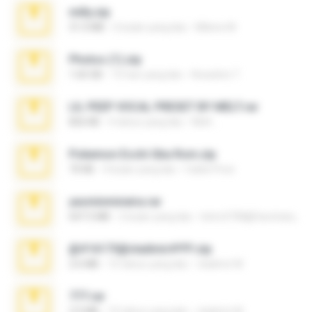
milly.zip
31.0 MB
6 bulan yang lalu
Milene M.
Photos (1).zip
1.60 GB
15 hari yang lalu
Anacleto T.
LIL PEEP VOCAL PRESET BY MELT.rar
826 KB
4 tahun yang lalu
Melt ..
Pokemon Ecchi Gba Rom.zip
70 KB
4 bulan yang lalu
Caleb Price
yasminmineira.rar
647.5 MB
2 bulan yang lalu
letiro5708@fanchatu.com
@#16173@vladimir#!!!!!!.zip
2.6 MB
10 tahun yang lalu
vladimir M.
777.rar
2.0 MB
10 tahun yang lalu
vladimir M.