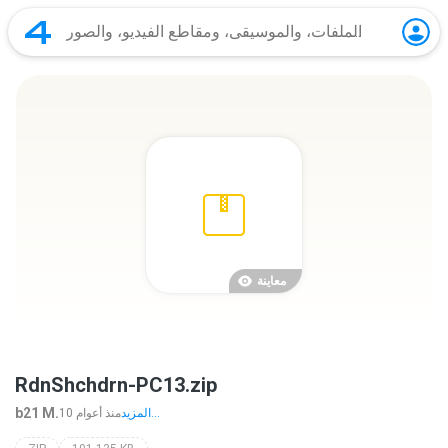
معاينة
RdnShchdrn-PC13.zip
b21 M.
المزيد...
10 منذ أعوام