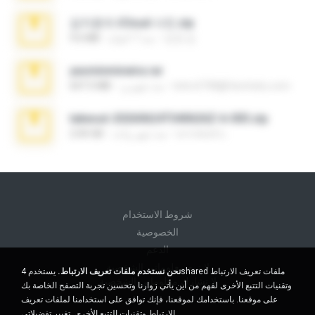
김지윤의 iCloud 사진.zip
성경 김.
منذ 7 أعوام
9.6 MB
yasminmineira.rar
letiro5708@fanchatu.com
منذ شهرين
647.5 MB
takeout-20260624T040626Z-6-003.zip
อรรถพงษ์ บ.
منذ شهر واحد
2.00 GB
شروط الاستخدام
الخصوصية
الدعم
لا تبيع معلوماتي الشخصية
نحن نستخدم ملفات تعريف الارتباط.
يستخدم 4shared ملفات تعريف الارتباط
لا تشارك معلوماتي الشخصية
وتقنيات التتبع الأخرى لفهم من أين يأتي زوارنا وتحسين تجربة التصفح الخاصة بك
على موقعنا. باستخدامك لموقعنا، فإنك توافق على استخدامنا لملفات تعريف
الارتباط وتقنيات التتبع الأخرى.
تغيير تفضيلاتي