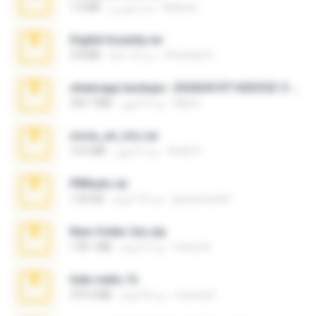
Rebeca
منذ شهرين
1.4 MB
Digital Insanity.rar
Christian D.
منذ 12 عامًا
3.8 MB
whatsapp backups -20260410T160335Z-3-001.zip
Maria
منذ 4 أشهر
335.7 MB
novia_en_trio.rar
Rodri R.
منذ 5 أشهر
14.9 MB
PBNuds.rar
gustavocs64
منذ 10 أعوام
1.04 GB
New folder 2xx.zip
henry N.
منذ 3 أعوام
178.1 MB
hide vedio.7z
munna E.
منذ 8 أعوام
379.3 MB