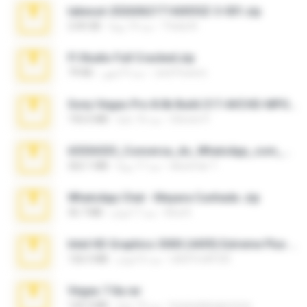
takeout-20260621T160055Z-3-001.zip
Thata N.
منذ 14 يومًا
2.00 GB
Fl Studio Full Cracked.zip
Joel Powers
منذ 4 أشهر
79 KB
Sony Vegas Pro 8.0b Build 217-AVCHD-MPG-AC3 FIXED.7z
Steven P.
منذ 16 عامًا
192.6 MB
65536533_Conversa_do_WhatsApp_com_Meu_Esposo.zip
desomar T.
منذ 17 يومًا
262.1 MB
WhatsApp Chat - Mayara Cunhada .zip
Ana K.
منذ 7 أعوام
36.7 MB
Intel HD Graphics 3000 (4459) Extreme Plus 2.0.zip
nIGHTmAYOR
منذ 6 أعوام
126.5 MB
Vegas 7.0a.rar
boyisadangerzone
منذ 15 عامًا
120.3 MB