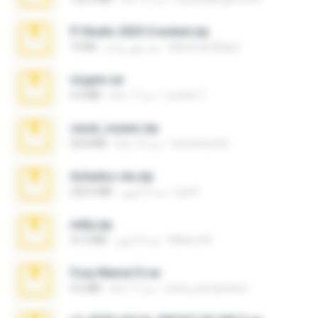
Fl Studio 2025 Cracked.zip
Maverick Mayer
منذ شهر واحد
73 KB
virgem.rar
Lucinei 7.
منذ 17 عامًا
4.4 MB
casal_voyeur.zip
netowescher
منذ 15 عامًا
20.8 MB
Achados sla.zip
Lya K.
منذ 5 أشهر
220.0 MB
milly.zip
Milene M.
منذ 6 أشهر
31.0 MB
Foxy Mama15.rar
extra_precautions
منذ 17 عامًا
9.5 MB