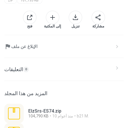
ZIP
101,135 KB
مشاركة
تنزيل
إلى المكتبة
فتح
الإبلاغ عن ملف
التعليقات
0
المزيد من هذا المجلد
ElzSrs-ES74.zip
b21 M.
10 منذ أعوام
104,790 KB