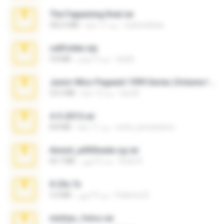
The Fappening final.rar
raulmedinax
منذ 11 عامًا
302.4 MB
cellfolder.zip
ela26
منذ 3 أعوام
9.8 MB
Junior Miss Pageant 1999 Series (Volume I Part I NC 6).7z
luis M.
منذ 12 عامًا
53.5 MB
4-5-2015.rar
extra_precautions
منذ 11 عامًا
8.8 MB
Anna4_yd3t0nada.sg.rar
Rodri R.
منذ 5 أشهر
60.7 MB
X-23x.7z
Federico B.
منذ 9 أشهر
3.4 MB
minhas_fotos.rar