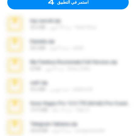
استمر في التطبيق
top secret.zip
Vasni Vhuo
منذ 10 أشهر
20.6 MB
Daniela.zip
ela26
منذ 3 أعوام
28.2 MB
My Femboy Roommate Full Version.zip
Beau Collier
منذ 5 أشهر
62 KB
ouh!.zip
vladimir M.
منذ شهرين
95.6 MB
Sony Vegas Pro 12.0.770 (64-bit) Pre-Cracked.zip
Tales S.
منذ 12 عامًا
137.0 MB
Telegram fabiana.zip
yrangravanatal
منذ 4 أعوام
244.8 MB