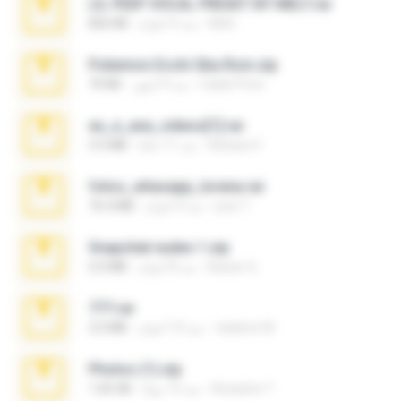
LIL PEEP VOCAL PRESET BY MELT.rar
Melt ..
منذ 4 أعوام
826 KB
Pokemon Ecchi Gba Rom.zip
Caleb Price
منذ 4 أشهر
70 KB
eu_e_ana_videos[1].rar
Adriano F.
منذ 11 عامًا
5.5 MB
fotos_whasapp_lorena.rar
jose T.
منذ 4 أعوام
76.4 MB
Snapchat nudes 1.zip
Baixar Q.
منذ 8 أعوام
6.0 MB
777.rar
vladimir M.
منذ 10 أعوام
2.0 MB
Photos (1).zip
Anacleto T.
منذ 15 يومًا
1.60 GB