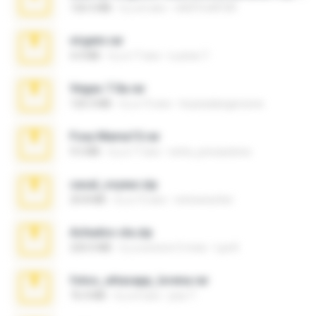
126.5 MB
il y a 6 ans
nIGHTmAYOR
virgem.rar
4.4 MB
il y a 17 ans
Lucinei 7.
Vegas 7.0a.rar
120.3 MB
il y a 15 ans
boyisadangerzone
Foxy Mama15.rar
9.5 MB
il y a 17 ans
extra_precautions
casal_voyeur.zip
20.8 MB
il y a 15 ans
netowescher
Achados sla.zip
220.0 MB
il y a environ 5 mois
Lya K.
fotos_whasapp_lorena.rar
76.4 MB
il y a 4 ans
jose T.