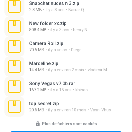
Snapchat nudes n 3.zip
2.8 MB
il y a 8 ans
Baixar Q.
New folder xx.zip
808.4 MB
il y a 3 ans
henry N.
Camera Roll.zip
70.5 MB
il y a un an
Diego
Marceline.zip
14.4 MB
il y a environ 2 mois
vladimir M.
Sony Vegas v7.0b.rar
167.2 MB
il y a 15 ans
khinao
top secret.zip
20.6 MB
il y a environ 10 mois
Vasni Vhuo
Plus de fichiers sont cachés