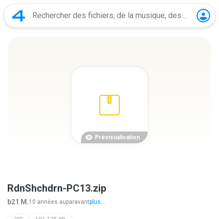
Prévisualisation
RdnShchdrn-PC13.zip
b21 M.
10 années auparavant
plus...