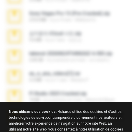
Sony Vegas Pro 13 (Pre-Cracked).zip
272.0 MB
il y a 10 ans
Mellicent D.
김지윤의 iCloud 사진.zip
9.6 MB
il y a 7 ans
성경 김.
takeout-20260624T040626Z-6-003.zip
2.00 GB
il y a environ un mois
อรรถพงษ์ บ.
eu_e_ana_videos[1].rar
5.5 MB
il y a 11 ans
Adriano F.
Fl Studio 2025 Cracked.zip
73 KB
il y a environ un mois
Maverick Mayer
Nous utilisons des cookies.
4shared utilise des cookies et d'autres
7258 USA Circle Crypto Investors Leads.zip
technologies de suivi pour comprendre d'où viennent nos visiteurs et
3.1 MB
il y a environ 23 jours
cmqadeer@786786786
améliorer votre expérience de navigation sur notre site Web. En
utilisant notre site Web, vous consentez à notre utilisation de cookies