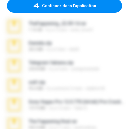
Continuez dans l'application
TheFappening_22.09.14.rar
1.16 GB
il y a 12 ans
erick_lover4
Daniela.zip
28.2 MB
il y a 3 ans
ela26
Telegram fabiana.zip
244.8 MB
il y a 4 ans
yrangravanatal
ouh!.zip
95.6 MB
il y a environ 2 mois
vladimir M.
Sony Vegas Pro 12.0.770 (64-bit) Pre-Cracked.zip
137.0 MB
il y a 12 ans
Tales S.
The Fappening final.rar
302.4 MB
il y a 11 ans
raulmedinax