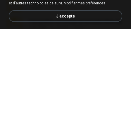
amanda sfd.rar
et d'autres technologies de suivi.
Modifier mes préférences
5.2 MB
il y a 7 ans
elton_roots
J'accepte
Fotografias em iCloud de Ana julia Silva.zip
174.7 MB
il y a 3 ans
Luany T.
L3150.rar
1.3 MB
il y a environ 6 mois
Alex P.
novinha casada1.rar
720 KB
il y a 15 ans
fabianointegrado
Reset L1250.rar
2.8 MB
il y a environ 3 mois
Alex P.
vazada 1.rar
241.8 MB
il y a environ 2 mois
Ulysses L.
Perdeu o celular.rar
323 KB
il y a 17 ans
plantaopiriguete