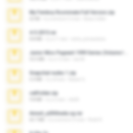
My Femboy Roommate Full Version.zip
62 KB
il y a environ 5 mois
Beau Collier
4-5-2015.rar
8.8 MB
il y a 11 ans
extra_precautions
Junior Miss Pageant 1999 Series (Volume I Part I NC 6).7z
53.5 MB
il y a 12 ans
luis M.
Snapchat nudes 1.zip
6.0 MB
il y a 8 ans
Baixar Q.
cellfolder.zip
9.8 MB
il y a 3 ans
ela26
Anna4_yd3t0nada.sg.rar
60.7 MB
il y a environ 5 mois
Rodri R.