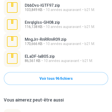
DbbDvs-IGTF97.zip
103,849 KB
10 années auparavant
b21 M.
EnrqIglss-GH08.zip
116,138 KB
10 années auparavant
b21 M.
MngJrr-RnRRmR09.zip
170,666 KB
10 années auparavant
b21 M.
ELaDF-IaB05.zip
86,561 KB
10 années auparavant
b21 M.
Voir tous 96 fichiers
Vous aimerez peut-être aussi