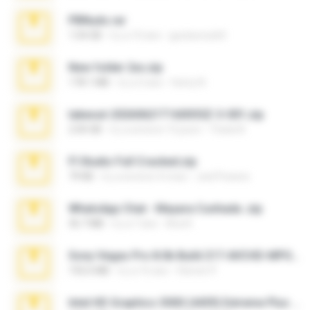
PBNuds.rar
1.04 GB
il y a 10 ans
gustavocs64
New folder 2xx.zip
178.1 MB
il y a 3 ans
henry N.
takeout-20260621T160055Z-3-001.zip
2.00 GB
il y a environ 15 jours
Thata N.
Fl Studio Full Cracked.zip
79 KB
il y a environ 4 mois
Joel Powers
WhatsApp Chat - Mayara Cunhada .zip
36.7 MB
il y a 7 ans
Ana K.
Sony Vegas Pro 8.0b Build 217-AVCHD-MPG-AC3 FIXED.7z
192.6 MB
il y a 16 ans
Steven P.
Intel HD Graphics 3000 (4459) Extreme Plus 2.0.zip