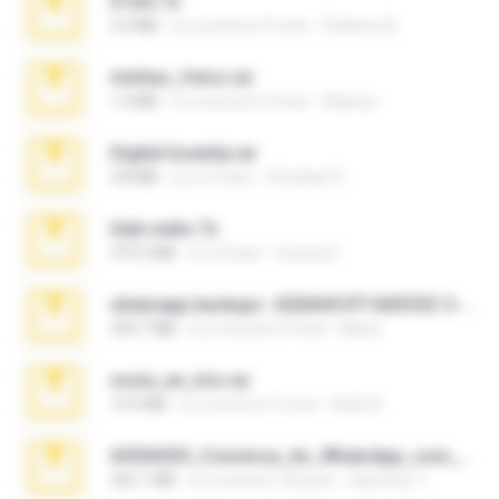
X-23x.7z
3.4 MB
il y a environ 9 mois
Federico B.
minhas_fotos.rar
1.4 MB
il y a environ 3 mois
Rebeca
Digital Insanity.rar
3.8 MB
il y a 12 ans
Christian D.
hide vedio.7z
379.3 MB
il y a 8 ans
munna E.
whatsapp backups -20260410T160335Z-3-001.zip
335.7 MB
il y a environ 4 mois
Maria
novia_en_trio.rar
14.9 MB
il y a environ 5 mois
Rodri R.
65536533_Conversa_do_WhatsApp_com_Meu_Esposo.zip
262.1 MB
il y a environ 18 jours
desomar T.