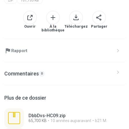
ZIP
101,135 KB
Ouvrir
À la
Téléchargez
Partager
bibliothèque
Rapport
Commentaires
0
Plus de ce dossier
DbbDvs-HC09.zip
65,700 KB
10 années auparavant
b21 M.