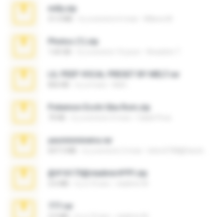
milly.zip
31.0 MB
il y a environ 6 mois
Milene M.
Photos (1).zip
1.60 GB
il y a environ 16 jours
Anacleto T.
LIL PEEP VOCAL PRESET BY MELT.rar
826 KB
il y a 4 ans
Melt ..
Pokemon Ecchi Gba Rom.zip
70 KB
il y a environ 4 mois
Caleb Price
yasminmineira.rar
647.5 MB
il y a environ 2 mois
letiro5708@fanchatu.com
@#16173@vladimir#!!!!!!.zip
2.6 MB
il y a 10 ans
vladimir M.
777.rar
2.0 MB
il y a 10 ans
vladimir M.