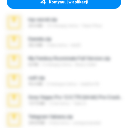
Kontynuuj w aplikacji
top secret.zip
20.6 MB
10 miesięcy temu
Vasni Vhuo
Daniela.zip
28.2 MB
3 lata temu
ela26
My Femboy Roommate Full Version.zip
62 KB
5 miesięcy temu
Beau Collier
ouh!.zip
95.6 MB
2 miesiące temu
vladimir M.
Sony Vegas Pro 12.0.770 (64-bit) Pre-Cracked.zip
137.0 MB
12 lat temu
Tales S.
Telegram fabiana.zip
244.8 MB
4 lata temu
yrangravanatal