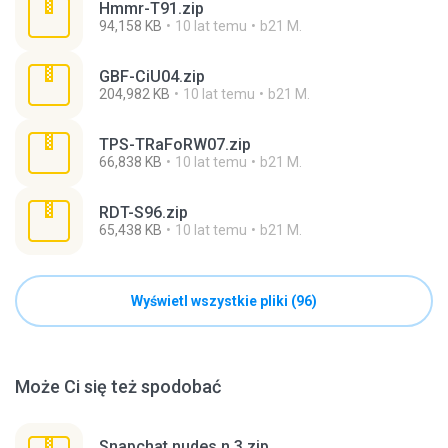
Hmmr-T91.zip
94,158 KB
10 lat temu
b21 M.
GBF-CiU04.zip
204,982 KB
10 lat temu
b21 M.
TPS-TRaFoRW07.zip
66,838 KB
10 lat temu
b21 M.
RDT-S96.zip
65,438 KB
10 lat temu
b21 M.
Wyświetl wszystkie pliki (96)
Może Ci się też spodobać
Snapchat nudes n 3.zip