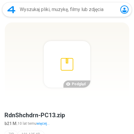
Podgląd
RdnShchdrn-PC13.zip
b21 M.
10 lat temu
więcej...