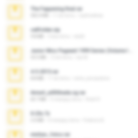
The Fappening final.rar
302.4 MB
11 lat temu
raulmedinax
cellfolder.zip
9.8 MB
3 lata temu
ela26
Junior Miss Pageant 1999 Series (Volume I Part I NC 6).7z
53.5 MB
12 lat temu
luis M.
4-5-2015.rar
8.8 MB
11 lat temu
extra_precautions
Anna4_yd3t0nada.sg.rar
60.7 MB
5 miesięcy temu
Rodri R.
X-23x.7z
3.4 MB
9 miesięcy temu
Federico B.
minhas_fotos.rar