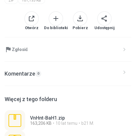
ZIP
101,135 KB
Otwórz
Do biblioteki
Pobierz
Udostępnij
Zgłosić
Komentarze
0
Więcej z tego folderu
VnHnt-BaH1.zip
163,206 KB
10 lat temu
b21 M.