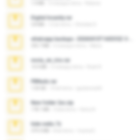
1.4 MB
3 miesiące temu
Rebeca
Digital Insanity.rar
3.8 MB
12 lat temu
Christian D.
whatsapp backups -20260410T160335Z-3-001.zip
335.7 MB
4 miesiące temu
Maria
novia_en_trio.rar
14.9 MB
5 miesięcy temu
Rodri R.
PBNuds.rar
1.04 GB
10 lat temu
gustavocs64
New folder 2xx.zip
178.1 MB
3 lata temu
henry N.
hide vedio.7z
379.3 MB
8 lat temu
munna E.