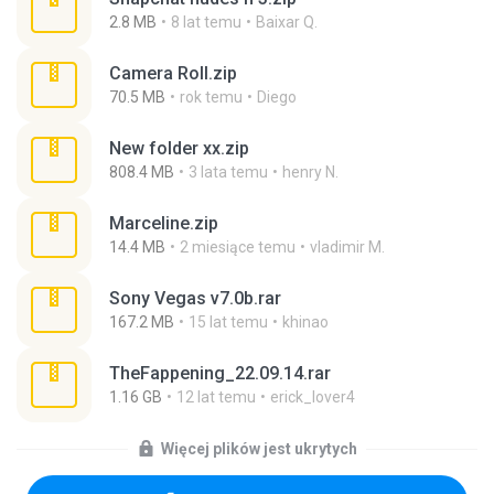
2.8 MB
8 lat temu
Baixar Q.
Camera Roll.zip
70.5 MB
rok temu
Diego
New folder xx.zip
808.4 MB
3 lata temu
henry N.
Marceline.zip
14.4 MB
2 miesiące temu
vladimir M.
Sony Vegas v7.0b.rar
167.2 MB
15 lat temu
khinao
TheFappening_22.09.14.rar
1.16 GB
12 lat temu
erick_lover4
Więcej plików jest ukrytych