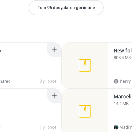
Tüm 96 dosyalarını görüntüle
p
New fol
808.4 MB
hared
8 yıl önce
henry 
Marceli
14.4 MB
C
1 yıl önce
vladim