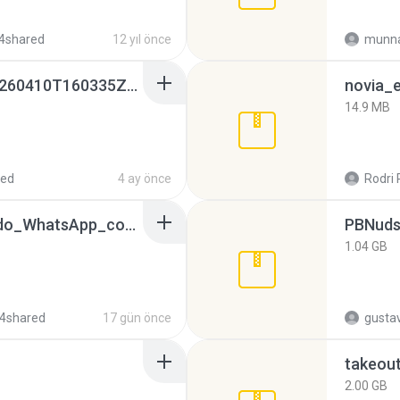
4shared
12 yıl önce
munna
whatsapp backups -20260410T160335Z-3-001.zip
novia_e
14.9 MB
red
4 ay önce
Rodri 
65536533_Conversa_do_WhatsApp_com_Meu_Esposo.zip
PBNuds
1.04 GB
4shared
17 gün önce
gusta
takeou
2.00 GB