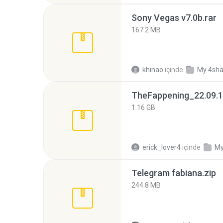
Sony Vegas v7.0b.rar
167.2 MB
khinao
içinde
My 4sha
TheFappening_22.09.1
1.16 GB
erick_lover4
içinde
My
Telegram fabiana.zip
244.8 MB