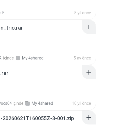
 E.
8 yıl önce
n_trio.rar
R.
içinde
My 4shared
5 ay önce
.rar
vocs64
içinde
My 4shared
10 yıl önce
t-20260621T160055Z-3-001.zip