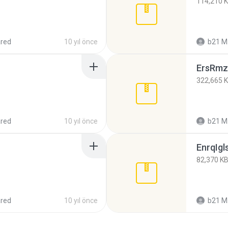
114,210 
red
10 yıl önce
b21 M
ErsRmz
322,665 
red
10 yıl önce
b21 M
EnrqIgl
82,370 K
red
10 yıl önce
b21 M