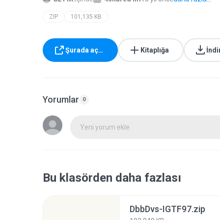
ZIP
101,135 KB
Şurada aç…
Kitaplığa
İndi
Yorumlar
0
Yeni yorum ekle
Bu klasörden daha fazlası
DbbDvs-IGTF97.zip