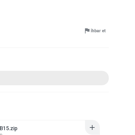
İhbar et
B15.zip