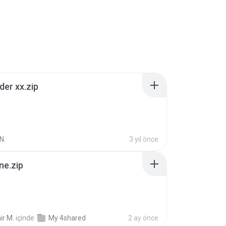
der xx.zip
N.
3 yıl önce
ne.zip
ir M.
içinde
My 4shared
2 ay önce