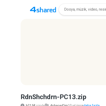
RdnShchdrn-PC13.zip
b21 M.
içinde
4shared'im
10 yıl önce
daha fazla...