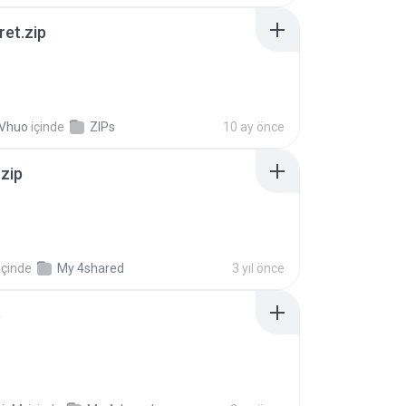
ret.zip
 Vhuo
içinde
ZIPs
10 ay önce
.zip
içinde
My 4shared
3 yıl önce
p