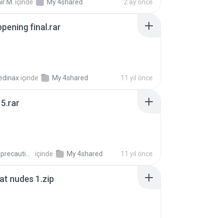
ir M.
içinde
My 4shared
2 ay önce
pening final.rar
edinax
içinde
My 4shared
11 yıl önce
5.rar
extra_precautions
içinde
My 4shared
11 yıl önce
t nudes 1.zip