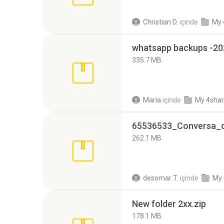
Christian D.
içinde
My 
335.7 MB
Maria
içinde
My 4sha
262.1 MB
desomar T.
içinde
My 
New folder 2xx.zip
178.1 MB