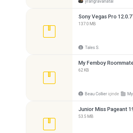
yrangravanatal
137.0 MB
Tales S.
My Femboy Roommate F
62 KB
Beau Collier
içinde
My
53.5 MB