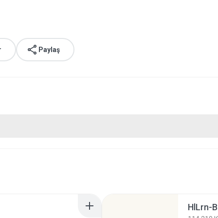
r
Paylaş
HlLrn-B