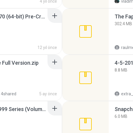
4 yıl önce
vladim
Sony Vegas Pro 12.0.770 (64-bit) Pre-Cracked.zip
The Fap
302.4 MB
12 yıl önce
raulm
ull Version.zip
4-5-201
8.8 MB
 4shared
5 ay önce
Junior Miss Pageant 1999 Series (Volume I Part I NC 6).7z
Snapcha
6.0 MB