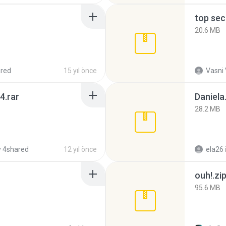
top sec
20.6 MB
red
15 yıl önce
Vasni
4.rar
Daniela
28.2 MB
 4shared
12 yıl önce
ela26
ouh!.zi
95.6 MB