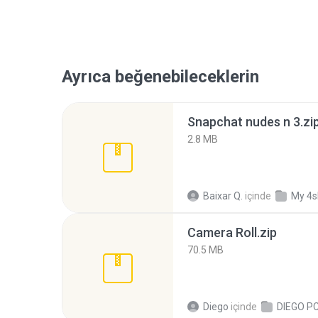
Ayrıca beğenebileceklerin
Snapchat nudes n 3.zi
2.8 MB
Baixar Q.
içinde
My 4s
Camera Roll.zip
70.5 MB
Diego
içinde
DIEGO P