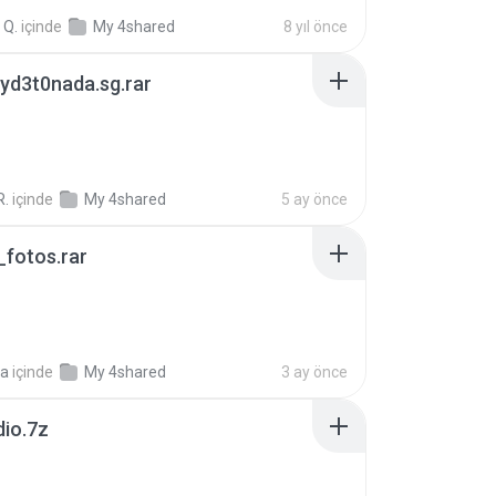
 Q.
içinde
My 4shared
8 yıl önce
yd3t0nada.sg.rar
R.
içinde
My 4shared
5 ay önce
fotos.rar
a
içinde
My 4shared
3 ay önce
dio.7z