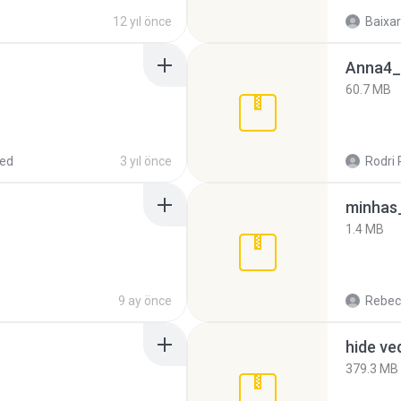
12 yıl önce
Baixar
Anna4_
60.7 MB
red
3 yıl önce
Rodri 
minhas_
1.4 MB
9 ay önce
Rebec
hide ve
379.3 MB