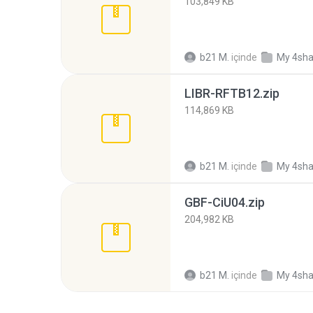
103,849 KB
b21 M.
içinde
My 4sha
LIBR-RFTB12.zip
114,869 KB
b21 M.
içinde
My 4sha
GBF-CiU04.zip
204,982 KB
b21 M.
içinde
My 4sha