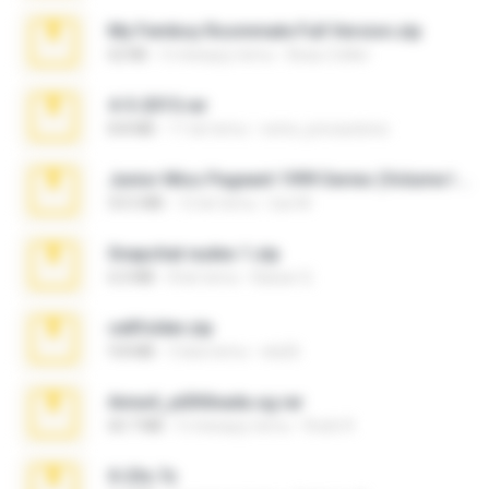
My Femboy Roommate Full Version.zip
62 KB
5 miesięcy temu
Beau Collier
4-5-2015.rar
8.8 MB
11 lat temu
extra_precautions
Junior Miss Pageant 1999 Series (Volume I Part I NC 6).7z
53.5 MB
12 lat temu
luis M.
Snapchat nudes 1.zip
6.0 MB
8 lat temu
Baixar Q.
cellfolder.zip
9.8 MB
3 lata temu
ela26
Anna4_yd3t0nada.sg.rar
60.7 MB
5 miesięcy temu
Rodri R.
X-23x.7z