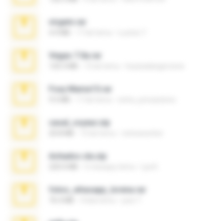
virgem.rar
4.4 MB
17 lat temu
Lucinei 7.
Vegas 7.0a.rar
120.3 MB
15 lat temu
boyisadangerzone
Foxy Mama15.rar
9.5 MB
17 lat temu
extra_precautions
casal_voyeur.zip
20.8 MB
15 lat temu
netowescher
Achados sla.zip
220.0 MB
5 miesięcy temu
Lya K.
fotos_whasapp_lorena.rar
76.4 MB
4 lata temu
jose T.