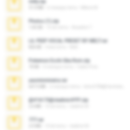
milly.zip
31.0 MB
6 miesięcy temu
Milene M.
Photos (1).zip
1.60 GB
16 dni temu
Anacleto T.
LIL PEEP VOCAL PRESET BY MELT.rar
826 KB
4 lata temu
Melt ..
Pokemon Ecchi Gba Rom.zip
70 KB
4 miesiące temu
Caleb Price
yasminmineira.rar
647.5 MB
2 miesiące temu
letiro5708@fanchatu.com
@#16173@vladimir#!!!!!!.zip
2.6 MB
10 lat temu
vladimir M.
777.rar
2.0 MB
10 lat temu
vladimir M.