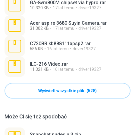
GA-8vm800M chipset via hypro.rar
10,320 KB
17 lat temu
driver19327
Acer aspire 3680 Suyin Camera.rar
31,302 KB
17 lat temu
driver19327
C720BR kb888111xpsp2.rar
686 KB
16 lat temu
driver19327
ILC-216 Video.rar
11,321 KB
16 lat temu
driver19327
Wyświetl wszystkie pliki (528)
Może Ci się też spodobać
Snapchat nudes n 3.zip