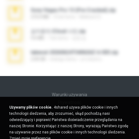
Sony Vegas Pro 13 (Pre-Cracked).zip
272.0 MB
10 lat temu
Mellicent D.
김지윤의 iCloud 사진.zip
9.6 MB
7 lat temu
성경 김.
takeout-20260624T040626Z-6-003.zip
2.00 GB
miesiąc temu
อรรถพงษ์ บ.
Warunki używania
Prywatność
Używamy plików cookie.
4shared używa plików cookie i innych
Wsparcie
technologii śledzenia, aby zrozumieć, skąd pochodzą nasi
Nie sprzedawaj moich danych osobowych
odwiedzający i poprawić Państwa doświadczenie przeglądania na
Nie udostępniaj moich danych osobowych
naszej Stronie. Korzystając z naszej Strony, wyrażają Państwo zgodę
na używanie przez nas plików cookie i innych technologii śledzenia.
Zmień moje preferencje