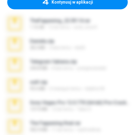
Kontynuuj w aplikacji
TheFappening_22.09.14.rar
1.16 GB
12 lat temu
erick_lover4
Daniela.zip
28.2 MB
3 lata temu
ela26
Telegram fabiana.zip
244.8 MB
4 lata temu
yrangravanatal
ouh!.zip
95.6 MB
2 miesiące temu
vladimir M.
Sony Vegas Pro 12.0.770 (64-bit) Pre-Cracked.zip
137.0 MB
12 lat temu
Tales S.
The Fappening final.rar
302.4 MB
11 lat temu
raulmedinax