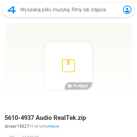
Podgląd
5610-4937 Audio RealTek.zip
driver19327
16 lat temu
więcej...