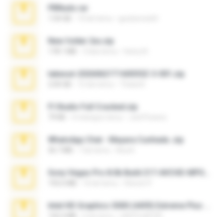
PBNuds.rar
1.04 GB
10 lat temu
gustavocs64
New folder 2xx.zip
178.1 MB
3 lata temu
henry N.
takeout-20260621T160055Z-3-001.zip
2.00 GB
15 dni temu
Thata N.
Fl Studio Full Cracked.zip
79 KB
4 miesiące temu
Joel Powers
WhatsApp Chat - Mayara Cunhada .zip
36.7 MB
7 lat temu
Ana K.
Sony Vegas Pro 8.0b Build 217-AVCHD-MPG-AC3 FIXED.7z
192.6 MB
16 lat temu
Steven P.
Intel HD Graphics 3000 (4459) Extreme Plus 2.0.zip
126.5 MB
6 lat temu
nIGHTmAYOR