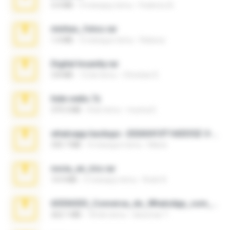
3.4 MB
9 miesięcy temu
Federico B.
minhas_fotos.rar
1.4 MB
3 miesiące temu
Rebeca
Digital Insanity.rar
3.8 MB
12 lat temu
Christian D.
hide vedio.7z
379.3 MB
8 lat temu
munna E.
whatsapp backups -20260410T160335Z-3-001.zip
335.7 MB
4 miesiące temu
Maria
novia_en_trio.rar
14.9 MB
5 miesięcy temu
Rodri R.
65536533_Conversa_do_WhatsApp_com_Meu_Esposo.zip
262.1 MB
18 dni temu
desomar T.