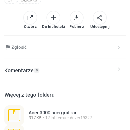
ZIP
24,829 KB
Otwórz
Do biblioteki
Pobierz
Udostępnij
Zgłosić
Komentarze
0
Więcej z tego folderu
Acer 3000 acergrid.rar
317 KB
17 lat temu
driver19327