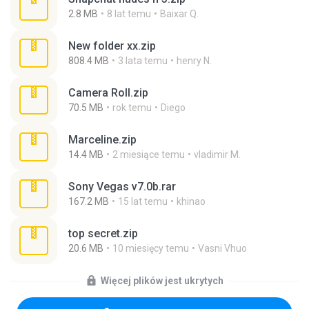
2.8 MB
8 lat temu
Baixar Q.
New folder xx.zip
808.4 MB
3 lata temu
henry N.
Camera Roll.zip
70.5 MB
rok temu
Diego
Marceline.zip
14.4 MB
2 miesiące temu
vladimir M.
Sony Vegas v7.0b.rar
167.2 MB
15 lat temu
khinao
top secret.zip
20.6 MB
10 miesięcy temu
Vasni Vhuo
Więcej plików jest ukrytych