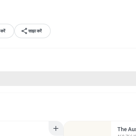
रें
साझा करें
The Au