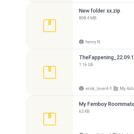
New folder xx.zip
808.4 MB
henry N.
TheFappening_22.09.1
1.16 GB
erick_lover4
में
My 4sh
My Femboy Roommate F
62 KB