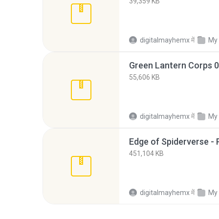
39,359 KB
digitalmayhemx
में
My
Green Lantern Corps 0
55,606 KB
digitalmayhemx
में
My
Edge of Spiderverse - 
451,104 KB
digitalmayhemx
में
My