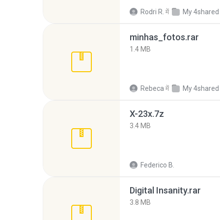
Rodri R.
में
My 4shared
minhas_fotos.rar
1.4 MB
Rebeca
में
My 4shared
X-23x.7z
3.4 MB
Federico B.
Digital Insanity.rar
3.8 MB