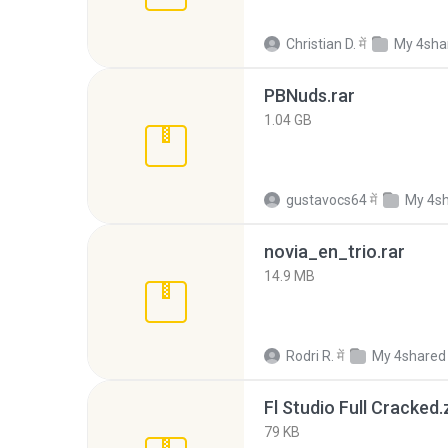
Christian D.
में
My 4sha
PBNuds.rar
1.04 GB
gustavocs64
में
My 4s
novia_en_trio.rar
14.9 MB
Rodri R.
में
My 4shared
Fl Studio Full Cracked.
79 KB