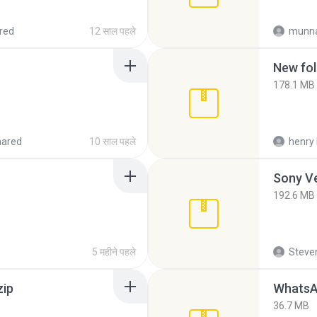
red
12 साल पहले
munna
New fol
178.1 MB
hared
10 साल पहले
henry 
192.6 MB
5 महीने पहले
Steven
zip
WhatsA
36.7 MB