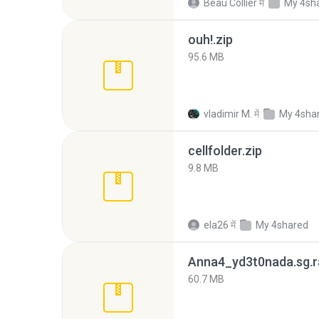
Beau Collier
में
My 4sh
ouh!.zip
95.6 MB
vladimir M.
में
My 4sha
cellfolder.zip
9.8 MB
ela26
में
My 4shared
Anna4_yd3t0nada.sg.r
60.7 MB