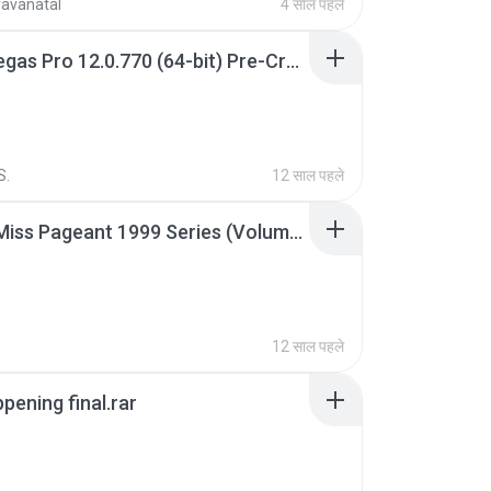
ravanatal
4 साल पहले
Sony Vegas Pro 12.0.770 (64-bit) Pre-Cracked.zip
S.
12 साल पहले
Junior Miss Pageant 1999 Series (Volume I Part I NC 6).7z
12 साल पहले
pening final.rar