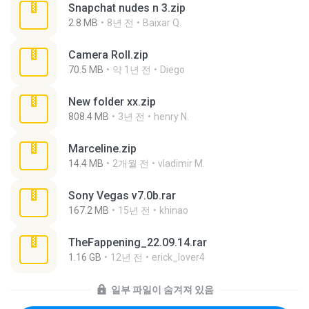
Snapchat nudes n 3.zip
2.8 MB
8년 전
Baixar Q.
Camera Roll.zip
70.5 MB
약 1년 전
Diego
New folder xx.zip
808.4 MB
3년 전
henry N.
Marceline.zip
14.4 MB
2개월 전
vladimir M.
Sony Vegas v7.0b.rar
167.2 MB
15년 전
khinao
TheFappening_22.09.14.rar
1.16 GB
12년 전
erick_lover4
일부 파일이 숨겨져 있음