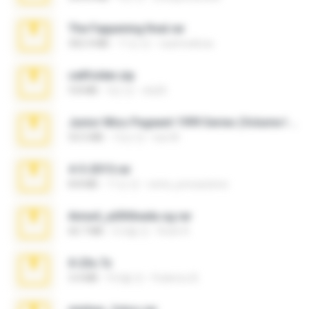
The Fappening final.rar
302.4 MB
11년 전
raulmedinax
cellfolder.zip
9.8 MB
3년 전
ela26
Junior Miss Pageant 1999 Series (Volume I Part I NC 6).7z
53.5 MB
12년 전
luis M.
4-5-2015.rar
8.8 MB
11년 전
extra_precautions
Anna4_yd3t0nada.sg.rar
60.7 MB
5개월 전
Rodri R.
X-23x.7z
3.4 MB
9개월 전
Federico B.