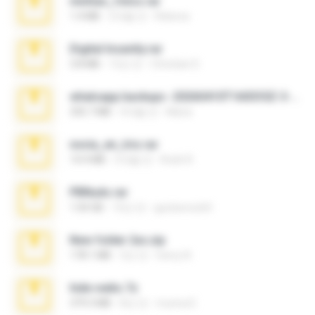
minhas_fotos.rar
1.4 MB
2개월 전
Rebeca
Digital Insanity.rar
3.8 MB
12년 전
Christian D.
whatsapp backups -20260410T160335Z-3-001.zip
335.7 MB
4개월 전
Maria
novia_en_trio.rar
14.9 MB
5개월 전
Rodri R.
PBNuds.rar
1.04 GB
10년 전
gustavocs64
New folder 2xx.zip
178.1 MB
3년 전
henry N.
hide vedio.7z
379.3 MB
8년 전
munna E.