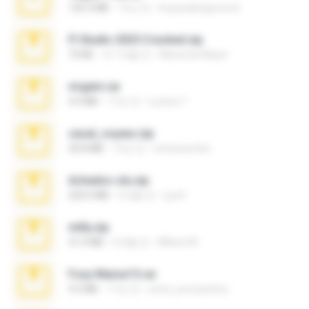
120.3 MB
15년 전
boyisadangerzone
Fl Studio 2025 Cracked.zip
73 KB
약 1개월 전
Maverick Mayer
virgem.rar
4.4 MB
17년 전
Lucinei 7.
casal_voyeur.zip
20.8 MB
15년 전
netowescher
Achados sla.zip
220.0 MB
5개월 전
Lya K.
milly.zip
31.0 MB
6개월 전
Milene M.
Foxy Mama15.rar
9.5 MB
17년 전
extra_precautions