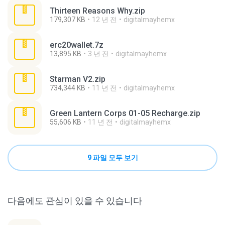
Thirteen Reasons Why.zip
179,307 KB
12 년 전
digitalmayhemx
erc20wallet.7z
13,895 KB
3 년 전
digitalmayhemx
Starman V2.zip
734,344 KB
11 년 전
digitalmayhemx
Green Lantern Corps 01-05 Recharge.zip
55,606 KB
11 년 전
digitalmayhemx
9 파일 모두 보기
다음에도 관심이 있을 수 있습니다