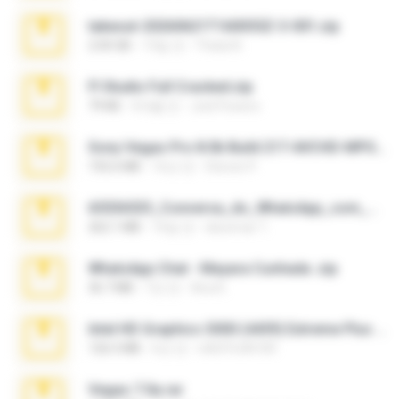
takeout-20260621T160055Z-3-001.zip
2.00 GB
13일 전
Thata N.
Fl Studio Full Cracked.zip
79 KB
4개월 전
Joel Powers
Sony Vegas Pro 8.0b Build 217-AVCHD-MPG-AC3 FIXED.7z
192.6 MB
16년 전
Steven P.
65536533_Conversa_do_WhatsApp_com_Meu_Esposo.zip
262.1 MB
16일 전
desomar T.
WhatsApp Chat - Mayara Cunhada .zip
36.7 MB
7년 전
Ana K.
Intel HD Graphics 3000 (4459) Extreme Plus 2.0.zip
126.5 MB
6년 전
nIGHTmAYOR
Vegas 7.0a.rar