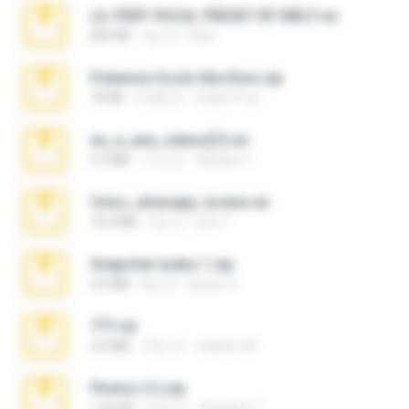
LIL PEEP VOCAL PRESET BY MELT.rar
826 KB
4년 전
Melt ..
Pokemon Ecchi Gba Rom.zip
70 KB
4개월 전
Caleb Price
eu_e_ana_videos[1].rar
5.5 MB
11년 전
Adriano F.
fotos_whasapp_lorena.rar
76.4 MB
4년 전
jose T.
Snapchat nudes 1.zip
6.0 MB
8년 전
Baixar Q.
777.rar
2.0 MB
10년 전
vladimir M.
Photos (1).zip
1.60 GB
14일 전
Anacleto T.