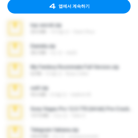
앱에서 계속하기
top secret.zip
20.6 MB
10개월 전
Vasni Vhuo
Daniela.zip
28.2 MB
3년 전
ela26
My Femboy Roommate Full Version.zip
62 KB
5개월 전
Beau Collier
ouh!.zip
95.6 MB
2개월 전
vladimir M.
Sony Vegas Pro 12.0.770 (64-bit) Pre-Cracked.zip
137.0 MB
12년 전
Tales S.
Telegram fabiana.zip
244.8 MB
4년 전
yrangravanatal