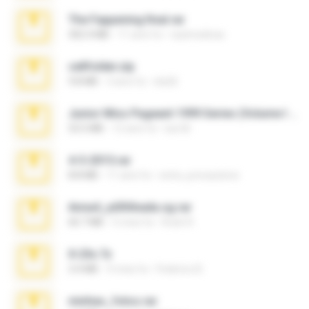
The Fappening final.rar
302.4 MB
11 anni fa
raulmedinax
cellfolder.zip
9.8 MB
3 anni fa
ela26
Junior Miss Pageant 1999 Series (Volume I Part I NC 6).7z
53.5 MB
12 anni fa
luis M.
4-5-2015.rar
8.8 MB
11 anni fa
extra_precautions
Anna4_yd3t0nada.sg.rar
60.7 MB
5 mesi fa
Rodri R.
X-23x.7z
3.4 MB
9 mesi fa
Federico B.
minhas_fotos.rar