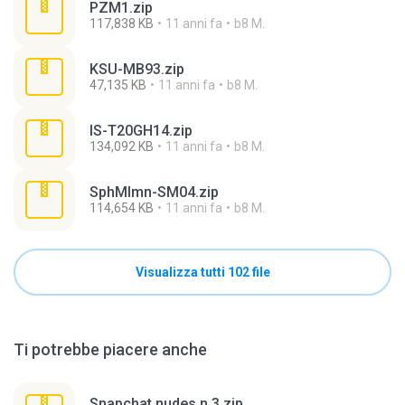
РZM1.zip
117,838 KB
11 anni fa
b8 M.
KSU-MB93.zip
47,135 KB
11 anni fa
b8 M.
IS-T20GH14.zip
134,092 KB
11 anni fa
b8 M.
SphMlmn-SM04.zip
114,654 KB
11 anni fa
b8 M.
Visualizza tutti 102 file
Ti potrebbe piacere anche
Snapchat nudes n 3.zip