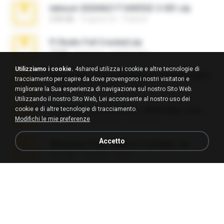
takeout-20260621T160055Z-3-001.zip
2.00 GB
13 giorni fa
Thata N.
Fl Studio Full Cracked.zip
79 KB
4 mesi fa
Joel Powers
Utilizziamo i cookie.
4shared utilizza i cookie e altre tecnologie di
Sony Vegas Pro 8.0b Build 217-AVCHD-MPG-AC3 FIXED.7z
tracciamento per capire da dove provengono i nostri visitatori e
192.6 MB
16 anni fa
Steven P.
migliorare la Sua esperienza di navigazione sul nostro Sito Web.
Utilizzando il nostro Sito Web, Lei acconsente al nostro uso dei
cookie e di altre tecnologie di tracciamento.
65536533_Conversa_do_WhatsApp_com_Meu_Esposo.zip
Modifichi le mie preferenze
262.1 MB
16 giorni fa
desomar T.
Accetto
WhatsApp Chat - Mayara Cunhada .zip
36.7 MB
7 anni fa
Ana K.
Intel HD Graphics 3000 (4459) Extreme Plus 2.0.zip
126.5 MB
6 anni fa
nIGHTmAYOR
Vegas 7.0a.rar
120.3 MB
15 anni fa
boyisadangerzone