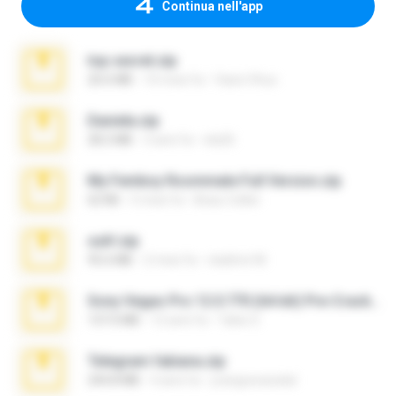
Continua nell'app
top secret.zip
20.6 MB
10 mesi fa
Vasni Vhuo
Daniela.zip
28.2 MB
3 anni fa
ela26
My Femboy Roommate Full Version.zip
62 KB
5 mesi fa
Beau Collier
ouh!.zip
95.6 MB
2 mesi fa
vladimir M.
Sony Vegas Pro 12.0.770 (64-bit) Pre-Cracked.zip
137.0 MB
12 anni fa
Tales S.
Telegram fabiana.zip
244.8 MB
4 anni fa
yrangravanatal