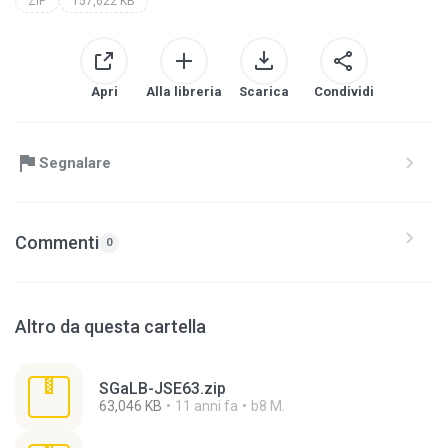
ZIP
157,622 KB
Apri
Alla libreria
Scarica
Condividi
Segnalare
Commenti
0
Altro da questa cartella
SGaLB-JSE63.zip
63,046 KB
11 anni fa
b8 M.