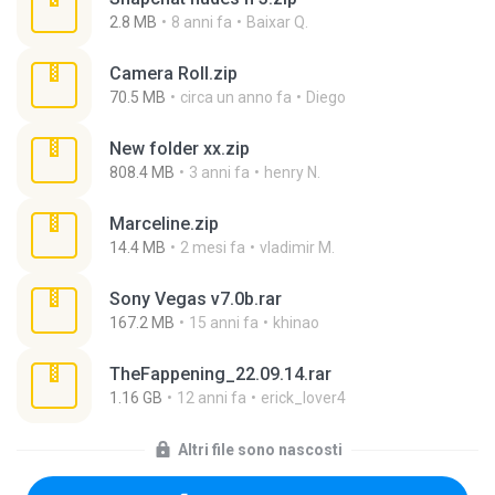
2.8 MB
8 anni fa
Baixar Q.
Camera Roll.zip
70.5 MB
circa un anno fa
Diego
New folder xx.zip
808.4 MB
3 anni fa
henry N.
Marceline.zip
14.4 MB
2 mesi fa
vladimir M.
Sony Vegas v7.0b.rar
167.2 MB
15 anni fa
khinao
TheFappening_22.09.14.rar
1.16 GB
12 anni fa
erick_lover4
Altri file sono nascosti