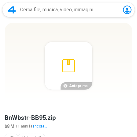
Anteprima
BnWbstr-BB95.zip
b8 M.
11 anni fa
ancora...