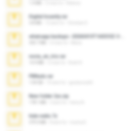
1.4 MB
2 mesi fa
Rebeca
Digital Insanity.rar
3.8 MB
12 anni fa
Christian D.
whatsapp backups -20260410T160335Z-3-001.zip
335.7 MB
4 mesi fa
Maria
novia_en_trio.rar
14.9 MB
5 mesi fa
Rodri R.
PBNuds.rar
1.04 GB
10 anni fa
gustavocs64
New folder 2xx.zip
178.1 MB
3 anni fa
henry N.
hide vedio.7z
379.3 MB
8 anni fa
munna E.