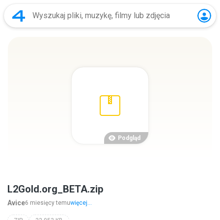
Podgląd
L2Gold.org_BETA.zip
Avice
6 miesięcy temu
więcej...