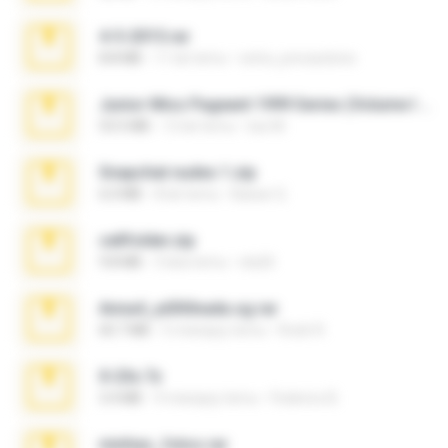
4-5-2015.rar
8.8 MB
11 lat temu
extra_precautions
Junior Miss Pageant 1999 Series (Volume I Part I NC 6).7z
53.5 MB
12 lat temu
luis M.
Snapchat nudes 1.zip
6.0 MB
8 lat temu
Baixar Q.
cellfolder.zip
9.8 MB
3 lata temu
ela26
Anna4_yd3t0nada.sg.rar
60.7 MB
5 miesięcy temu
Rodri R.
X-23x.7z
3.4 MB
9 miesięcy temu
Federico B.
minhas_fotos.rar