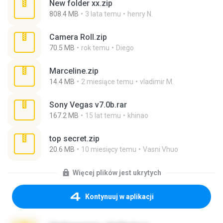
New folder xx.zip
808.4 MB
3 lata temu
henry N.
Camera Roll.zip
70.5 MB
rok temu
Diego
Marceline.zip
14.4 MB
2 miesiące temu
vladimir M.
Sony Vegas v7.0b.rar
167.2 MB
15 lat temu
khinao
top secret.zip
20.6 MB
10 miesięcy temu
Vasni Vhuo
Więcej plików jest ukrytych
Kontynuuj w aplikacji