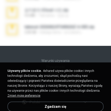
김지윤의 iCloud 사진.zip
9.6 MB
7 lat temu
성경 김.
takeout-20260624T040626Z-6-003.zip
2.00 GB
miesiąc temu
อรรถพงษ์ บ.
Warunki używania
Prywatność
Używamy plików cookie.
4shared używa plików cookie i innych
Wsparcie
technologii śledzenia, aby zrozumieć, skąd pochodzą nasi
Nie sprzedawaj moich danych osobowych
odwiedzający i poprawić Państwa doświadczenie przeglądania na
Nie udostępniaj moich danych osobowych
naszej Stronie. Korzystając z naszej Strony, wyrażają Państwo zgodę
na używanie przez nas plików cookie i innych technologii śledzenia.
Zmień moje preferencje
Polski
Zgadzam się