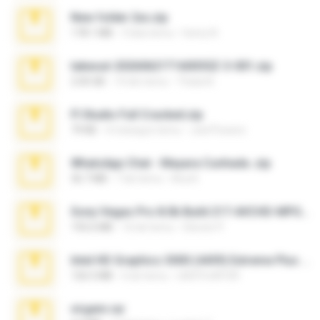
New folder 2xx.zip
178.1 MB
3 lata temu
henry N.
takeout-20260621T160055Z-3-001.zip
2.00 GB
14 dni temu
Thata N.
Fl Studio Full Cracked.zip
79 KB
4 miesiące temu
Joel Powers
WhatsApp Chat - Mayara Cunhada .zip
36.7 MB
7 lat temu
Ana K.
Sony Vegas Pro 8.0b Build 217-AVCHD-MPG-AC3 FIXED.7z
192.6 MB
16 lat temu
Steven P.
Intel HD Graphics 3000 (4459) Extreme Plus 2.0.zip
126.5 MB
6 lat temu
nIGHTmAYOR
virgem.rar