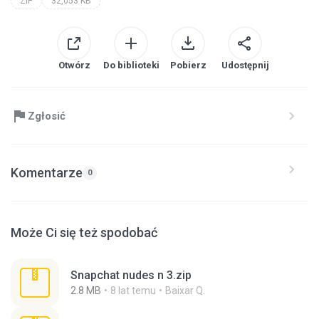
ZIP
32,053 KB
Otwórz
Do biblioteki
Pobierz
Udostępnij
Zgłosić
Komentarze
0
Może Ci się też spodobać
Snapchat nudes n 3.zip
2.8 MB
8 lat temu
Baixar Q.