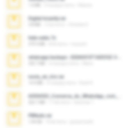
1.4 MB
3 miesiące temu
Rebeca
Digital Insanity.rar
3.8 MB
12 lat temu
Christian D.
hide vedio.7z
379.3 MB
8 lat temu
munna E.
whatsapp backups -20260410T160335Z-3-001.zip
335.7 MB
4 miesiące temu
Maria
novia_en_trio.rar
14.9 MB
5 miesięcy temu
Rodri R.
65536533_Conversa_do_WhatsApp_com_Meu_Esposo.zip
262.1 MB
17 dni temu
desomar T.
PBNuds.rar
1.04 GB
10 lat temu
gustavocs64