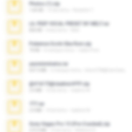
Photos (1).zip
1.60 GB
15 dni temu
Anacleto T.
LIL PEEP VOCAL PRESET BY MELT.rar
826 KB
4 lata temu
Melt ..
Pokemon Ecchi Gba Rom.zip
70 KB
4 miesiące temu
Caleb Price
yasminmineira.rar
647.5 MB
2 miesiące temu
letiro5708@fanchatu.com
@#16173@vladimir#!!!!!!.zip
2.6 MB
10 lat temu
vladimir M.
777.rar
2.0 MB
10 lat temu
vladimir M.
Sony Vegas Pro 13 (Pre-Cracked).zip
272.0 MB
10 lat temu
Mellicent D.