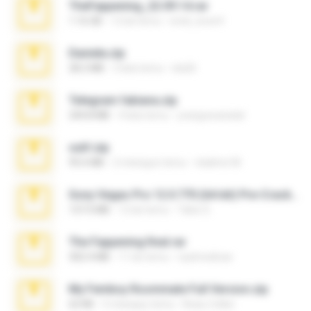
TheFappening_22.09.14.rar
1.16 GB
12 lat temu
erick_lover4
Daniela.zip
28.2 MB
3 lata temu
ela26
Telegram fabiana.zip
244.8 MB
4 lata temu
yrangravanatal
ouh!.zip
95.6 MB
2 miesiące temu
vladimir M.
Sony Vegas Pro 12.0.770 (64-bit) Pre-Cracked.zip
137.0 MB
12 lat temu
Tales S.
The Fappening final.rar
302.4 MB
11 lat temu
raulmedinax
My Femboy Roommate Full Version.zip
62 KB
5 miesięcy temu
Beau Collier