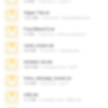
4.4 MB
17 lat temu
Lucinei 7.
Vegas 7.0a.rar
120.3 MB
15 lat temu
boyisadangerzone
Foxy Mama15.rar
9.5 MB
17 lat temu
extra_precautions
casal_voyeur.zip
20.8 MB
15 lat temu
netowescher
Achados sla.zip
220.0 MB
5 miesięcy temu
Lya K.
fotos_whasapp_lorena.rar
76.4 MB
4 lata temu
jose T.
milly.zip
31.0 MB
6 miesięcy temu
Milene M.