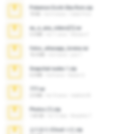
Pokemon Ecchi Gba Rom.zip
70 KB
há 4 meses
Caleb Price
eu_e_ana_videos[1].rar
5.5 MB
há 11 anos
Adriano F.
fotos_whasapp_lorena.rar
76.4 MB
há 4 anos
jose T.
Snapchat nudes 1.zip
6.0 MB
há 8 anos
Baixar Q.
777.rar
2.0 MB
há 10 anos
vladimir M.
Photos (1).zip
1.60 GB
há 15 dias
Anacleto T.
김지윤의 iCloud 사진.zip