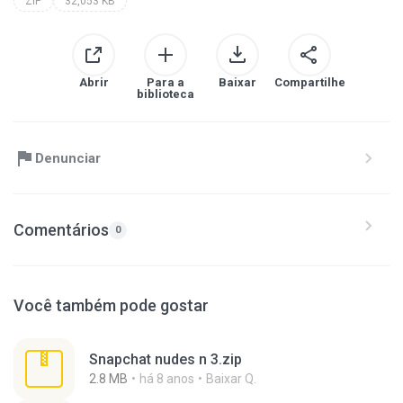
ZIP
32,053 KB
Abrir
Para a
Baixar
Compartilhe
biblioteca
Denunciar
Comentários
0
Você também pode gostar
Snapchat nudes n 3.zip
2.8 MB
há 8 anos
Baixar Q.