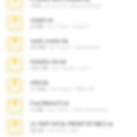
73 KB
há um mês
Maverick Mayer
virgem.rar
4.4 MB
há 17 anos
Lucinei 7.
casal_voyeur.zip
20.8 MB
há 15 anos
netowescher
Achados sla.zip
220.0 MB
há 5 meses
Lya K.
milly.zip
31.0 MB
há 6 meses
Milene M.
Foxy Mama15.rar
9.5 MB
há 17 anos
extra_precautions
LIL PEEP VOCAL PRESET BY MELT.rar
826 KB
há 4 anos
Melt ..