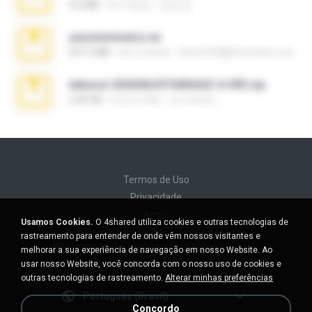
9.6 MB
há 7 anos
성경 김.
yasminmineira.rar
647.5 MB
há 2 meses
letiro5708@fanchatu.com
takeout-20260624T040626Z-6-003.zip
2.00 GB
há um mês
อรรถพงษ์ บ.
Termos de Uso
Privacidade
Apoio
Usamos Cookies.
O 4shared utiliza cookies e outras tecnologias de
Não venda minhas informações pessoais
rastreamento para entender de onde vêm nossos visitantes e
Não compartilhe minhas informações pessoais
melhorar a sua experiência de navegação em nosso Website. Ao
usar nosso Website, você concorda com o nosso uso de cookies e
outras tecnologias de rastreamento.
Alterar minhas preferências
Português (Brasil)
Concordo