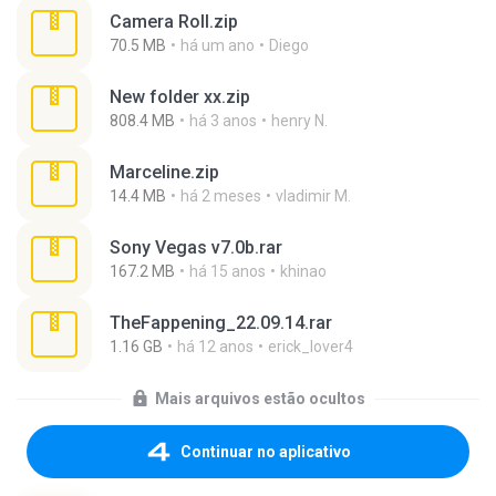
Camera Roll.zip
70.5 MB
há um ano
Diego
New folder xx.zip
808.4 MB
há 3 anos
henry N.
Marceline.zip
14.4 MB
há 2 meses
vladimir M.
Sony Vegas v7.0b.rar
167.2 MB
há 15 anos
khinao
TheFappening_22.09.14.rar
1.16 GB
há 12 anos
erick_lover4
Mais arquivos estão ocultos
Continuar no aplicativo