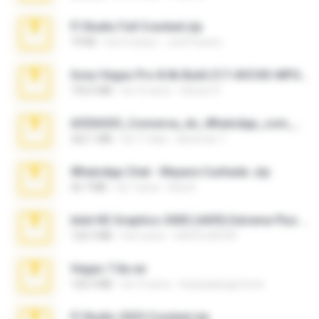
Fl Studio Full Cracked.zip
79 KB
há 4 meses
Joel Powers
Sony Vegas Pro 8.0b Build 217-AVCHD-MPG-AC3 FIXED.7z
192.6 MB
há 16 anos
Steven P.
65536533_Conversa_do_WhatsApp_com_Meu_Esposo.zip
262.1 MB
há 17 dias
desomar T.
WhatsApp Chat - Mayara Cunhada .zip
36.7 MB
há 7 anos
Ana K.
Intel HD Graphics 3000 (4459) Extreme Plus 2.0.zip
126.5 MB
há 6 anos
nIGHTmAYOR
Vegas 7.0a.rar
120.3 MB
há 15 anos
boyisadangerzone
Fl Studio 2025 Cracked.zip