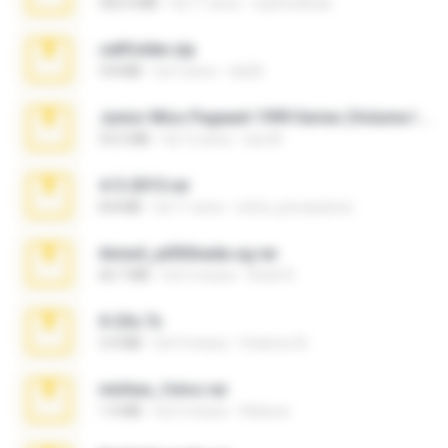
302.4 MB
há 11 anos
raulmedinax
cellfolder.zip
9.8 MB
há 3 anos
ela26
Junior Miss Pageant 1999 Series (Volume I Part I NC 6).7z
53.5 MB
há 12 anos
luis M.
4-5-2015.rar
8.8 MB
há 11 anos
extra_precautions
Anna4_yd3t0nada.sg.rar
60.7 MB
há 5 meses
Rodri R.
X-23x.7z
3.4 MB
há 9 meses
Federico B.
minhas_fotos.rar
1.4 MB
há 3 meses
Rebeca