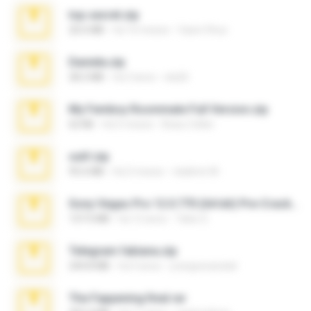
top secret.zip
20.6 MB
há 10 meses
Vasni Vhuo
Daniela.zip
28.2 MB
há 3 anos
ela26
My Femboy Roommate Full Version.zip
62 KB
há 5 meses
Beau Collier
ouh!.zip
95.6 MB
há 2 meses
vladimir M.
Sony Vegas Pro 12.0.770 (64-bit) Pre-Cracked.zip
137.0 MB
há 12 anos
Tales S.
Telegram fabiana.zip
244.8 MB
há 4 anos
yrangravanatal
The Fappening final.rar