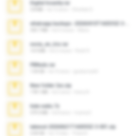
Digital Insanity.rar
3.8 MB
há 12 anos
Christian D.
whatsapp backups -20260410T160335Z-3-001.zip
335.7 MB
há 4 meses
Maria
novia_en_trio.rar
14.9 MB
há 5 meses
Rodri R.
PBNuds.rar
1.04 GB
há 10 anos
gustavocs64
New folder 2xx.zip
178.1 MB
há 3 anos
henry N.
hide vedio.7z
379.3 MB
há 8 anos
munna E.
takeout-20260621T160055Z-3-001.zip
2.00 GB
há 14 dias
Thata N.