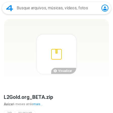
Visualizar
L2Gold.org_BETA.zip
Avice
6 meses atrás
mais...