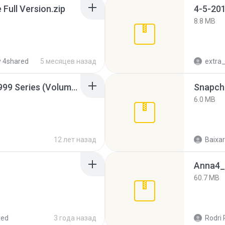
ull Version.zip
4-5-201
8.8 MB
 4shared
5 месяцев назад
Junior Miss Pageant 1999 Series (Volume I Part I NC 6).7z
Snapcha
6.0 MB
12 лет назад
Baixar
Anna4_
60.7 MB
red
3 года назад
Rodri 