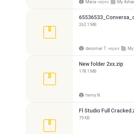
Maria
через
My 4sha
262.1 MB
desomar T.
через
My
New folder 2xx.zip
178.1 MB
henry N.
Fl Studio Full Cracked.
79 KB