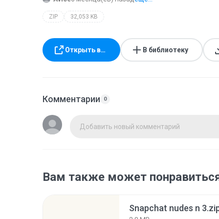
ZIP
32,053 KB
Открыть в…
В библиотеку
Комментарии
0
Добавить новый комментарий
Вам также может понравитьс
Snapchat nudes n 3.zi