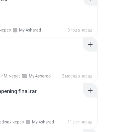
через
My 4shared
3 года назад
p
ir M.
через
My 4shared
2 месяца назад
pening final.rar
edinax
через
My 4shared
11 лет назад