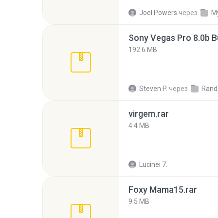
Joel Powers
через
M
192.6 MB
Steven P.
через
Rand
virgem.rar
4.4 MB
Lucinei 7.
Foxy Mama15.rar
9.5 MB