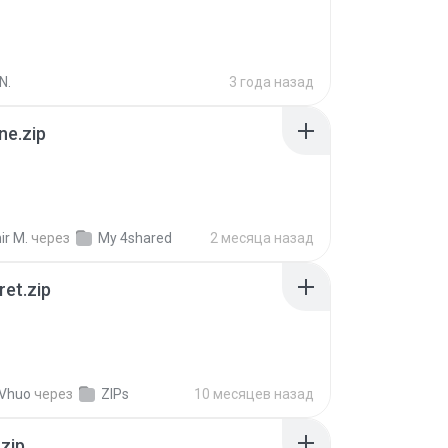
N.
3 года назад
ne.zip
ir M.
через
My 4shared
2 месяца назад
ret.zip
 Vhuo
через
ZIPs
10 месяцев назад
.zip