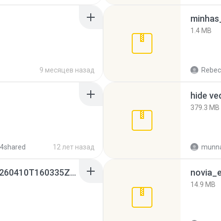
minhas_
1.4 MB
9 месяцев назад
Rebec
hide ve
379.3 MB
 4shared
12 лет назад
munna
whatsapp backups -20260410T160335Z-3-001.zip
novia_e
14.9 MB