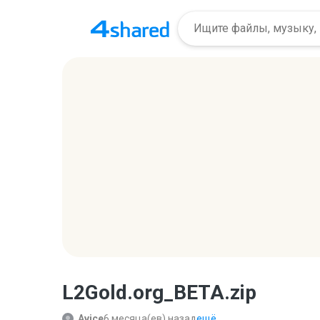
L2Gold.org_BETA.zip
Avice
6 месяца(ев) назад
ещё...