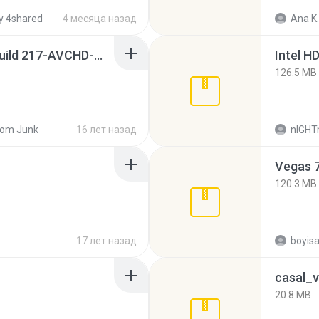
y 4shared
4 месяца назад
Ana K.
Sony Vegas Pro 8.0b Build 217-AVCHD-MPG-AC3 FIXED.7z
126.5 MB
om Junk
16 лет назад
nIGH
Vegas 7
120.3 MB
17 лет назад
casal_v
20.8 MB