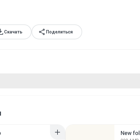
Скачать
Поделиться
я
p
New fol