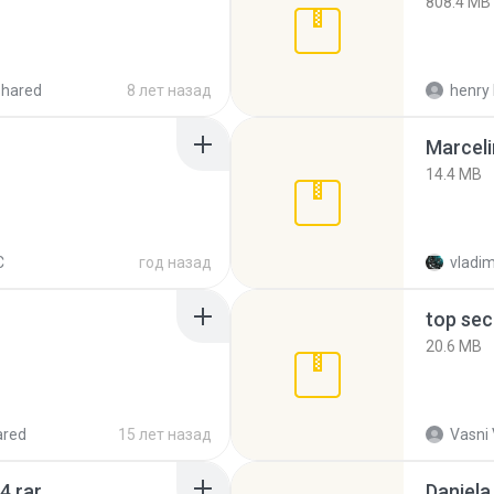
808.4 MB
shared
8 лет назад
henry 
Marceli
14.4 MB
C
год назад
vladim
top sec
20.6 MB
ared
15 лет назад
Vasni
4.rar
Daniela