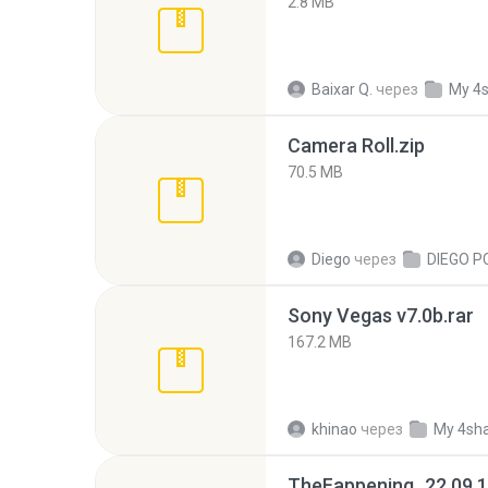
2.8 MB
Baixar Q.
через
My 4
Camera Roll.zip
70.5 MB
Diego
через
DIEGO P
Sony Vegas v7.0b.rar
167.2 MB
khinao
через
My 4sh
TheFappening_22.09.1