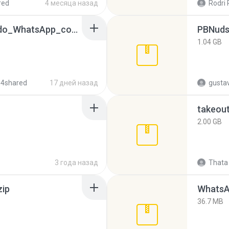
red
4 месяца назад
Rodri 
65536533_Conversa_do_WhatsApp_com_Meu_Esposo.zip
PBNuds
1.04 GB
 4shared
17 дней назад
gusta
takeou
2.00 GB
3 года назад
Thata 
zip
WhatsA
36.7 MB