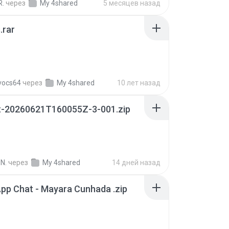
R.
через
My 4shared
5 месяцев назад
.rar
vocs64
через
My 4shared
10 лет назад
t-20260621T160055Z-3-001.zip
N.
через
My 4shared
14 дней назад
pp Chat - Mayara Cunhada .zip