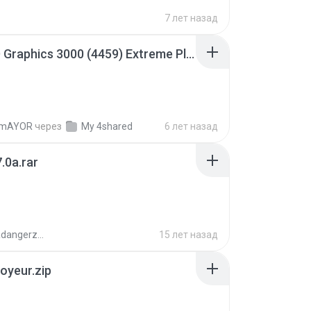
7 лет назад
Intel HD Graphics 3000 (4459) Extreme Plus 2.0.zip
TmAYOR
через
My 4shared
6 лет назад
.0a.rar
boyisadangerzone
15 лет назад
oyeur.zip