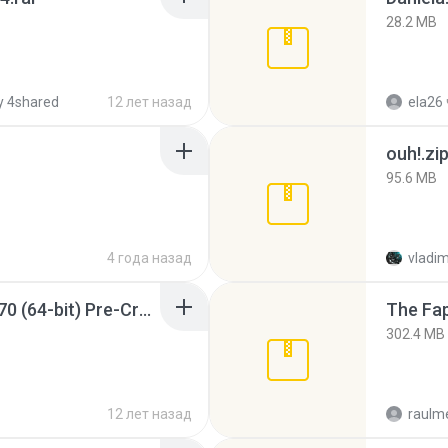
28.2 MB
 4shared
12 лет назад
ela26
ouh!.zi
95.6 MB
4 года назад
vladim
Sony Vegas Pro 12.0.770 (64-bit) Pre-Cracked.zip
The Fap
302.4 MB
12 лет назад
raulm