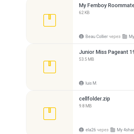
My Femboy Roommate F
62 KB
Beau Collier
через
My
53.5 MB
luis M.
cellfolder.zip
9.8 MB
ela26
через
My 4sha