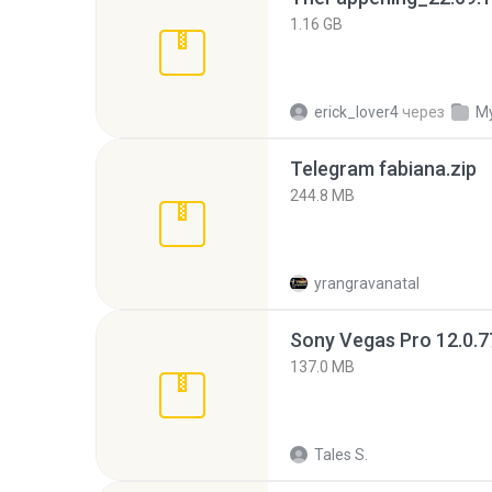
1.16 GB
erick_lover4
через
My
Telegram fabiana.zip
244.8 MB
yrangravanatal
137.0 MB
Tales S.