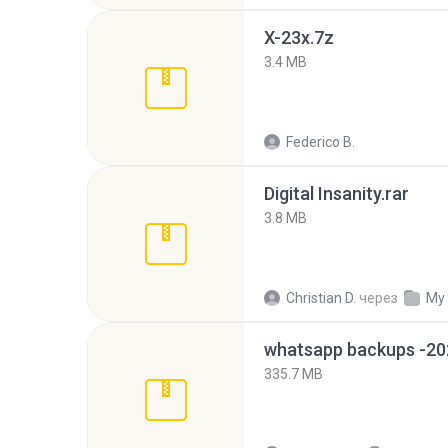
X-23x.7z
3.4 MB
Federico B.
Digital Insanity.rar
3.8 MB
Christian D.
через
My
335.7 MB