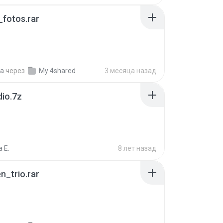
fotos.rar
a
через
My 4shared
3 месяца назад
dio.7z
 E.
8 лет назад
n_trio.rar