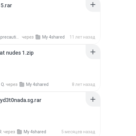
5.rar
extra_precautions
через
My 4shared
11 лет назад
t nudes 1.zip
 Q.
через
My 4shared
8 лет назад
yd3t0nada.sg.rar
R.
через
My 4shared
5 месяцев назад