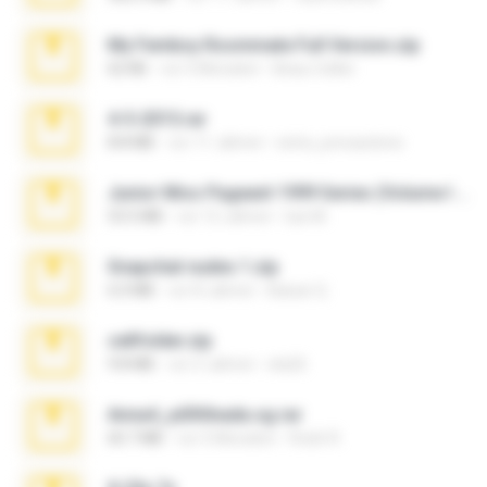
My Femboy Roommate Full Version.zip
62 KB
vor 5 Monaten
Beau Collier
4-5-2015.rar
8.8 MB
vor 11 Jahren
extra_precautions
Junior Miss Pageant 1999 Series (Volume I Part I NC 6).7z
53.5 MB
vor 12 Jahren
luis M.
Snapchat nudes 1.zip
6.0 MB
vor 8 Jahren
Baixar Q.
cellfolder.zip
9.8 MB
vor 3 Jahren
ela26
Anna4_yd3t0nada.sg.rar
60.7 MB
vor 5 Monaten
Rodri R.