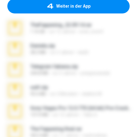
Weiter in der App
TheFappening_22.09.14.rar
1.16 GB
vor 12 Jahren
erick_lover4
Daniela.zip
28.2 MB
vor 3 Jahren
ela26
Telegram fabiana.zip
244.8 MB
vor 4 Jahren
yrangravanatal
ouh!.zip
95.6 MB
vor 2 Monaten
vladimir M.
Sony Vegas Pro 12.0.770 (64-bit) Pre-Cracked.zip
137.0 MB
vor 12 Jahren
Tales S.
The Fappening final.rar
302.4 MB
vor 11 Jahren
raulmedinax