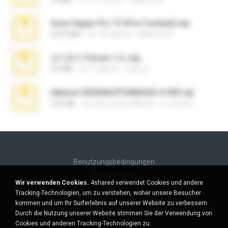
Sony Vegas Pro 13 (Pre-Cracked).zip
272.0 MB
vor 10 Jahren
Mellicent D.
김지윤의 iCloud 사진.zip
9.6 MB
vor 7 Jahren
성경 김.
takeout-20260624T040626Z-6-003.zip
2.00 GB
vor etwa einem Monat
อรรถพงษ์ บ.
Benutzungsbedingungen
Privatsphäre
Wir verwenden Cookies.
4shared verwendet Cookies und andere
Support
Tracking-Technologien, um zu verstehen, woher unsere Besucher
Meine persönlichen Daten nicht verkaufen
kommen und um Ihr Surferlebnis auf unserer Website zu verbessern.
Meine persönlichen Daten nicht weitergeben
Durch die Nutzung unserer Website stimmen Sie der Verwendung von
Cookies und anderen Tracking-Technologien zu.