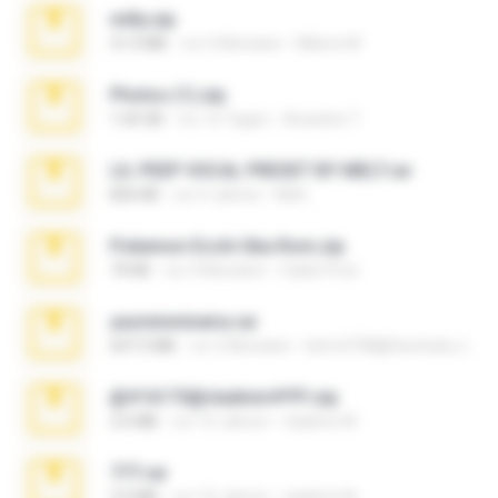
milly.zip
31.0 MB
vor 6 Monaten
Milene M.
Photos (1).zip
1.60 GB
vor 16 Tagen
Anacleto T.
LIL PEEP VOCAL PRESET BY MELT.rar
826 KB
vor 4 Jahren
Melt ..
Pokemon Ecchi Gba Rom.zip
70 KB
vor 4 Monaten
Caleb Price
yasminmineira.rar
647.5 MB
vor 2 Monaten
letiro5708@fanchatu.com
@#16173@vladimir#!!!!!!.zip
2.6 MB
vor 10 Jahren
vladimir M.
777.rar
2.0 MB
vor 10 Jahren
vladimir M.