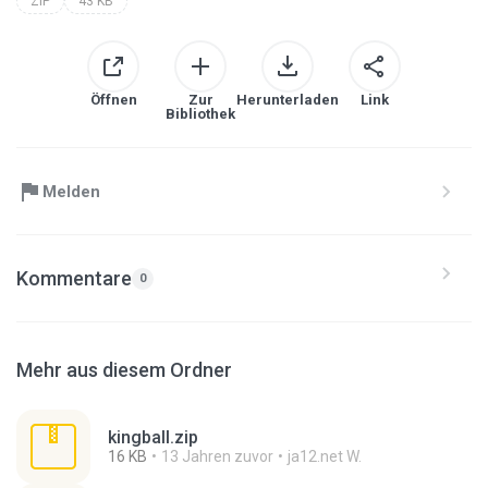
ZIP
43 KB
Öffnen
Zur
Herunterladen
Link
Bibliothek
Melden
Kommentare
0
Mehr aus diesem Ordner
kingball.zip
16 KB
13 Jahren zuvor
ja12.net W.