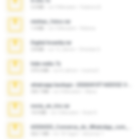
X-23x.7z
3.4 MB
vor 9 Monaten
Federico B.
minhas_fotos.rar
1.4 MB
vor 3 Monaten
Rebeca
Digital Insanity.rar
3.8 MB
vor 12 Jahren
Christian D.
hide vedio.7z
379.3 MB
vor 8 Jahren
munna E.
whatsapp backups -20260410T160335Z-3-001.zip
335.7 MB
vor 4 Monaten
Maria
novia_en_trio.rar
14.9 MB
vor 5 Monaten
Rodri R.
65536533_Conversa_do_WhatsApp_com_Meu_Esposo.zip
262.1 MB
vor 18 Tagen
desomar T.