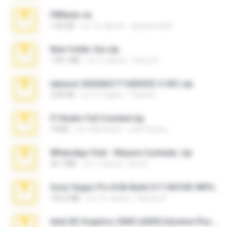
PBNuds.rar
1.04 GB
vor 10 Jahren
gustavocs64
New folder 2xx.zip
178.1 MB
vor 3 Jahren
henry N.
takeout-20260621T160055Z-3-001.zip
2.00 GB
vor 15 Tagen
Thata N.
Fl Studio Full Cracked.zip
79 KB
vor 4 Monaten
Joel Powers
WhatsApp Chat - Mayara Cunhada .zip
36.7 MB
vor 7 Jahren
Ana K.
Sony Vegas Pro 8.0b Build 217-AVCHD-MPG-AC3 FIXED.7z
192.6 MB
vor 16 Jahren
Steven P.
Intel HD Graphics 3000 (4459) Extreme Plus 2.0.zip