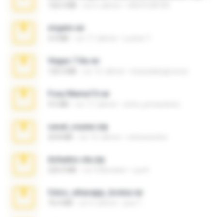
126.5 MB
vor 6 Jahren
nIGHTmAYOR
virgem.rar
4.4 MB
vor 17 Jahren
Lucinei 7.
Vegas 7.0a.rar
120.3 MB
vor 15 Jahren
boyisadangerzone
Foxy Mama15.rar
9.5 MB
vor 17 Jahren
extra_precautions
casal_voyeur.zip
20.8 MB
vor 15 Jahren
netowescher
Achados sla.zip
220.0 MB
vor 5 Monaten
Lya K.
fotos_whasapp_lorena.rar
76.4 MB
vor 4 Jahren
jose T.