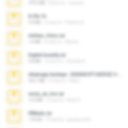
379.3 MB
8 anni fa
munna E.
X-23x.7z
3.4 MB
9 mesi fa
Federico B.
minhas_fotos.rar
1.4 MB
3 mesi fa
Rebeca
Digital Insanity.rar
3.8 MB
12 anni fa
Christian D.
whatsapp backups -20260410T160335Z-3-001.zip
335.7 MB
4 mesi fa
Maria
novia_en_trio.rar
14.9 MB
5 mesi fa
Rodri R.
PBNuds.rar
1.04 GB
10 anni fa
gustavocs64