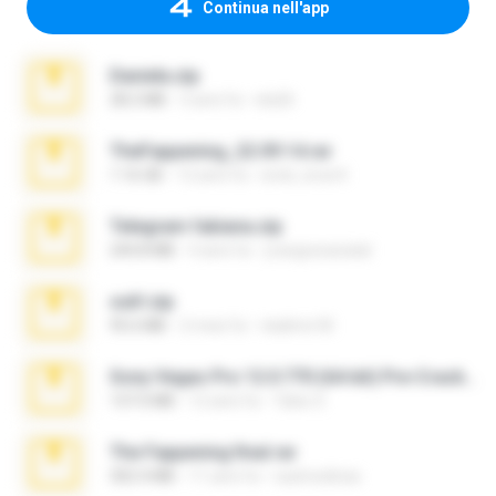
Continua nell'app
Daniela.zip
28.2 MB
3 anni fa
ela26
TheFappening_22.09.14.rar
1.16 GB
12 anni fa
erick_lover4
Telegram fabiana.zip
244.8 MB
4 anni fa
yrangravanatal
ouh!.zip
95.6 MB
2 mesi fa
vladimir M.
Sony Vegas Pro 12.0.770 (64-bit) Pre-Cracked.zip
137.0 MB
12 anni fa
Tales S.
The Fappening final.rar
302.4 MB
11 anni fa
raulmedinax