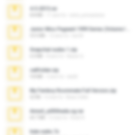
4-5-2015.rar
8.8 MB
11 anni fa
extra_precautions
Junior Miss Pageant 1999 Series (Volume I Part I NC 6).7z
53.5 MB
12 anni fa
luis M.
Snapchat nudes 1.zip
6.0 MB
8 anni fa
Baixar Q.
cellfolder.zip
9.8 MB
3 anni fa
ela26
My Femboy Roommate Full Version.zip
62 KB
5 mesi fa
Beau Collier
Anna4_yd3t0nada.sg.rar
60.7 MB
5 mesi fa
Rodri R.
hide vedio.7z