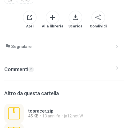
ZIP
43 KB
Apri
Alla libreria
Scarica
Condividi
Segnalare
Commenti
0
Altro da questa cartella
topracer.zip
45 KB
13 anni fa
ja12.net W.