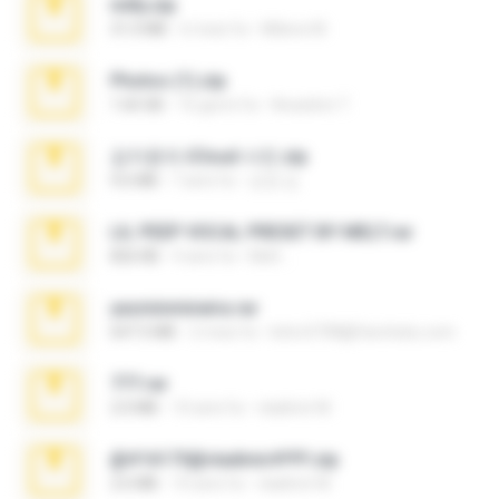
milly.zip
31.0 MB
6 mesi fa
Milene M.
Photos (1).zip
1.60 GB
16 giorni fa
Anacleto T.
김지윤의 iCloud 사진.zip
9.6 MB
7 anni fa
성경 김.
LIL PEEP VOCAL PRESET BY MELT.rar
826 KB
4 anni fa
Melt ..
yasminmineira.rar
647.5 MB
2 mesi fa
letiro5708@fanchatu.com
777.rar
2.0 MB
10 anni fa
vladimir M.
@#16173@vladimir#!!!!!!.zip
2.6 MB
10 anni fa
vladimir M.