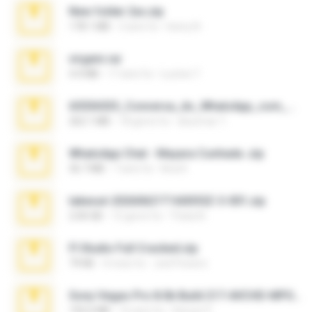
New folder 2xx.zip
178.1 MB
3 anni fa
henry N.
virgem.rar
4.4 MB
17 anni fa
Lucinei 7.
65536533_Conversa_do_WhatsApp_com_Meu_Esposo.zip
262.1 MB
18 giorni fa
desomar T.
WhatsApp Chat - Mayara Cunhada .zip
36.7 MB
7 anni fa
Ana K.
takeout-20260621T160055Z-3-001.zip
2.00 GB
15 giorni fa
Thata N.
Fl Studio Full Cracked.zip
79 KB
4 mesi fa
Joel Powers
Sony Vegas Pro 8.0b Build 217-AVCHD-MPG-AC3 FIXED.7z
192.6 MB
16 anni fa
Steven P.