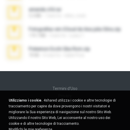
amanda sfd.rar
5.2 MB
7 anni fa
elton_roots
Fotografias em iCloud de Ana julia Silva.zip
174.7 MB
3 anni fa
Luany T.
Pokemon Ecchi Gba Rom.zip
70 KB
4 mesi fa
Caleb Price
Termini d'Uso
Privacy
Utilizziamo i cookie.
4shared utilizza i cookie e altre tecnologie di
Supporto
tracciamento per capire da dove provengono i nostri visitatori e
Non venda le mie informazioni personali
migliorare la Sua esperienza di navigazione sul nostro Sito Web.
Non condivida le mie informazioni personali
Utilizzando il nostro Sito Web, Lei acconsente al nostro uso dei
cookie e di altre tecnologie di tracciamento.
Modifichi le mie preferenze