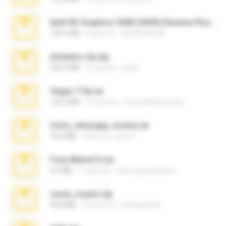
Intel HD Graphics 3000 (4459) Extreme Plus 2.0.zip
126.5 MB
6 anni fa
nIGHTmAYOR
Achados sla.zip
220.0 MB
5 mesi fa
Lya K.
Vegas 7.0a.rar
120.3 MB
15 anni fa
boyisadangerzone
fotos_whasapp_lorena.rar
76.4 MB
4 anni fa
jose T.
Foxy Mama15.rar
9.5 MB
17 anni fa
extra_precautions
casal_voyeur.zip
20.8 MB
15 anni fa
netowescher