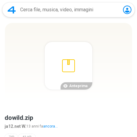
Anteprima
dowild.zip
ja12.net W.
13 anni fa
ancora...