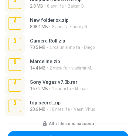
2.8 MB
8 anni fa
Baixar Q.
New folder xx.zip
808.4 MB
3 anni fa
henry N.
Camera Roll.zip
70.5 MB
circa un anno fa
Diego
Marceline.zip
14.4 MB
2 mesi fa
vladimir M.
Sony Vegas v7.0b.rar
167.2 MB
15 anni fa
khinao
top secret.zip
20.6 MB
10 mesi fa
Vasni Vhuo
Altri file sono nascosti