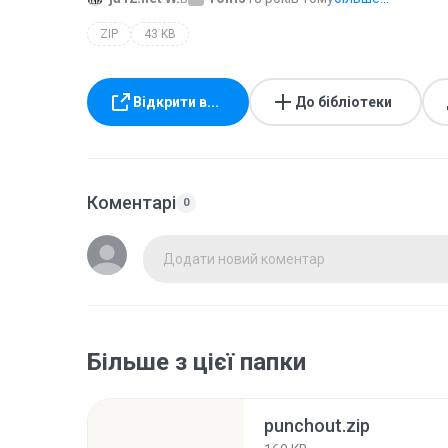
ZIP
43 KB
Відкрити в...
До бібліотеки
Коментарі
0
Додати новий коментар
Більше з цієї папки
punchout.zip