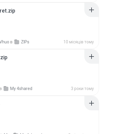
ret.zip
 Vhuo
в
ZIPs
10 місяців тому
.zip
в
My 4shared
3 роки тому
p