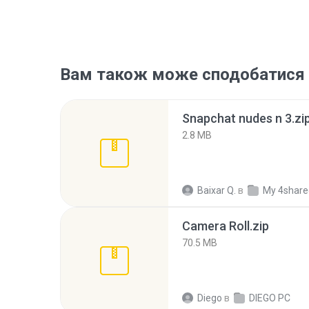
Вам також може сподобатися
Snapchat nudes n 3.zi
2.8 MB
Baixar Q.
в
My 4share
Camera Roll.zip
70.5 MB
Diego
в
DIEGO PC