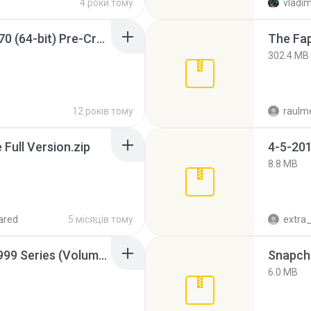
4 роки тому
vladim
Sony Vegas Pro 12.0.770 (64-bit) Pre-Cracked.zip
The Fap
302.4 MB
12 років тому
raulm
ull Version.zip
4-5-201
8.8 MB
ared
5 місяців тому
Junior Miss Pageant 1999 Series (Volume I Part I NC 6).7z
Snapcha
6.0 MB