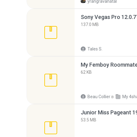
yrangravanatal
137.0 MB
Tales S.
My Femboy Roommate F
62 KB
Beau Collier
в
My 4sh
53.5 MB