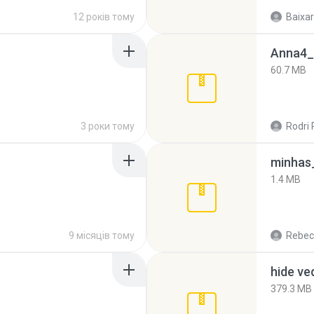
12 років тому
Baixar
Anna4_
60.7 MB
3 роки тому
Rodri 
minhas_
1.4 MB
9 місяців тому
Rebec
hide ve
379.3 MB