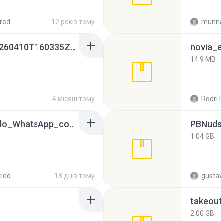
red
12 років тому
munna
whatsapp backups -20260410T160335Z-3-001.zip
novia_e
14.9 MB
4 місяці тому
Rodri 
65536533_Conversa_do_WhatsApp_com_Meu_Esposo.zip
PBNuds
1.04 GB
red
18 днів тому
gusta
takeou
2.00 GB