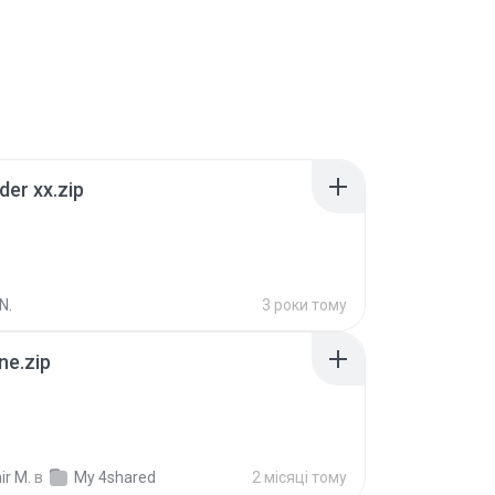
der xx.zip
N.
3 роки тому
ne.zip
ir M.
в
My 4shared
2 місяці тому