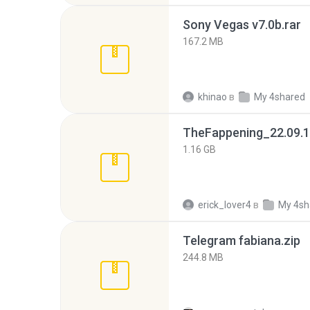
Sony Vegas v7.0b.rar
167.2 MB
khinao
в
My 4shared
TheFappening_22.09.1
1.16 GB
erick_lover4
в
My 4sh
Telegram fabiana.zip
244.8 MB