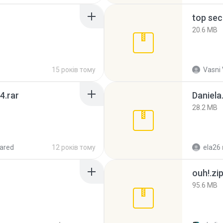
top sec
20.6 MB
15 років тому
Vasni
4.rar
Daniela
28.2 MB
ared
12 років тому
ela26
ouh!.zi
95.6 MB