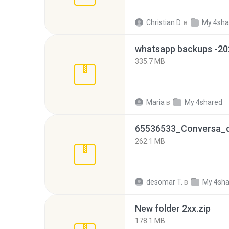
Christian D.
в
My 4sha
335.7 MB
Maria
в
My 4shared
262.1 MB
desomar T.
в
My 4sha
New folder 2xx.zip
178.1 MB