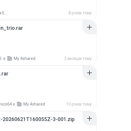
 E.
8 років тому
n_trio.rar
R.
в
My 4shared
5 місяців тому
.rar
vocs64
в
My 4shared
10 років тому
t-20260621T160055Z-3-001.zip