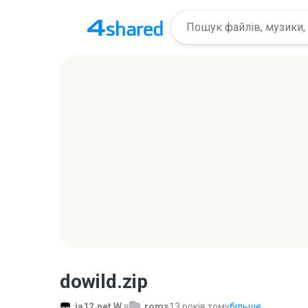
dowild.zip
ja12.net W.
в
roms
13 років тому
більше...