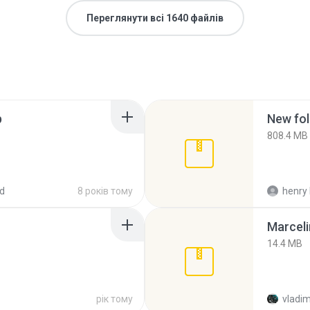
Переглянути всі 1640 файлів
p
New fol
808.4 MB
d
8 років тому
henry 
Marceli
14.4 MB
рік тому
vladim