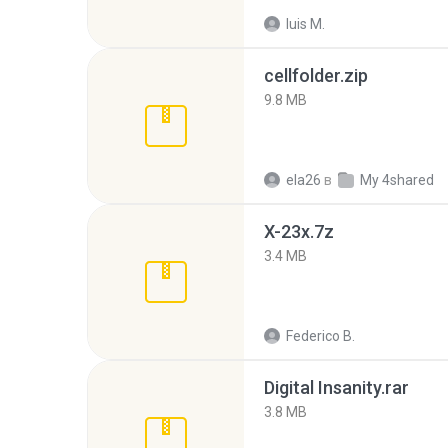
luis M.
cellfolder.zip
9.8 MB
ela26
в
My 4shared
X-23x.7z
3.4 MB
Federico B.
Digital Insanity.rar
3.8 MB