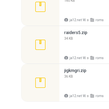
160 KB
ja12.net W.
в
roms
raiders5.zip
34 KB
ja12.net W.
в
roms
jigkmgri.zip
36 KB
ja12.net W.
в
roms