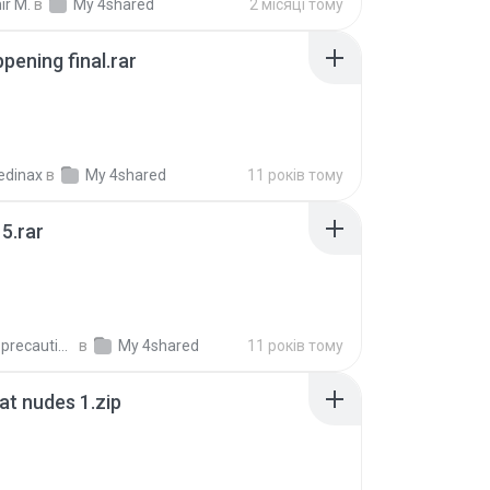
ir M.
в
My 4shared
2 місяці тому
pening final.rar
edinax
в
My 4shared
11 років тому
5.rar
extra_precautions
в
My 4shared
11 років тому
t nudes 1.zip