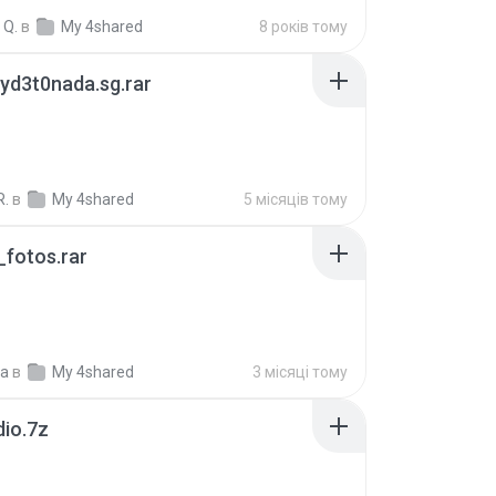
 Q.
в
My 4shared
8 років тому
yd3t0nada.sg.rar
R.
в
My 4shared
5 місяців тому
fotos.rar
a
в
My 4shared
3 місяці тому
dio.7z