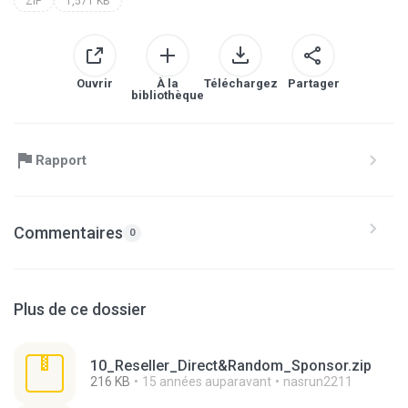
ZIP
1,571 KB
Ouvrir
À la
Téléchargez
Partager
bibliothèque
Rapport
Commentaires
0
Plus de ce dossier
10_Reseller_Direct&Random_Sponsor.zip
216 KB
15 années auparavant
nasrun2211