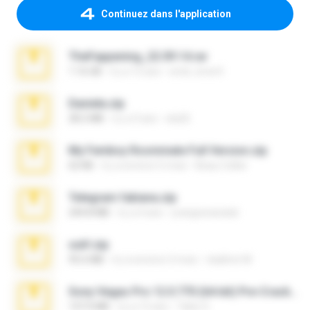
Continuez dans l'application
TheFappening_22.09.14.rar
1.16 GB
il y a 12 ans
erick_lover4
Daniela.zip
28.2 MB
il y a 3 ans
ela26
My Femboy Roommate Full Version.zip
62 KB
il y a environ 5 mois
Beau Collier
Telegram fabiana.zip
244.8 MB
il y a 4 ans
yrangravanatal
ouh!.zip
95.6 MB
il y a environ 2 mois
vladimir M.
Sony Vegas Pro 12.0.770 (64-bit) Pre-Cracked.zip
137.0 MB
il y a 12 ans
Tales S.