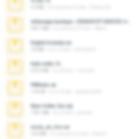
X-23x.7z
3.4 MB
il y a environ 9 mois
Federico B.
whatsapp backups -20260410T160335Z-3-001.zip
335.7 MB
il y a environ 4 mois
Maria
Digital Insanity.rar
3.8 MB
il y a 12 ans
Christian D.
hide vedio.7z
379.3 MB
il y a 8 ans
munna E.
PBNuds.rar
1.04 GB
il y a 10 ans
gustavocs64
New folder 2xx.zip
178.1 MB
il y a 3 ans
henry N.
novia_en_trio.rar
14.9 MB
il y a environ 5 mois
Rodri R.