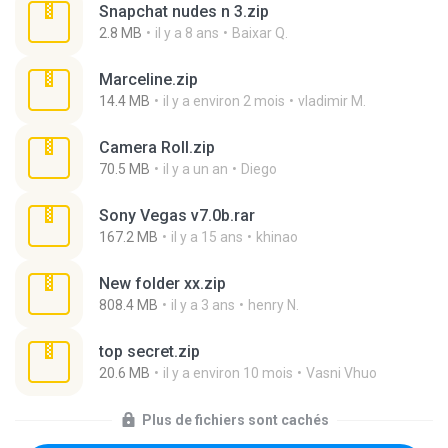
Snapchat nudes n 3.zip
2.8 MB
il y a 8 ans
Baixar Q.
Marceline.zip
14.4 MB
il y a environ 2 mois
vladimir M.
Camera Roll.zip
70.5 MB
il y a un an
Diego
Sony Vegas v7.0b.rar
167.2 MB
il y a 15 ans
khinao
New folder xx.zip
808.4 MB
il y a 3 ans
henry N.
top secret.zip
20.6 MB
il y a environ 10 mois
Vasni Vhuo
Plus de fichiers sont cachés