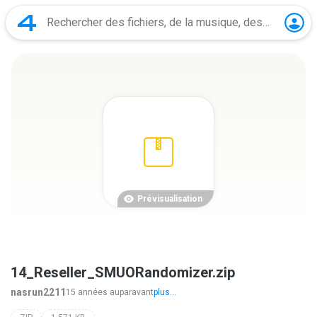
Prévisualisation
14_Reseller_SMUORandomizer.zip
nasrun2211
15 années auparavant
plus...