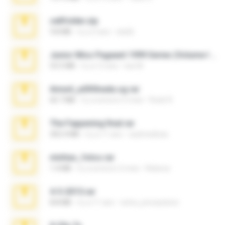
cellfolder.zip
9.8 MB
il y a 3 ans
ela26
Junior Miss Pageant 1999 Series (Volume I Part I NC 6).7z
53.5 MB
il y a 12 ans
luis M.
Anna4_yd3t0nada.sg.rar
60.7 MB
il y a environ 5 mois
Rodri R.
The Fappening final.rar
302.4 MB
il y a 11 ans
raulmedinax
minhas_fotos.rar
1.4 MB
il y a environ 2 mois
Rebeca
4-5-2015.rar
8.8 MB
il y a 11 ans
extra_precautions