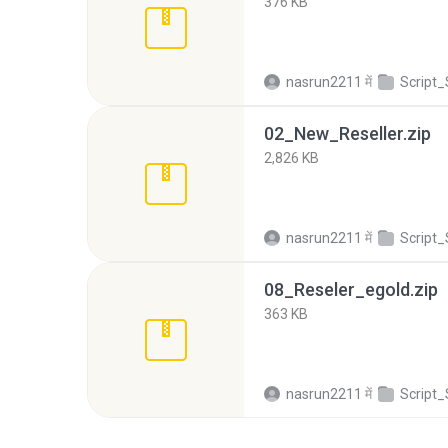
376 KB
nasrun2211
में
Script_Sell
02_New_Reseller.zip
2,826 KB
nasrun2211
में
Script_Sell
08_Reseler_egold.zip
363 KB
nasrun2211
में
Script_Sell