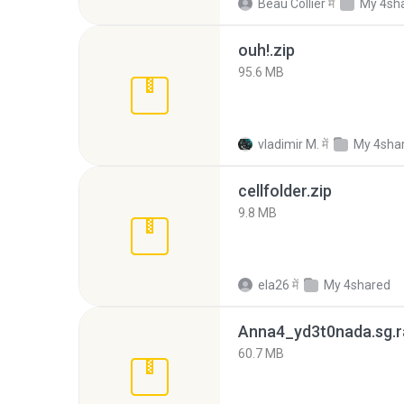
Beau Collier
में
My 4sh
ouh!.zip
95.6 MB
vladimir M.
में
My 4sha
cellfolder.zip
9.8 MB
ela26
में
My 4shared
Anna4_yd3t0nada.sg.r
60.7 MB