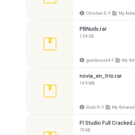
Christian D.
में
My 4sha
PBNuds.rar
1.04 GB
gustavocs64
में
My 4s
novia_en_trio.rar
14.9 MB
Rodri R.
में
My 4shared
Fl Studio Full Cracked.
79 KB