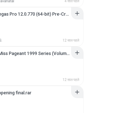
ravanatal
4 साल पहले
Sony Vegas Pro 12.0.770 (64-bit) Pre-Cracked.zip
S.
12 साल पहले
Junior Miss Pageant 1999 Series (Volume I Part I NC 6).7z
12 साल पहले
pening final.rar