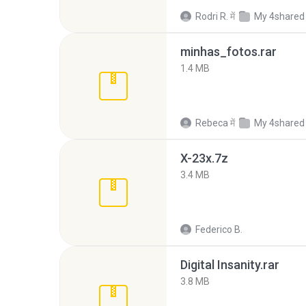
Rodri R.
में
My 4shared
minhas_fotos.rar
1.4 MB
Rebeca
में
My 4shared
X-23x.7z
3.4 MB
Federico B.
Digital Insanity.rar
3.8 MB