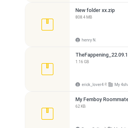
New folder xx.zip
808.4 MB
henry N.
TheFappening_22.09.1
1.16 GB
erick_lover4
में
My 4sh
My Femboy Roommate F
62 KB