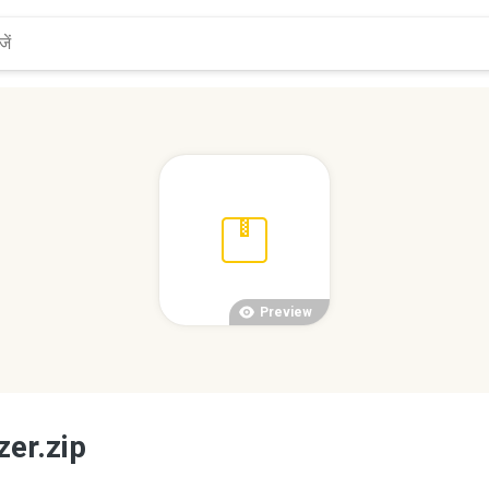
Preview
er.zip
.