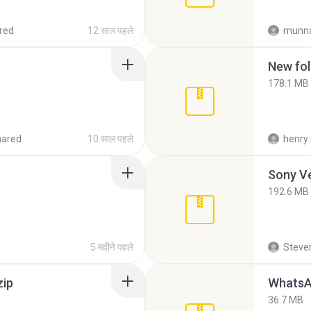
red
12 साल पहले
munna
New fol
178.1 MB
hared
10 साल पहले
henry 
192.6 MB
5 महीने पहले
Steven
zip
WhatsA
36.7 MB