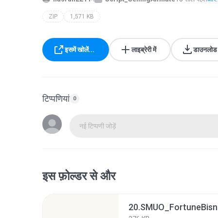
ZIP
1,571 KB
इसमें खोलें...
लाइब्रेरी में
डाउनलोड क
टिप्पणियां
0
नई टिप्पणी जोड़ें
इस फ़ोल्डर से और
20.SMUO_FortuneBisni