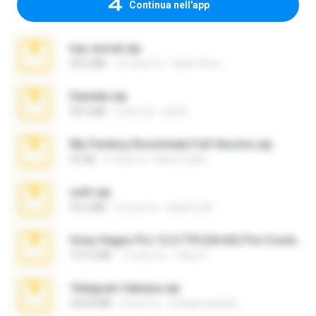
Continua nell'app
top secret.zip
20.6 MB
10 mesi fa
Vasni Vhuo
Daniela.zip
28.2 MB
3 anni fa
ela26
My Femboy Roommate Full Version.zip
62 KB
5 mesi fa
Beau Collier
ouh!.zip
95.6 MB
2 mesi fa
vladimir M.
Sony Vegas Pro 12.0.770 (64-bit) Pre-Cracked.zip
137.0 MB
12 anni fa
Tales S.
Telegram fabiana.zip
244.8 MB
4 anni fa
yrangravanatal