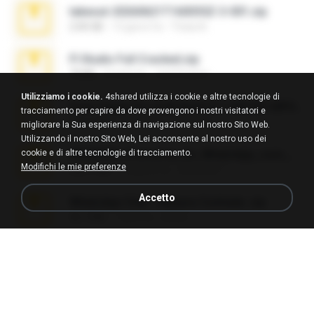
takeout-20260621T160055Z-3-001.zip
2.00 GB
13 giorni fa
Thata N.
Fl Studio Full Cracked.zip
79 KB
4 mesi fa
Joel Powers
Utilizziamo i cookie.
4shared utilizza i cookie e altre tecnologie di
Sony Vegas Pro 8.0b Build 217-AVCHD-MPG-AC3 FIXED.7z
tracciamento per capire da dove provengono i nostri visitatori e
192.6 MB
16 anni fa
Steven P.
migliorare la Sua esperienza di navigazione sul nostro Sito Web.
Utilizzando il nostro Sito Web, Lei acconsente al nostro uso dei
cookie e di altre tecnologie di tracciamento.
65536533_Conversa_do_WhatsApp_com_Meu_Esposo.zip
Modifichi le mie preferenze
262.1 MB
16 giorni fa
desomar T.
Accetto
WhatsApp Chat - Mayara Cunhada .zip
36.7 MB
7 anni fa
Ana K.
Intel HD Graphics 3000 (4459) Extreme Plus 2.0.zip
126.5 MB
6 anni fa
nIGHTmAYOR
Vegas 7.0a.rar
120.3 MB
15 anni fa
boyisadangerzone