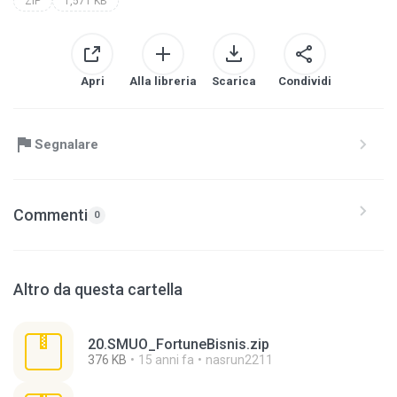
ZIP
1,571 KB
Apri
Alla libreria
Scarica
Condividi
Segnalare
Commenti
0
Altro da questa cartella
20.SMUO_FortuneBisnis.zip
376 KB
15 anni fa
nasrun2211