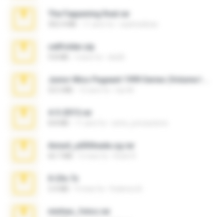
The Fappening final.rar
302.4 MB
11 anni fa
raulmedinax
cellfolder.zip
9.8 MB
3 anni fa
ela26
Junior Miss Pageant 1999 Series (Volume I Part I NC 6).7z
53.5 MB
12 anni fa
luis M.
4-5-2015.rar
8.8 MB
11 anni fa
extra_precautions
Anna4_yd3t0nada.sg.rar
60.7 MB
5 mesi fa
Rodri R.
X-23x.7z
3.4 MB
9 mesi fa
Federico B.
minhas_fotos.rar