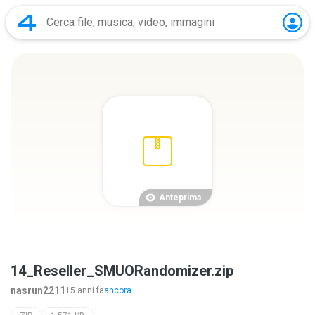
Anteprima
14_Reseller_SMUORandomizer.zip
nasrun2211
15 anni fa
ancora...