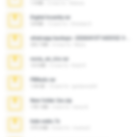
1.4 MB
2 mesi fa
Rebeca
Digital Insanity.rar
3.8 MB
12 anni fa
Christian D.
whatsapp backups -20260410T160335Z-3-001.zip
335.7 MB
4 mesi fa
Maria
novia_en_trio.rar
14.9 MB
5 mesi fa
Rodri R.
PBNuds.rar
1.04 GB
10 anni fa
gustavocs64
New folder 2xx.zip
178.1 MB
3 anni fa
henry N.
hide vedio.7z
379.3 MB
8 anni fa
munna E.