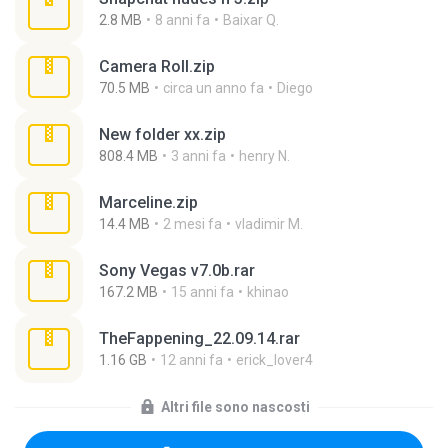
2.8 MB
8 anni fa
Baixar Q.
Camera Roll.zip
70.5 MB
circa un anno fa
Diego
New folder xx.zip
808.4 MB
3 anni fa
henry N.
Marceline.zip
14.4 MB
2 mesi fa
vladimir M.
Sony Vegas v7.0b.rar
167.2 MB
15 anni fa
khinao
TheFappening_22.09.14.rar
1.16 GB
12 anni fa
erick_lover4
Altri file sono nascosti