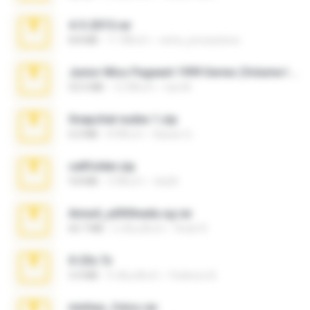
4-5-2015.rar
8.8 MB
11 ปีที่แล้ว
extra_precautions
Junior Miss Pageant 1999 Series (Volume I Part I NC 6).7z
53.5 MB
12 ปีที่แล้ว
luis M.
Snapchat nudes 1.zip
6.0 MB
8 ปีที่แล้ว
Baixar Q.
cellfolder.zip
9.8 MB
3 ปีที่แล้ว
ela26
Anna4_yd3t0nada.sg.rar
60.7 MB
5 เดือนที่แล้ว
Rodri R.
X-23x.7z
3.4 MB
9 เดือนที่แล้ว
Federico B.
minhas_fotos.rar