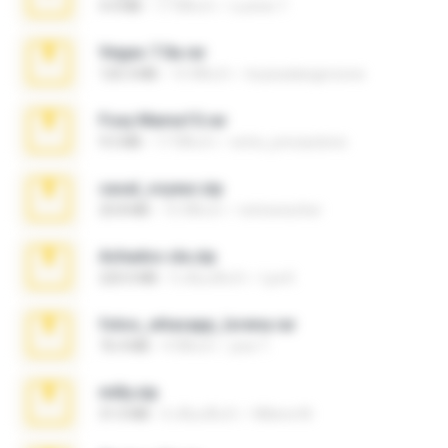
4.4 MB
17 ปีที่แล้ว
Lucinei 7.
Vegas 7.0a.rar
120.3 MB
15 ปีที่แล้ว
boyisadangerzone
Foxy Mama15.rar
9.5 MB
17 ปีที่แล้ว
extra_precautions
casal_voyeur.zip
20.8 MB
15 ปีที่แล้ว
netowescher
Achados sla.zip
220.0 MB
5 เดือนที่แล้ว
Lya K.
fotos_whasapp_lorena.rar
76.4 MB
4 ปีที่แล้ว
jose T.
milly.zip
31.0 MB
6 เดือนที่แล้ว
Milene M.