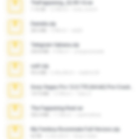
TheFappening_22.09.14.rar
1.16 GB
12 ปีที่แล้ว
erick_lover4
Daniela.zip
28.2 MB
3 ปีที่แล้ว
ela26
Telegram fabiana.zip
244.8 MB
4 ปีที่แล้ว
yrangravanatal
ouh!.zip
95.6 MB
2 เดือนที่แล้ว
vladimir M.
Sony Vegas Pro 12.0.770 (64-bit) Pre-Cracked.zip
137.0 MB
12 ปีที่แล้ว
Tales S.
The Fappening final.rar
302.4 MB
11 ปีที่แล้ว
raulmedinax
My Femboy Roommate Full Version.zip
62 KB
5 เดือนที่แล้ว
Beau Collier