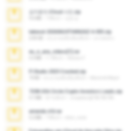
김지윤의 iCloud 사진.zip
9.6 MB
7 ปีที่แล้ว
성경 김.
takeout-20260624T040626Z-6-003.zip
2.00 GB
ประมาณหนึ่งเดือนที่แล้ว
อรรถพงษ์ บ.
eu_e_ana_videos[1].rar
5.5 MB
11 ปีที่แล้ว
Adriano F.
Fl Studio 2025 Cracked.zip
73 KB
ประมาณหนึ่งเดือนที่แล้ว
Maverick Mayer
7258 USA Circle Crypto Investors Leads.zip
3.1 MB
23 วันที่แล้ว
cmqadeer@786786786
amanda sfd.rar
5.2 MB
7 ปีที่แล้ว
elton_roots