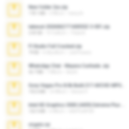
New folder 2xx.zip
178.1 MB
3 ปีที่แล้ว
henry N.
takeout-20260621T160055Z-3-001.zip
2.00 GB
14 วันที่แล้ว
Thata N.
Fl Studio Full Cracked.zip
79 KB
4 เดือนที่แล้ว
Joel Powers
WhatsApp Chat - Mayara Cunhada .zip
36.7 MB
7 ปีที่แล้ว
Ana K.
Sony Vegas Pro 8.0b Build 217-AVCHD-MPG-AC3 FIXED.7z
192.6 MB
16 ปีที่แล้ว
Steven P.
Intel HD Graphics 3000 (4459) Extreme Plus 2.0.zip
126.5 MB
6 ปีที่แล้ว
nIGHTmAYOR
virgem.rar