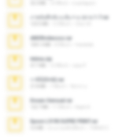
32.3 MB
10 ปีที่แล้ว
b.auttaporn
ภาพบันทึกลับ ม.ต้น + ม.ปลาย 1-7.rar
123.5 MB
12 ปีที่แล้ว
Chut-35
AMORvideosss.rar
1001.3 MB
8 ปีที่แล้ว
frandede
Intima.zip
47.7 MB
12 ปีที่แล้ว
seyo P.
ราชินี25+62.rar
21.8 MB
7 ปีที่แล้ว
จิตรกร อ.
Ensaio Sensual.rar
122.7 MB
11 ปีที่แล้ว
Kayle A.
Epson L5190 SUPRE PRINT.rar
5.6 MB
ประมาณหนึ่งปีที่แล้ว
THIAGO C.