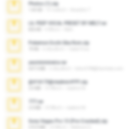
Photos (1).zip
1.60 GB
15 วันที่แล้ว
Anacleto T.
LIL PEEP VOCAL PRESET BY MELT.rar
826 KB
4 ปีที่แล้ว
Melt ..
Pokemon Ecchi Gba Rom.zip
70 KB
4 เดือนที่แล้ว
Caleb Price
yasminmineira.rar
647.5 MB
2 เดือนที่แล้ว
letiro5708@fanchatu.com
@#16173@vladimir#!!!!!!.zip
2.6 MB
10 ปีที่แล้ว
vladimir M.
777.rar
2.0 MB
10 ปีที่แล้ว
vladimir M.
Sony Vegas Pro 13 (Pre-Cracked).zip
272.0 MB
10 ปีที่แล้ว
Mellicent D.