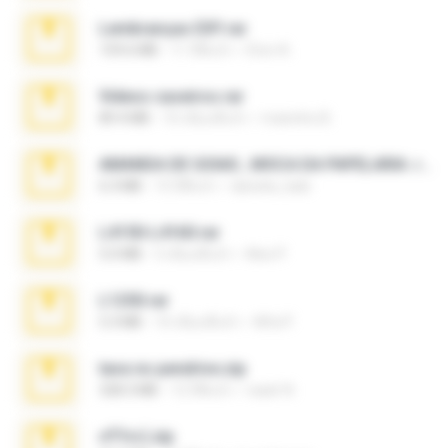
Lembranças EX!!.rar
159.6 MB
11 ปีที่แล้ว
Étori A.
Videos caseiros.rar
89.4 MB
10 เดือนที่แล้ว
maninho B.
AMANDA DE GOIAS , MOCA DA PAPELARIA .rar
6.3 MB
15 ปีที่แล้ว
daniela_kabi
L4150-L4160.rar
5.0 MB
3 เดือนที่แล้ว
Alex P.
L1250.rar
5.3 MB
10 เดือนที่แล้ว
Alfa P.
tava no pendrive.zip
328.3 MB
12 ปีที่แล้ว
naatr N.
ศรีรัตน์.zip