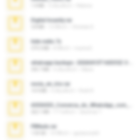
1.4 MB
3 เดือนที่แล้ว
Rebeca
Digital Insanity.rar
3.8 MB
12 ปีที่แล้ว
Christian D.
hide vedio.7z
379.3 MB
8 ปีที่แล้ว
munna E.
whatsapp backups -20260410T160335Z-3-001.zip
335.7 MB
4 เดือนที่แล้ว
Maria
novia_en_trio.rar
14.9 MB
5 เดือนที่แล้ว
Rodri R.
65536533_Conversa_do_WhatsApp_com_Meu_Esposo.zip
262.1 MB
17 วันที่แล้ว
desomar T.
PBNuds.rar
1.04 GB
10 ปีที่แล้ว
gustavocs64