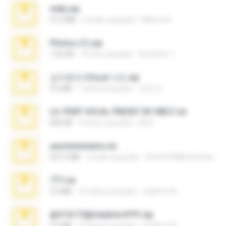
milly.zip
31.0 MB
6 bulan yang lalu
Milene M.
Photos (1).zip
1.60 GB
16 hari yang lalu
Anacleto T.
김지윤의 iCloud 사진.zip
9.6 MB
7 tahun yang lalu
성경 김.
LIL PEEP VOCAL PRESET BY MELT.rar
826 KB
4 tahun yang lalu
Melt ..
yasminmineira.rar
647.5 MB
2 bulan yang lalu
letiro5708@fanchatu.com
777.rar
2.0 MB
10 tahun yang lalu
vladimir M.
@#16173@vladimir#!!!!!!.zip
2.6 MB
10 tahun yang lalu
vladimir M.