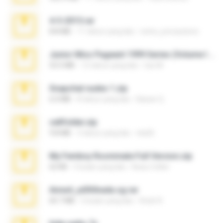
4-5-2015.rar
8.8 MB
11 tahun yang lalu
extra_precautions
Junior Miss Pageant 1999 Series (Volume I Part I NC 6).7z
53.5 MB
12 tahun yang lalu
luis M.
Snapchat nudes 1.zip
6.0 MB
8 tahun yang lalu
Baixar Q.
cellfolder.zip
9.8 MB
3 tahun yang lalu
ela26
My Femboy Roommate Full Version.zip
62 KB
5 bulan yang lalu
Beau Collier
Anna4_yd3t0nada.sg.rar
60.7 MB
5 bulan yang lalu
Rodri R.