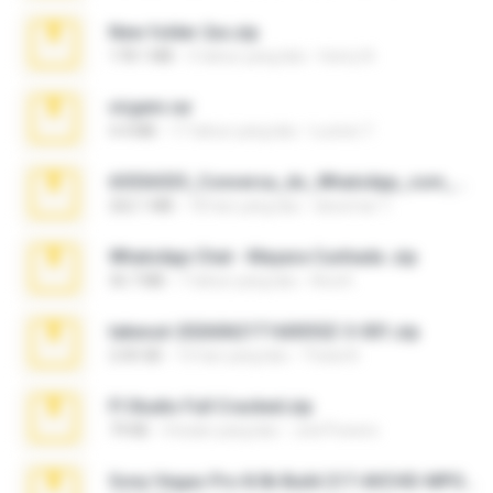
New folder 2xx.zip
178.1 MB
3 tahun yang lalu
henry N.
virgem.rar
4.4 MB
17 tahun yang lalu
Lucinei 7.
65536533_Conversa_do_WhatsApp_com_Meu_Esposo.zip
262.1 MB
18 hari yang lalu
desomar T.
WhatsApp Chat - Mayara Cunhada .zip
36.7 MB
7 tahun yang lalu
Ana K.
takeout-20260621T160055Z-3-001.zip
2.00 GB
15 hari yang lalu
Thata N.
Fl Studio Full Cracked.zip
79 KB
4 bulan yang lalu
Joel Powers
Sony Vegas Pro 8.0b Build 217-AVCHD-MPG-AC3 FIXED.7z