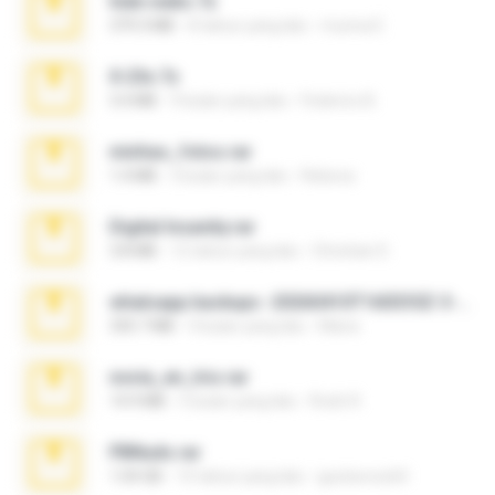
hide vedio.7z
379.3 MB
8 tahun yang lalu
munna E.
X-23x.7z
3.4 MB
9 bulan yang lalu
Federico B.
minhas_fotos.rar
1.4 MB
3 bulan yang lalu
Rebeca
Digital Insanity.rar
3.8 MB
12 tahun yang lalu
Christian D.
whatsapp backups -20260410T160335Z-3-001.zip
335.7 MB
4 bulan yang lalu
Maria
novia_en_trio.rar
14.9 MB
5 bulan yang lalu
Rodri R.
PBNuds.rar
1.04 GB
10 tahun yang lalu
gustavocs64