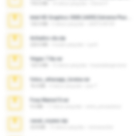
192.6 MB
16 tahun yang lalu
Steven P.
Intel HD Graphics 3000 (4459) Extreme Plus 2.0.zip
126.5 MB
6 tahun yang lalu
nIGHTmAYOR
Achados sla.zip
220.0 MB
5 bulan yang lalu
Lya K.
Vegas 7.0a.rar
120.3 MB
15 tahun yang lalu
boyisadangerzone
fotos_whasapp_lorena.rar
76.4 MB
4 tahun yang lalu
jose T.
Foxy Mama15.rar
9.5 MB
17 tahun yang lalu
extra_precautions
casal_voyeur.zip
20.8 MB
15 tahun yang lalu
netowescher