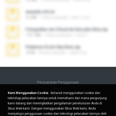
amanda sfd.rar
5.2 MB
7 tahun yang lalu
elton_roots
Fotografias em iCloud de Ana julia Silva.zip
174.7 MB
3 tahun yang lalu
Luany T.
Pokemon Ecchi Gba Rom.zip
70 KB
4 bulan yang lalu
Caleb Price
Persyaratan Penggunaan
Privasi
Kami Menggunakan Cookie.
4shared menggunakan cookie dan
Bantuan
teknologi pelacakan lainnya untuk memahami dari mana pengunjung
Jangan jual informasi pribadi saya
kami datang dan meningkatkan pengalaman penelusuran Anda di
Jangan bagikan informasi pribadi saya
Situs Web kami. Dengan menggunakan Situs Web kami, Anda
menyetujui penggunaan cookie dan teknologi pelacakan lainnya oleh