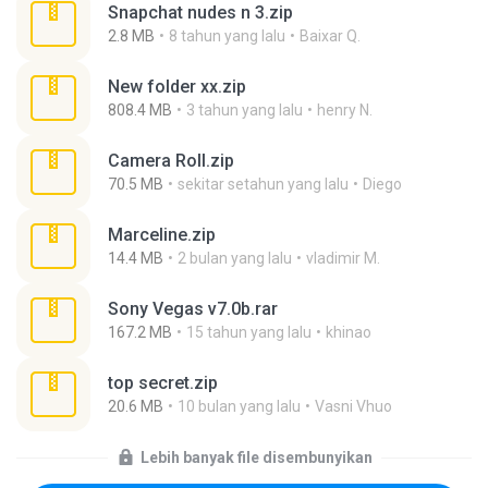
Snapchat nudes n 3.zip
2.8 MB
8 tahun yang lalu
Baixar Q.
New folder xx.zip
808.4 MB
3 tahun yang lalu
henry N.
Camera Roll.zip
70.5 MB
sekitar setahun yang lalu
Diego
Marceline.zip
14.4 MB
2 bulan yang lalu
vladimir M.
Sony Vegas v7.0b.rar
167.2 MB
15 tahun yang lalu
khinao
top secret.zip
20.6 MB
10 bulan yang lalu
Vasni Vhuo
Lebih banyak file disembunyikan