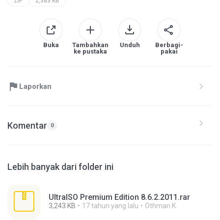
ZIP
2,383 KB
Buka
Tambahkan
Unduh
Berbagi-
ke pustaka
pakai
Laporkan
Komentar
0
Lebih banyak dari folder ini
UltraISO Premium Edition 8.6.2.2011.rar
3,243 KB
17 tahun yang lalu
Othman K.