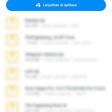
Lanjutkan di aplikasi
Daniela.zip
28.2 MB
3 tahun yang lalu
ela26
TheFappening_22.09.14.rar
1.16 GB
12 tahun yang lalu
erick_lover4
Telegram fabiana.zip
244.8 MB
4 tahun yang lalu
yrangravanatal
ouh!.zip
95.6 MB
2 bulan yang lalu
vladimir M.
Sony Vegas Pro 12.0.770 (64-bit) Pre-Cracked.zip
137.0 MB
12 tahun yang lalu
Tales S.
The Fappening final.rar
302.4 MB
11 tahun yang lalu
raulmedinax