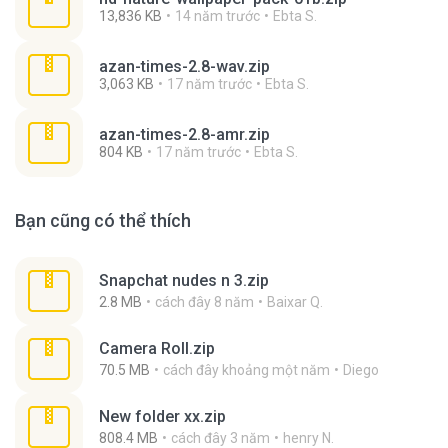
13,836 KB
14 năm trước
Ebta S.
azan-times-2.8-wav.zip
3,063 KB
17 năm trước
Ebta S.
azan-times-2.8-amr.zip
804 KB
17 năm trước
Ebta S.
Bạn cũng có thể thích
Snapchat nudes n 3.zip
2.8 MB
cách đây 8 năm
Baixar Q.
Camera Roll.zip
70.5 MB
cách đây khoảng một năm
Diego
New folder xx.zip
808.4 MB
cách đây 3 năm
henry N.