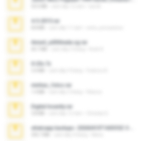
53.5 MB
cách đây 12 năm
luis M.
4-5-2015.rar
8.8 MB
cách đây 11 năm
extra_precautions
Anna4_yd3t0nada.sg.rar
60.7 MB
cách đây 5 tháng
Rodri R.
X-23x.7z
3.4 MB
cách đây 9 tháng
Federico B.
minhas_fotos.rar
1.4 MB
cách đây 3 tháng
Rebeca
Digital Insanity.rar
3.8 MB
cách đây 12 năm
Christian D.
whatsapp backups -20260410T160335Z-3-001.zip
335.7 MB
cách đây 4 tháng
Maria