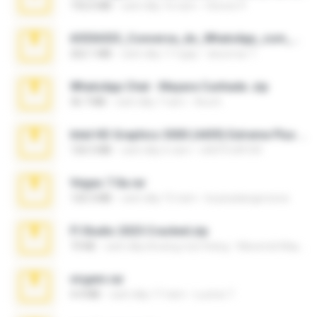
192.6 MB
cách đây 16 năm
Steven P.
65536533_Conversa_do_WhatsApp_com_Meu_Esposo.zip
262.1 MB
cách đây 17 ngày
desomar T.
WhatsApp Chat - Mayara Cunhada .zip
36.7 MB
cách đây 7 năm
Ana K.
Intel HD Graphics 3000 (4459) Extreme Plus 2.0.zip
126.5 MB
cách đây 6 năm
nIGHTmAYOR
Vegas 7.0a.rar
120.3 MB
cách đây 15 năm
boyisadangerzone
Fl Studio 2025 Cracked.zip
73 KB
cách đây khoảng một tháng
Maverick Mayer
virgem.rar
4.4 MB
cách đây 17 năm
Lucinei 7.