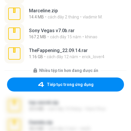
Marceline.zip
14.4 MB
cách đây 2 tháng
vladimir M.
Sony Vegas v7.0b.rar
167.2 MB
cách đây 15 năm
khinao
TheFappening_22.09.14.rar
1.16 GB
cách đây 12 năm
erick_lover4
Nhiều tệp tin hơn đang được ẩn
Tiếp tục trong ứng dụng
top secret.zip
20.6 MB
cách đây 10 tháng
Vasni Vhuo
Daniela.zip
28.2 MB
cách đây 3 năm
ela26