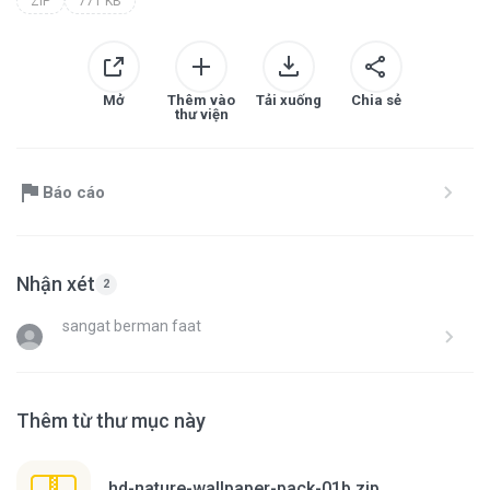
ZIP
771 KB
Mở
Thêm vào
Tải xuống
Chia sẻ
thư viện
Báo cáo
Nhận xét
2
sangat berman faat
Thêm từ thư mục này
hd-nature-wallpaper-pack-01b.zip