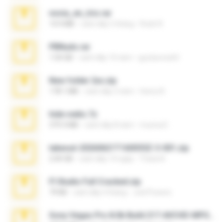
novia_en_trio.rar
14.9 MB
cách đây 5 tháng
Rodri R.
PBNuds.rar
1.04 GB
cách đây 10 năm
gustavocs64
New folder 2xx.zip
178.1 MB
cách đây 3 năm
henry N.
hide vedio.7z
379.3 MB
cách đây 8 năm
munna E.
takeout-20260621T160055Z-3-001.zip
2.00 GB
cách đây 14 ngày
Thata N.
Fl Studio Full Cracked.zip
79 KB
cách đây 4 tháng
Joel Powers
Sony Vegas Pro 8.0b Build 217-AVCHD-MPG-AC3 FIXED.7z