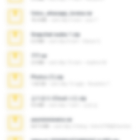
fotos_whasapp_lorena.rar
76.4 MB
cách đây 4 năm
jose T.
Snapchat nudes 1.zip
6.0 MB
cách đây 8 năm
Baixar Q.
777.rar
2.0 MB
cách đây 10 năm
vladimir M.
Photos (1).zip
1.60 GB
cách đây 15 ngày
Anacleto T.
김지윤의 iCloud 사진.zip
9.6 MB
cách đây 7 năm
성경 김.
yasminmineira.rar
647.5 MB
cách đây 2 tháng
letiro5708@fanchatu.com