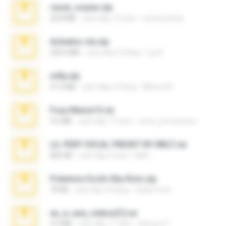
casal_voyeur.zip
20.8 MB
cách đây 15 năm
netowescher
Achados sla.zip
220.0 MB
cách đây 5 tháng
Lya K.
milly.zip
31.0 MB
cách đây 6 tháng
Milene M.
Foxy Mama15.rar
9.5 MB
cách đây 17 năm
extra_precautions
LIL PEEP VOCAL PRESET BY MELT.rar
826 KB
cách đây 4 năm
Melt ..
Pokemon Ecchi Gba Rom.zip
70 KB
cách đây 4 tháng
Caleb Price
eu_e_ana_videos[1].rar
5.5 MB
cách đây 11 năm
Adriano F.