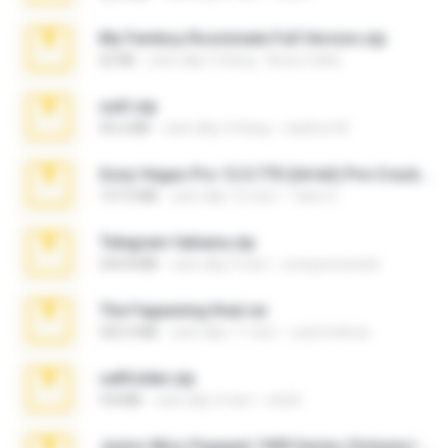
My Femboy Roommate Full Version.zip
62 KB
cách đây 5 tháng
Beau Collier
ouh!.zip
95.6 MB
cách đây 2 tháng
vladimir M.
Sony Vegas Pro 12.0.770 (64-bit) Pre-Cracked.zip
137.0 MB
cách đây 12 năm
Tales S.
Telegram fabiana.zip
244.8 MB
cách đây 4 năm
yrangravanatal
The Fappening final.rar
302.4 MB
cách đây 11 năm
raulmedinax
cellfolder.zip
9.8 MB
cách đây 3 năm
ela26
Junior Miss Pageant 1999 Series (Volume I Part I NC 6).7z