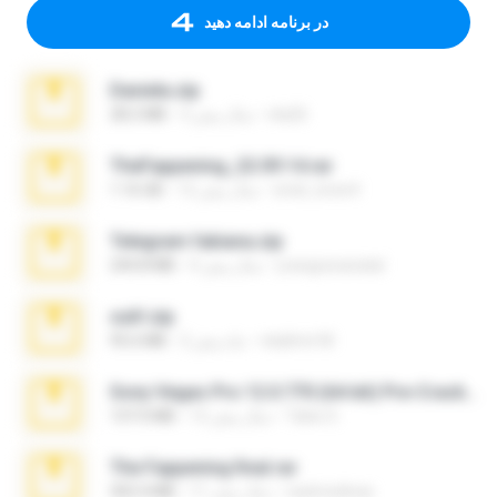
در برنامه ادامه دهید
Daniela.zip
ela26
3 سال پیش
28.2 MB
TheFappening_22.09.14.rar
erick_lover4
12 سال پیش
1.16 GB
Telegram fabiana.zip
yrangravanatal
4 سال پیش
244.8 MB
ouh!.zip
vladimir M.
2 ماه پیش
95.6 MB
Sony Vegas Pro 12.0.770 (64-bit) Pre-Cracked.zip
Tales S.
12 سال پیش
137.0 MB
The Fappening final.rar
raulmedinax
11 سال پیش
302.4 MB