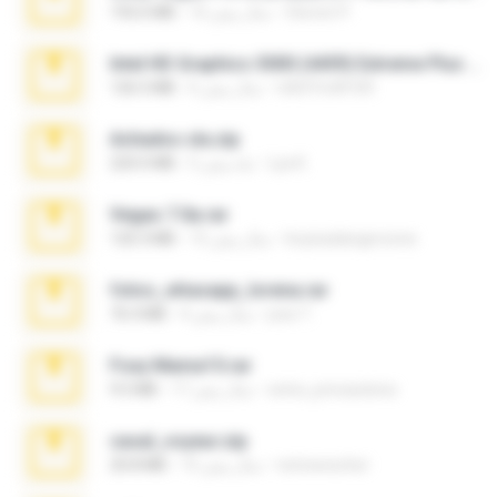
Steven P.
16 سال پیش
192.6 MB
Intel HD Graphics 3000 (4459) Extreme Plus 2.0.zip
nIGHTmAYOR
6 سال پیش
126.5 MB
Achados sla.zip
Lya K.
5 ماه پیش
220.0 MB
Vegas 7.0a.rar
boyisadangerzone
15 سال پیش
120.3 MB
fotos_whasapp_lorena.rar
jose T.
4 سال پیش
76.4 MB
Foxy Mama15.rar
extra_precautions
17 سال پیش
9.5 MB
casal_voyeur.zip
netowescher
15 سال پیش
20.8 MB