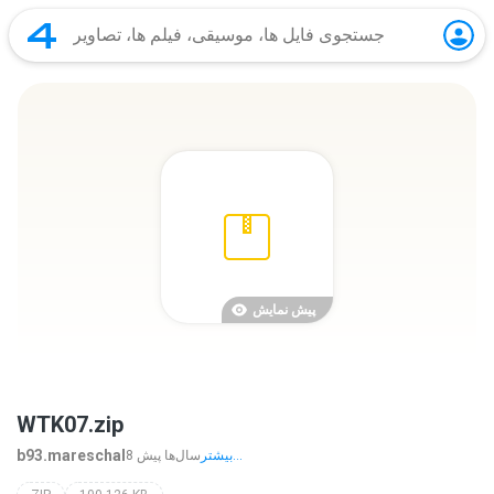
پیش نمایش
WTK07.zip
b93.mareschal
بیشتر...
8 سال‌ها پیش