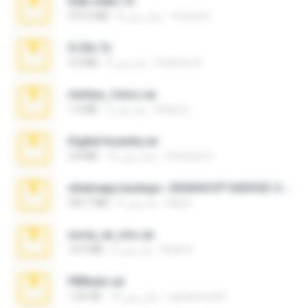
hide vedio.7z
munna E.
8 سال پیش
379.3 MB
X-23x.7z
Federico B.
9 ماه پیش
3.4 MB
minhas_fotos.rar
Rebeca
3 ماه پیش
1.4 MB
Digital Insanity.rar
Christian D.
12 سال پیش
3.8 MB
whatsapp backups -20260410T160335Z-3-001.zip
Maria
4 ماه پیش
335.7 MB
novia_en_trio.rar
Rodri R.
5 ماه پیش
14.9 MB
PBNuds.rar
gustavocs64
10 سال پیش
1.04 GB