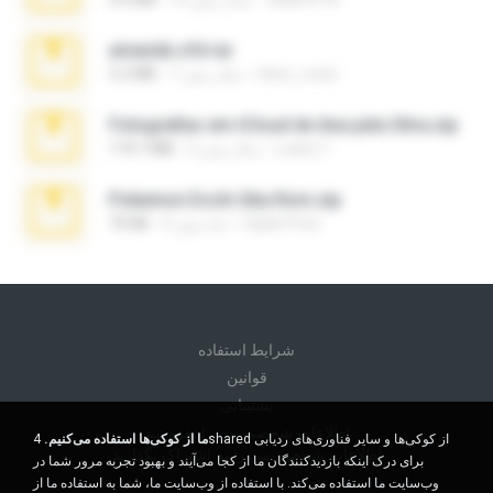
amanda sfd.rar
elton_roots
7 سال پیش
5.2 MB
Fotografias em iCloud de Ana julia Silva.zip
Luany T.
3 سال پیش
174.7 MB
Pokemon Ecchi Gba Rom.zip
Caleb Price
4 ماه پیش
70 KB
شرايط استفاده
قوانين
پشتیبانی
اطلاعات شخصی من را نفروشید
ما از کوکی‌ها استفاده می‌کنیم.
4shared از کوکی‌ها و سایر فناوری‌های ردیابی
اطلاعات شخصی من را به اشتراک نگذارید
برای درک اینکه بازدیدکنندگان ما از کجا می‌آیند و بهبود تجربه مرور شما در
وب‌سایت ما استفاده می‌کند. با استفاده از وب‌سایت ما، شما به استفاده ما از