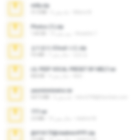
milly.zip
Milene M.
6 ماه پیش
31.0 MB
Photos (1).zip
Anacleto T.
16 روز پیش
1.60 GB
김지윤의 iCloud 사진.zip
성경 김.
7 سال پیش
9.6 MB
LIL PEEP VOCAL PRESET BY MELT.rar
Melt ..
4 سال پیش
826 KB
yasminmineira.rar
letiro5708@fanchatu.com
2 ماه پیش
647.5 MB
777.rar
vladimir M.
10 سال پیش
2.0 MB
@#16173@vladimir#!!!!!!.zip
vladimir M.
10 سال پیش
2.6 MB