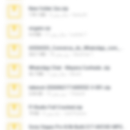
New folder 2xx.zip
henry N.
3 سال پیش
178.1 MB
virgem.rar
Lucinei 7.
17 سال پیش
4.4 MB
65536533_Conversa_do_WhatsApp_com_Meu_Esposo.zip
desomar T.
18 روز پیش
262.1 MB
WhatsApp Chat - Mayara Cunhada .zip
Ana K.
7 سال پیش
36.7 MB
takeout-20260621T160055Z-3-001.zip
Thata N.
15 روز پیش
2.00 GB
Fl Studio Full Cracked.zip
Joel Powers
4 ماه پیش
79 KB
Sony Vegas Pro 8.0b Build 217-AVCHD-MPG-AC3 FIXED.7z