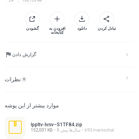
ZIP
100,126 KB
تبادل کردن
دانلود
افزودن به
گشودن
کتابخانه
گزارش دادن
نظرات
0
موارد بیشتر از این پوشه
Ippltv-Ivnv–S1TF84.zip
b93.mareschal
8 سال‌ها پیش
152,001 KB