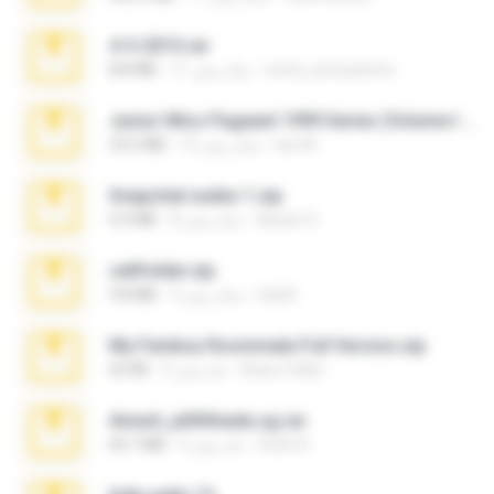
4-5-2015.rar
extra_precautions
11 سال پیش
8.8 MB
Junior Miss Pageant 1999 Series (Volume I Part I NC 6).7z
luis M.
12 سال پیش
53.5 MB
Snapchat nudes 1.zip
Baixar Q.
8 سال پیش
6.0 MB
cellfolder.zip
ela26
3 سال پیش
9.8 MB
My Femboy Roommate Full Version.zip
Beau Collier
5 ماه پیش
62 KB
Anna4_yd3t0nada.sg.rar
Rodri R.
5 ماه پیش
60.7 MB