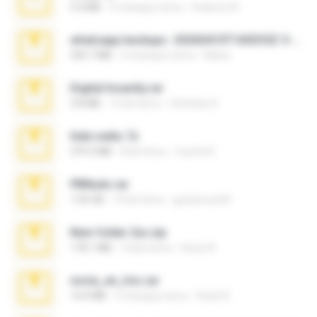
3.4 MB
9 miesięcy temu
Federico B.
whatsapp backups -20260410T160335Z-3-001.zip
335.7 MB
4 miesiące temu
Maria
Digital Insanity.rar
3.8 MB
12 lat temu
Christian D.
hide vedio.7z
379.3 MB
8 lat temu
munna E.
PBNuds.rar
1.04 GB
10 lat temu
gustavocs64
New folder 2xx.zip
178.1 MB
3 lata temu
henry N.
novia_en_trio.rar
14.9 MB
5 miesięcy temu
Rodri R.