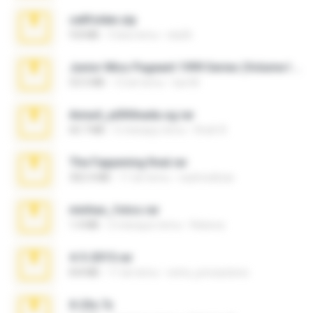
cellfolder.zip
9.8 MB
3 lata temu
ela26
Junior Miss Pageant 1999 Series (Volume I Part I NC 6).7z
53.5 MB
12 lat temu
luis M.
Anna4_yd3t0nada.sg.rar
60.7 MB
5 miesięcy temu
Rodri R.
The Fappening final.rar
302.4 MB
11 lat temu
raulmedinax
minhas_fotos.rar
1.4 MB
2 miesiące temu
Rebeca
4-5-2015.rar
8.8 MB
11 lat temu
extra_precautions
X-23x.7z