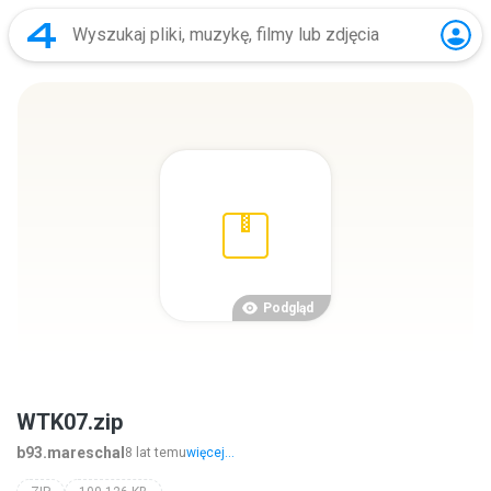
Podgląd
WTK07.zip
b93.mareschal
8 lat temu
więcej...