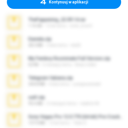
Kontynuuj w aplikacji
TheFappening_22.09.14.rar
1.16 GB
12 lat temu
erick_lover4
Daniela.zip
28.2 MB
3 lata temu
ela26
My Femboy Roommate Full Version.zip
62 KB
5 miesięcy temu
Beau Collier
Telegram fabiana.zip
244.8 MB
4 lata temu
yrangravanatal
ouh!.zip
95.6 MB
2 miesiące temu
vladimir M.
Sony Vegas Pro 12.0.770 (64-bit) Pre-Cracked.zip
137.0 MB
12 lat temu
Tales S.