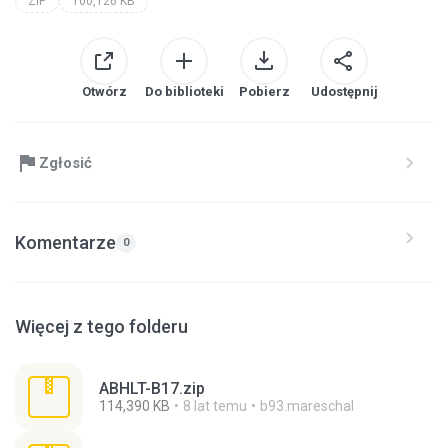
ZIP
100,126 KB
Otwórz
Do biblioteki
Pobierz
Udostępnij
Zgłosić
Komentarze
0
Więcej z tego folderu
ABHLT-B17.zip
114,390 KB
8 lat temu
b93.mareschal