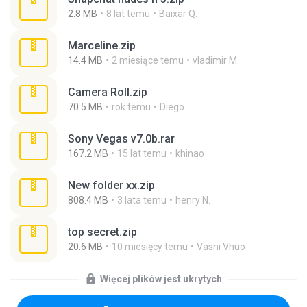
2.8 MB
8 lat temu
Baixar Q.
Marceline.zip
14.4 MB
2 miesiące temu
vladimir M.
Camera Roll.zip
70.5 MB
rok temu
Diego
Sony Vegas v7.0b.rar
167.2 MB
15 lat temu
khinao
New folder xx.zip
808.4 MB
3 lata temu
henry N.
top secret.zip
20.6 MB
10 miesięcy temu
Vasni Vhuo
Więcej plików jest ukrytych