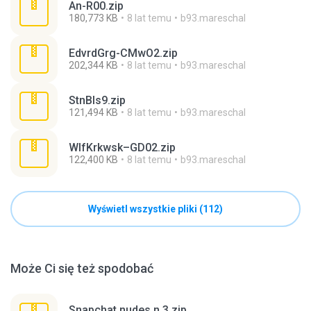
An-R00.zip
180,773 KB
8 lat temu
b93.mareschal
EdvrdGrg-CMwO2.zip
202,344 KB
8 lat temu
b93.mareschal
StnBls9.zip
121,494 KB
8 lat temu
b93.mareschal
WlfKrkwsk–GD02.zip
122,400 KB
8 lat temu
b93.mareschal
Wyświetl wszystkie pliki (112)
Może Ci się też spodobać
Snapchat nudes n 3.zip