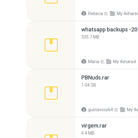
Rebeca
在
My 4share
335.7 MB
Maria
在
My 4shared
PBNuds.rar
1.04 GB
gustavocs64
在
My 4
virgem.rar
4.4 MB