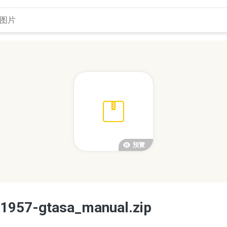
預覽
a-1957-gtasa_manual.zip