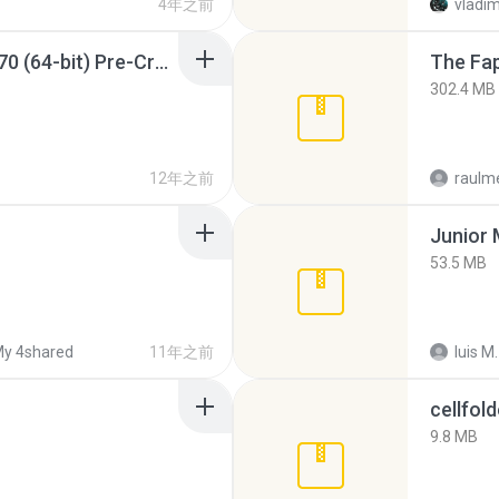
4年之前
vladim
Sony Vegas Pro 12.0.770 (64-bit) Pre-Cracked.zip
The Fap
302.4 MB
12年之前
raulm
53.5 MB
y 4shared
11年之前
luis M.
cellfold
9.8 MB