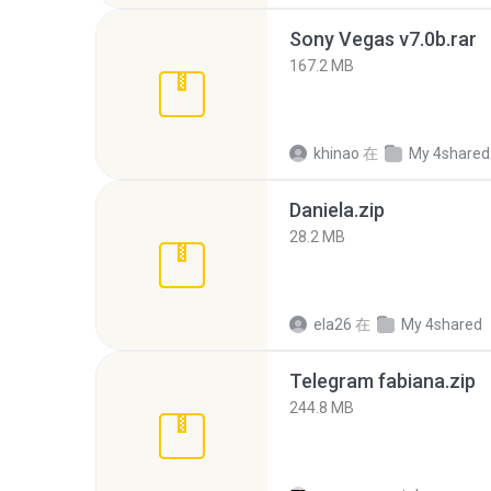
Sony Vegas v7.0b.rar
167.2 MB
khinao
在
My 4shared
Daniela.zip
28.2 MB
ela26
在
My 4shared
Telegram fabiana.zip
244.8 MB