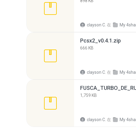
898 KB
clayson C.
在
My 4sha
Pcsx2_v0.4.1.zip
666 KB
clayson C.
在
My 4sha
FUSCA_TURBO_DE_RU
1,759 KB
clayson C.
在
My 4sha