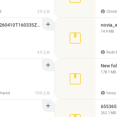
d
3月之前
Christ
whatsapp backups -20260410T160335Z-3-001.zip
novia_e
14.9 MB
4月之前
Rodri 
New fol
178.1 MB
shared
10年之前
henry 
262.1 MB