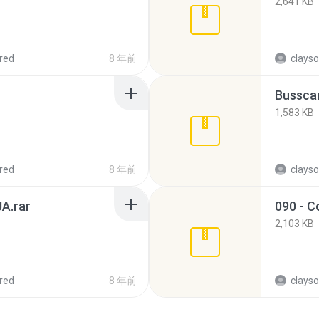
2,641 KB
red
8 年前
clayso
Busscar
1,583 KB
red
8 年前
clayso
A.rar
2,103 KB
red
8 年前
clayso