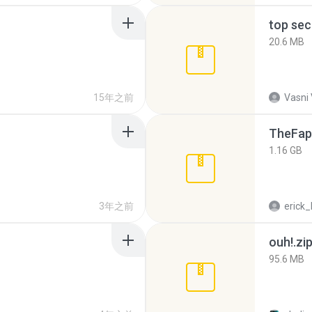
top sec
20.6 MB
15年之前
Vasni
TheFap
1.16 GB
3年之前
erick_
ouh!.zi
95.6 MB