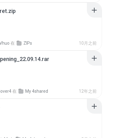
ret.zip
 Vhuo
在
ZIPs
10月之前
pening_22.09.14.rar
lover4
在
My 4shared
12年之前
p