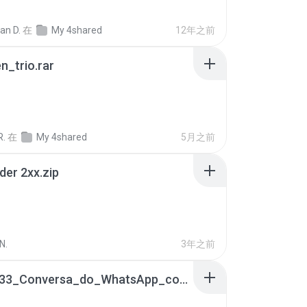
ian D.
在
My 4shared
12年之前
n_trio.rar
R.
在
My 4shared
5月之前
der 2xx.zip
N.
3年之前
65536533_Conversa_do_WhatsApp_com_Meu_Esposo.zip