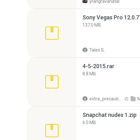
yrangravanatal
137.0 MB
Tales S.
4-5-2015.rar
8.8 MB
extra_precautions
在
M
Snapchat nudes 1.zip
6.0 MB