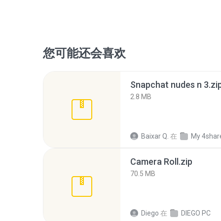
您可能还会喜欢
Snapchat nudes n 3.zi
2.8 MB
Baixar Q.
在
My 4shar
Camera Roll.zip
70.5 MB
Diego
在
DIEGO PC