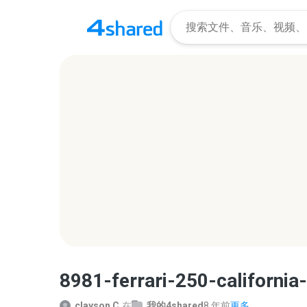
8981-ferrari-250-californi
clayson C.
在
我的4shared
8 年前
更多...