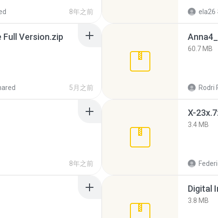
ed
8年之前
ela26
ull Version.zip
Anna4_
60.7 MB
hared
5月之前
Rodri 
X-23x.7
3.4 MB
8年之前
Federi
Digital 
3.8 MB