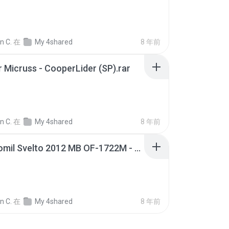
n C.
在
My 4shared
8 年前
 Micruss - CooperLider (SP).rar
n C.
在
My 4shared
8 年前
090 - Comil Svelto 2012 MB OF-1722M - Viação Cruzeiro do Sul.rar
n C.
在
My 4shared
8 年前