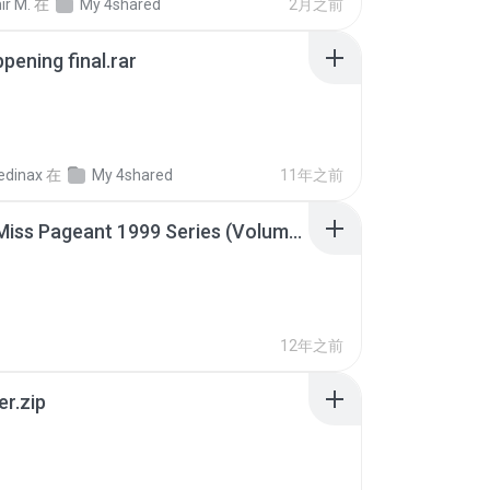
ir M.
在
My 4shared
2月之前
pening final.rar
edinax
在
My 4shared
11年之前
Junior Miss Pageant 1999 Series (Volume I Part I NC 6).7z
12年之前
er.zip