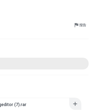
报告
editor (7).rar